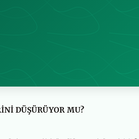
RİNİ DÜŞÜRÜYOR MU?