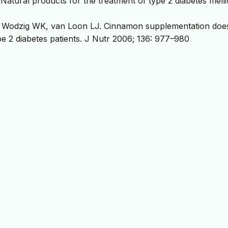
). Natural products for the treatment of type 2 diabetes melli
Wodzig WK, van Loon LJ. Cinnamon supplementation doe
e 2 diabetes patients. J Nutr 2006; 136: 977–980