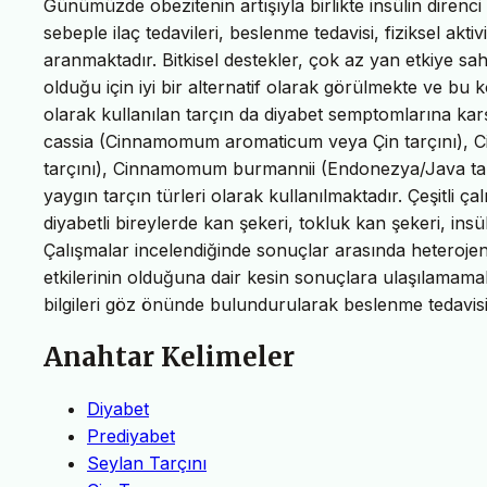
Günümüzde obezitenin artışıyla birlikte insülin direnci
sebeple ilaç tedavileri, beslenme tedavisi, fiziksel aktiv
aranmaktadır. Bitkisel destekler, çok az yan etkiye sa
olduğu için iyi bir alternatif olarak görülmekte ve bu 
olarak kullanılan tarçın da diyabet semptomlarına karş
cassia (Cinnamomum aromaticum veya Çin tarçını)
tarçını), Cinnamomum burmannii (Endonezya/Java tar
yaygın tarçın türleri olarak kullanılmaktadır. Çeşitli ç
diyabetli bireylerde kan şekeri, tokluk kan şekeri, insül
Çalışmalar incelendiğinde sonuçlar arasında heteroje
etkilerinin olduğuna dair kesin sonuçlara ulaşılamamak
bilgileri göz önünde bulundurularak beslenme tedavisi v
Anahtar Kelimeler
Diyabet
Prediyabet
Seylan Tarçını