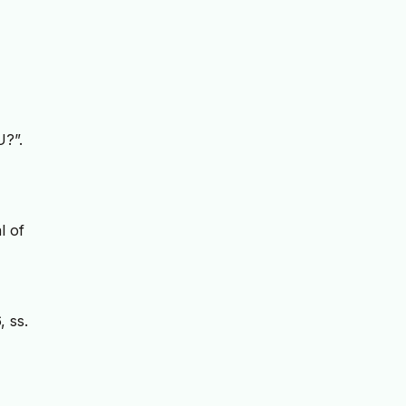
?”.
 of
, ss.