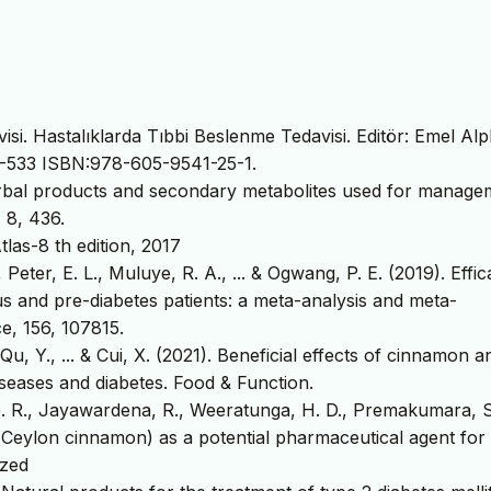
si. Hastalıklarda Tıbbi Beslenme Tedavisi. Editör: Emel Al
27-533 ISBN:978-605-9541-25-1.
 herbal products and secondary metabolites used for manage
 8, 436.
las-8 th edition, 2017
 Peter, E. L., Muluye, R. A., ... & Ogwang, P. E. (2019). Effi
us and pre-diabetes patients: a meta-analysis and meta-
ce, 156, 107815.
Qu, Y., ... & Cui, X. (2021). Beneficial effects of cinnamon an
seases and diabetes. Food & Function.
G. R., Jayawardena, R., Weeratunga, H. D., Premakumara, S
eylon cinnamon) as a potential pharmaceutical agent for 
ized