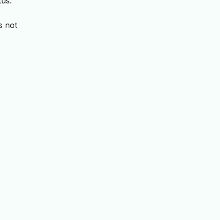
tus.
s not