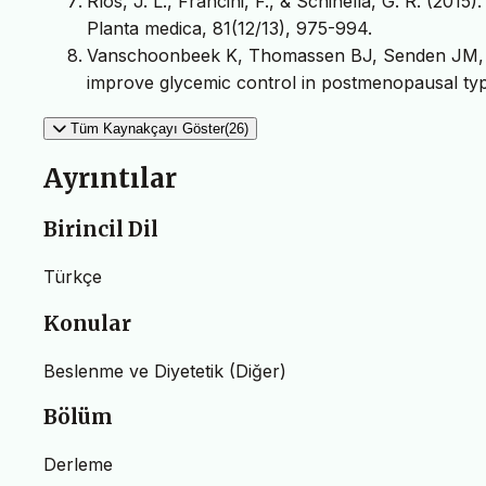
Ríos, J. L., Francini, F., & Schinella, G. R. (2015
Planta medica, 81(12/13), 975-994.
Vanschoonbeek K, Thomassen BJ, Senden JM, 
improve glycemic control in postmenopausal typ
Tüm Kaynakçayı Göster(26)
Ayrıntılar
Birincil Dil
Türkçe
Konular
Beslenme ve Diyetetik (Diğer)
Bölüm
Derleme