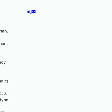
phan,
ment
cacy
d its
., &
type-