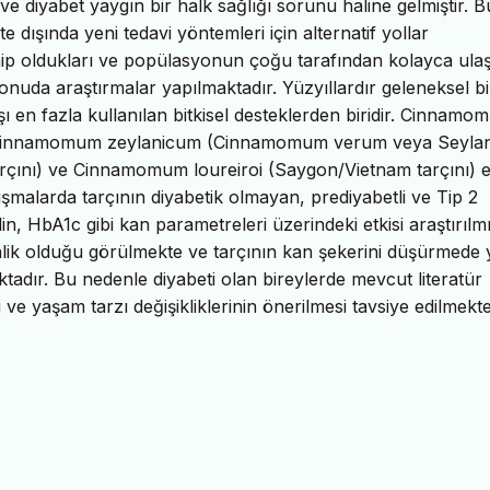
 ve diyabet yaygın bir halk sağlığı sorunu haline gelmiştir. B
ite dışında yeni tedavi yöntemleri için alternatif yollar
hip oldukları ve popülasyonun çoğu tarafından kolayca ulaşı
konuda araştırmalar yapılmaktadır. Yüzyıllardır geleneksel bir
ı en fazla kullanılan bitkisel desteklerden biridir. Cinnam
, Cinnamomum zeylanicum (Cinnamomum verum veya Seyla
çını) ve Cinnamomum loureiroi (Saygon/Vietnam tarçını) 
alışmalarda tarçının diyabetik olmayan, prediyabetli ve Tip 2
in, HbA1c gibi kan parametreleri üzerindeki etkisi araştırılmış
nlik olduğu görülmekte ve tarçının kan şekerini düşürmede y
tadır. Bu nedenle diyabeti olan bireylerde mevcut literatür
e yaşam tarzı değişikliklerinin önerilmesi tavsiye edilmekte