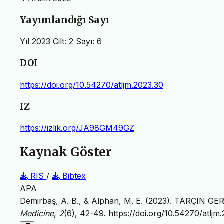
Yayımlandığı Sayı
Yıl 2023 Cilt: 2 Sayı: 6
DOI
https://doi.org/10.54270/atljm.2023.30
IZ
https://izlik.org/JA98GM49GZ
Kaynak Göster
RIS
/
Bibtex
APA
Demirbaş, A. B., & Alphan, M. E. (2023). TARÇ
Medicine
,
2
(6), 42-49.
https://doi.org/10.54270/atljm