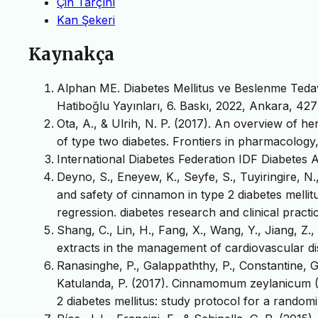
Çin Tarçını
Kan Şekeri
Kaynakça
Alphan ME. Diabetes Mellitus ve Beslenme Tedavi
Hatiboğlu Yayınları, 6. Baskı, 2022, Ankara, 4
Ota, A., & Ulrih, N. P. (2017). An overview of
of type two diabetes. Frontiers in pharmacology,
International Diabetes Federation IDF Diabetes At
Deyno, S., Eneyew, K., Seyfe, S., Tuyiringire, N.,
and safety of cinnamon in type 2 diabetes mellit
regression. diabetes research and clinical practi
Shang, C., Lin, H., Fang, X., Wang, Y., Jiang, Z., 
extracts in the management of cardiovascular di
Ranasinghe, P., Galappaththy, P., Constantine, 
Katulanda, P. (2017). Cinnamomum zeylanicum (C
2 diabetes mellitus: study protocol for a random