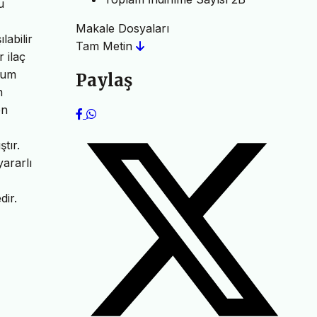
u
Makale Dosyaları
labilir
Tam Metin
 ilaç
omum
Paylaş
n
en
tır.
ararlı
dir.