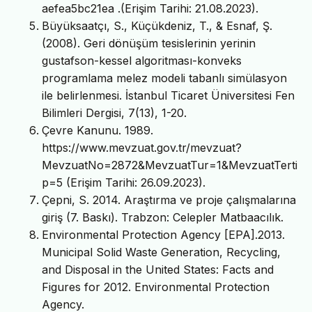
aefea5bc21ea .(Erişim Tarihi: 21.08.2023).
Büyüksaatçı, S., Küçükdeniz, T., & Esnaf, Ş.
(2008). Geri dönüşüm tesislerinin yerinin
gustafson-kessel algoritması-konveks
programlama melez modeli tabanlı simülasyon
ile belirlenmesi. İstanbul Ticaret Üniversitesi Fen
Bilimleri Dergisi, 7(13), 1-20.
Çevre Kanunu. 1989.
https://www.mevzuat.gov.tr/mevzuat?
MevzuatNo=2872&MevzuatTur=1&MevzuatTerti
p=5 (Erişim Tarihi: 26.09.2023).
Çepni, S. 2014. Araştırma ve proje çalışmalarına
giriş (7. Baskı). Trabzon: Celepler Matbaacılık.
Environmental Protection Agency [EPA].2013.
Municipal Solid Waste Generation, Recycling,
and Disposal in the United States: Facts and
Figures for 2012. Environmental Protection
Agency.