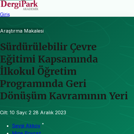
Giriş
Araştırma Makalesi
Sürdürülebilir Çevre
Eğitimi Kapsamında
İlkokul Öğretim
Programında Geri
Dönüşüm Kavramının Yeri
Cilt: 10
Sayı: 2
28 Aralık 2023
*
Sevgi Akkoy
Mine Poyraz