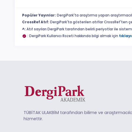
Popüler Yayınlar:
DergiPark'ta araştırma yapan araştırmacıl
CrossRef Atıf:
DergiPark'ta gösterilen atıflar CrossRef'ten ç
^:
Atıf sayıları DergiPark tarafından belirli periyotlar ile sist
: DergiPark Kullanıcı Rozeti hakkında bilgi almak için
tıklayı
TÜBİTAK ULAKBİM tarafından bilime ve araştırmacıla
hizmettir.