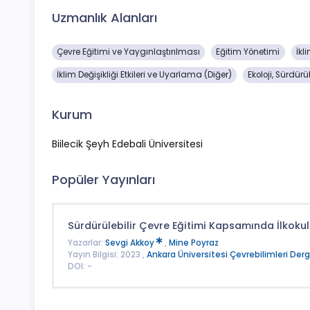
Uzmanlık Alanları
Çevre Eğitimi ve Yaygınlaştırılması
Eğitim Yönetimi
İkl
İklim Değişikliği Etkileri ve Uyarlama (Diğer)
Ekoloji, Sürdürül
Kurum
Biilecik Şeyh Edebali Üniversitesi
Popüler Yayınları
Sürdürülebilir Çevre Eğitimi Kapsamında İlkok
Yazarlar:
Sevgi Akkoy
,
Mine Poyraz
Yayın Bilgisi: 2023 ,
Ankara Üniversitesi Çevrebilimleri Derg
DOI: -