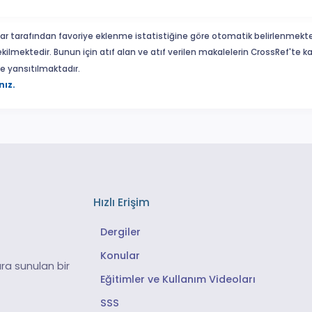
ar tarafından favoriye eklenme istatistiğine göre otomatik belirlenmekte
ekilmektedir. Bunun için atıf alan ve atıf verilen makalelerin CrossRef'te
eme yansıtılmaktadır.
nız.
Hızlı Erişim
Dergiler
Konular
ra sunulan bir
Eğitimler ve Kullanım Videoları
SSS