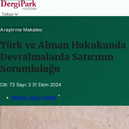
Türkçe
Giriş
Araştırma Makalesi
Türk ve Alman Hukukunda
Devralmalarda Satıcının
Sorumluluğu
Cilt: 73
Sayı: 3
31 Ekim 2024
*
Berkay Doğu Yılmaz