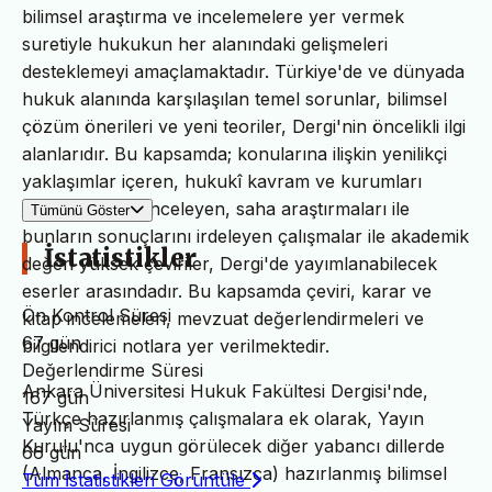
bilimsel araştırma ve incelemelere yer vermek
suretiyle hukukun her alanındaki gelişmeleri
desteklemeyi amaçlamaktadır. Türkiye'de ve dünyada
hukuk alanında karşılaşılan temel sorunlar, bilimsel
çözüm önerileri ve yeni teoriler, Dergi'nin öncelikli ilgi
alanlarıdır. Bu kapsamda; konularına ilişkin yenilikçi
yaklaşımlar içeren, hukukî kavram ve kurumları
bilimsel olarak inceleyen, saha araştırmaları ile
Tümünü Göster
bunların sonuçlarını irdeleyen çalışmalar ile akademik
İstatistikler
değeri yüksek çeviriler, Dergi'de yayımlanabilecek
eserler arasındadır. Bu kapsamda çeviri, karar ve
Ön Kontrol Süresi
kitap incelemeleri, mevzuat değerlendirmeleri ve
67 gün
bilgilendirici notlara yer verilmektedir.
Değerlendirme Süresi
Ankara Üniversitesi Hukuk Fakültesi Dergisi'nde,
167 gün
Türkçe hazırlanmış çalışmalara ek olarak, Yayın
Yayım Süresi
Kurulu'nca uygun görülecek diğer yabancı dillerde
66 gün
(Almanca, İngilizce, Fransızca) hazırlanmış bilimsel
Tüm İstatistikleri Görüntüle