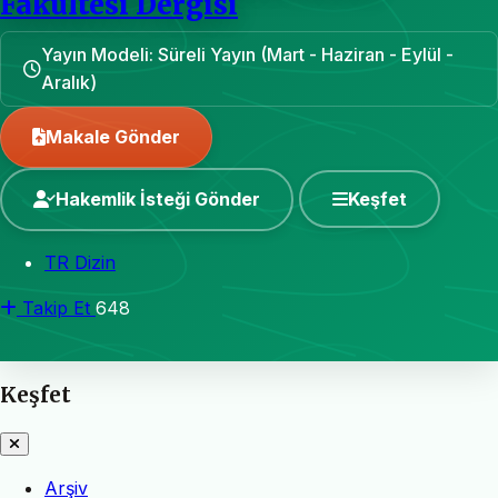
Fakültesi Dergisi
Yayın Modeli: Süreli Yayın (Mart - Haziran - Eylül -
Aralık)
Makale Gönder
Hakemlik İsteği Gönder
Keşfet
TR Dizin
Takip Et
648
Keşfet
Arşiv