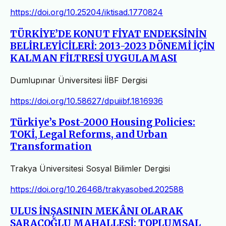
https://doi.org/10.25204/iktisad.1770824
TÜRKİYE’DE KONUT FİYAT ENDEKSİNİN
BELİRLEYİCİLERİ: 2013-2023 DÖNEMİ İÇİN
KALMAN FİLTRESİ UYGULAMASI
Dumlupınar Üniversitesi İİBF Dergisi
https://doi.org/10.58627/dpuiibf.1816936
Türkiye’s Post-2000 Housing Policies:
TOKİ, Legal Reforms, and Urban
Transformation
Trakya Üniversitesi Sosyal Bilimler Dergisi
https://doi.org/10.26468/trakyasobed.202588
ULUS İNŞASININ MEKÂNI OLARAK
SARAÇOĞLU MAHALLESİ: TOPLUMSAL