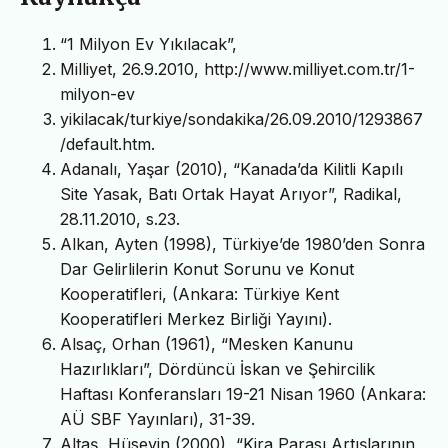
“1 Milyon Ev Yıkılacak”,
Milliyet, 26.9.2010, http://www.milliyet.com.tr/1-
milyon-ev
yikilacak/turkiye/sondakika/26.09.2010/1293867
/default.htm.
Adanalı, Yaşar (2010), “Kanada’da Kilitli Kapılı
Site Yasak, Batı Ortak Hayat Arıyor”, Radikal,
28.11.2010, s.23.
Alkan, Ayten (1998), Türkiye’de 1980’den Sonra
Dar Gelirlilerin Konut Sorunu ve Konut
Kooperatifleri, (Ankara: Türkiye Kent
Kooperatifleri Merkez Birliği Yayını).
Alsaç, Orhan (1961), “Mesken Kanunu
Hazırlıkları”, Dördüncü İskan ve Şehircilik
Haftası Konferansları 19-21 Nisan 1960 (Ankara:
AÜ SBF Yayınları), 31-39.
Altaş, Hüseyin (2000), “Kira Parası Artışlarının