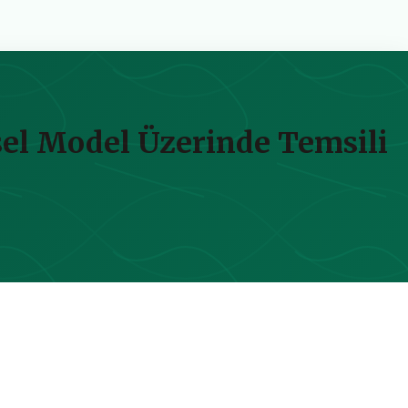
sel Model Üzerinde Temsili