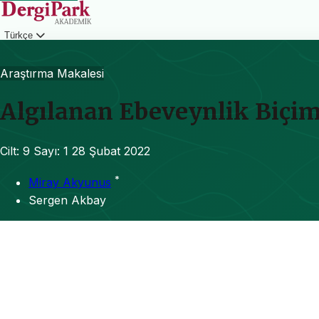
Türkçe
Giriş
Araştırma Makalesi
Algılanan Ebeveynlik Biçim
Cilt: 9
Sayı: 1
28 Şubat 2022
*
Miray Akyunus
Sergen Akbay