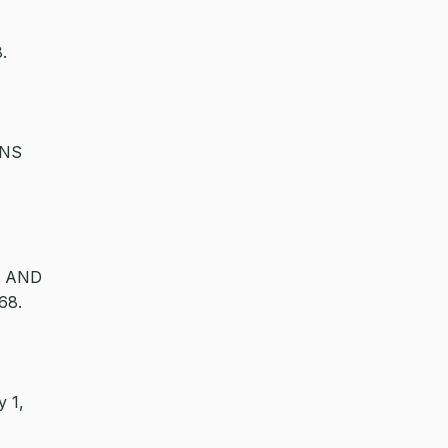
.
ONS
P AND
68.
y 1,