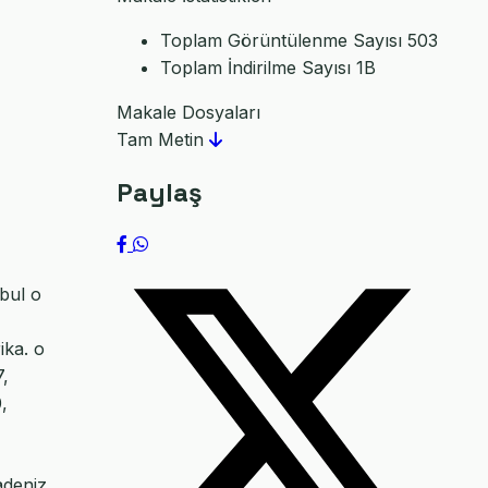
Toplam Görüntülenme Sayısı
503
Toplam İndirilme Sayısı
1B
Makale Dosyaları
Tam Metin
Paylaş
bul o
ika. o
7,
,
,
adeniz