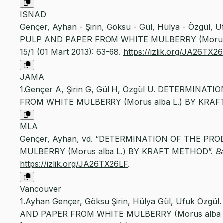
ISNAD
Gençer, Ayhan - Şirin, Göksu - Gül, Hülya - Öz
PULP AND PAPER FROM WHITE MULBERRY (Morus 
15/1 (01 Mart 2013): 63-68.
https://izlik.org/JA26TX2
JAMA
1.Gençer A, Şirin G, Gül H, Özgül U. DETERMI
FROM WHITE MULBERRY (Morus alba L.) BY KRA
MLA
Gençer, Ayhan, vd. “DETERMINATION OF THE P
MULBERRY (Morus alba L.) BY KRAFT METHOD”.
Ba
https://izlik.org/JA26TX26LF
.
Vancouver
1.Ayhan Gençer, Göksu Şirin, Hülya Gül, Ufuk 
AND PAPER FROM WHITE MULBERRY (Morus alba L.)