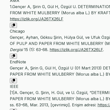
AMA
1.Gençer A, Şirin G, Gül H, Özgül U. DETERMI
FROM WHITE MULBERRY (Morus alba L.) BY KRA
https://izlik.org/JA26TX26LF
Chicago
Gençer, Ayhan, Göksu Şirin, Hülya Gül, ve Ufuk
OF PULP AND PAPER FROM WHITE MULBERRY (Mor
Dergisi
15 (1): 63-68.
https://izlik.org/JA26TX26LF
.
EndNote
Gençer A, Şirin G, Gül H, Özgül U (01 Mart 20
PAPER FROM WHITE MULBERRY (Morus alba L.) BY K
IEEE
[1]A. Gençer, G. Şirin, H. Gül, ve U. Özgül, “
PAPER FROM WHITE MULBERRY (Morus alba L.) 
ss. 63–68, Mar. 2013, [çevrimiçi]. Erişim adresi:
https: