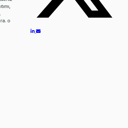
tımı,
,
ra. o