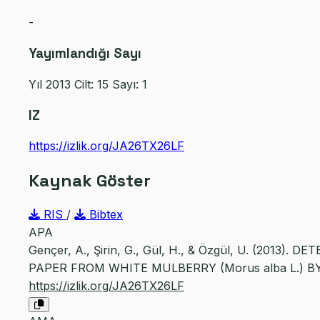
-
Yayımlandığı Sayı
Yıl 2013 Cilt: 15 Sayı: 1
IZ
https://izlik.org/JA26TX26LF
Kaynak Göster
RIS
/
Bibtex
APA
Gençer, A., Şirin, G., Gül, H., & Özgül, U. (20
PAPER FROM WHITE MULBERRY (Morus alba L.) 
https://izlik.org/JA26TX26LF