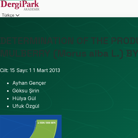
Türkçe
Giriş
DETERMINATION OF THE PROD
MULBERRY (Morus alba L.) B
Cilt: 15
Sayı: 1
1 Mart 2013
Ayhan Gençer
Göksu Şirin
Hülya Gül
Ufuk Özgül