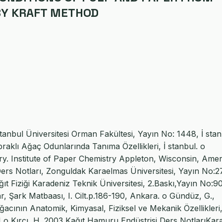
 BY KRAFT METHOD
tanbul Üniversitesi Orman Fakültesi, Yayın No: 1448, İ stan
praklı Ağaç Odunlarında Tanıma Özellikleri, İ stanbul. o
y. Institute of Paper Chemistry Appleton, Wisconsin, Amer
Ders Notları, Zonguldak Karaelmas Üniversitesi, Yayın No:2
ıt Fiziği Karadeniz Teknik Üniversitesi, 2.Baskı,Yayın No:90
 Şark Matbaası, I. Cilt.p.186-190, Ankara. o Gündüz, G.,
Ağacının Anatomik, Kimyasal, Fiziksel ve Mekanik Özellikleri
:1 o Kırcı, H. 2003 Kağıt Hamuru Endüstrisi Ders NotlarıKar