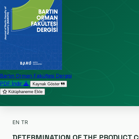
Bartın Orman Fakültesi Dergisi
PDF İndir
Kaynak Göster
Kütüphaneme Ekle
EN
TR
DETERMINATION OF THE PRODUCT C