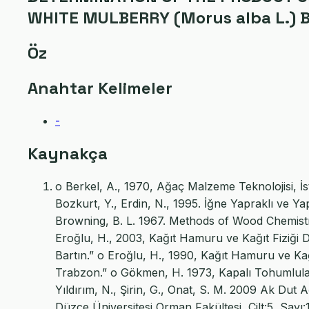
WHITE MULBERRY (Morus alba L.)
Öz
Anahtar Kelimeler
-
Kaynakça
o Berkel, A., 1970, Ağaç Malzeme Teknolojisi, İs
Bozkurt, Y., Erdin, N., 1995. İğne Yapraklı ve Ya
Browning, B. L. 1967. Methods of Wood Chemistr
Eroğlu, H., 2003, Kağıt Hamuru ve Kağıt Fiziği 
Bartın.” o Eroğlu, H., 1990, Kağıt Hamuru ve Kağ
Trabzon.” o Gökmen, H. 1973, Kapalı Tohumlular,
Yıldırım, N., Şirin, G., Onat, S. M. 2009 Ak Dut 
Düzce Üniversitesi Orman Fakültesi, Cilt:5, Sayı