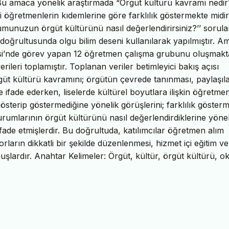
 Bu amaca yönelik araştırmada “Örgüt kültürü kavramı nedir
ri öğretmenlerin kıdemlerine göre farklılık göstermekte midir
umunuzun örgüt kültürünü nasıl değerlendirirsiniz?’’ sorula
 doğrultusunda olgu bilim deseni kullanılarak yapılmıştır. 
esi’nde görev yapan 12 öğretmen çalışma grubunu oluşmakta
ileri toplamıştır. Toplanan veriler betimleyici bakış açısı
 örgüt kültürü kavramını; örgütün çevrede tanınması, paylaşıl
e ifade ederken, liselerde kültürel boyutlara ilişkin öğretme
österip göstermediğine yönelik görüşlerini; farklılık göster
, kurumlarının örgüt kültürünü nasıl değerlendirdiklerine yönel
ifade etmişlerdir. Bu doğrultuda, katılımcılar öğretmen alım
orların dikkatli bir şekilde düzenlenmesi, hizmet içi eğitim ve
uşlardır. Anahtar Kelimeler: Örgüt, kültür, örgüt kültürü, o