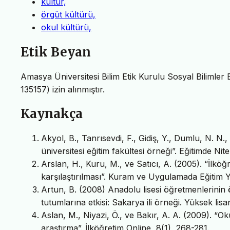
kültür,
örgüt kültürü,
okul kültürü,
Etik Beyan
Amasya Üniversitesi Bilim Etik Kurulu Sosyal Bilimler 
135157) izin alınmıştır.
Kaynakça
Akyol, B., Tanrısevdi, F., Gidiş, Y., Dumlu, N. N.,
üniversitesi eğitim fakültesi örneği”. Eğitimde Nit
Arslan, H., Kuru, M., ve Satıcı, A. (2005). “İlkö
karşılaştırılması”. Kuram ve Uygulamada Eğitim
Artun, B. (2008) Anadolu lisesi öğretmenlerinin 
tutumlarına etkisi: Sakarya ili örneği. Yüksek lisa
Aslan, M., Niyazi, Ö., ve Bakır, A. A. (2009). “Oku
araştırma”. İlköğretim Online, 8(1), 268-281.