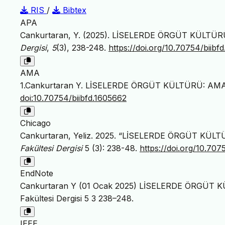
RIS
/
Bibtex
APA
Cankurtaran, Y. (2025). LİSELERDE ÖRGÜT KÜLTÜ
Dergisi
,
5
(3), 238-248.
https://doi.org/10.70754/biibf
AMA
1.Cankurtaran Y. LİSELERDE ÖRGÜT KÜLTÜRÜ: AMA
doi:10.70754/biibfd.1605662
Chicago
Cankurtaran, Yeliz. 2025. “LİSELERDE ÖRGÜT KÜL
Fakültesi Dergisi
5 (3): 238-48.
https://doi.org/10.707
EndNote
Cankurtaran Y (01 Ocak 2025) LİSELERDE ÖRGÜT KÜLT
Fakültesi Dergisi 5 3 238–248.
IEEE