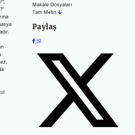
?”,
Makale Dosyaları
?’
Tam Metin
rına
Amasya
Paylaş
dır.
an
n
mez,
ik
kul