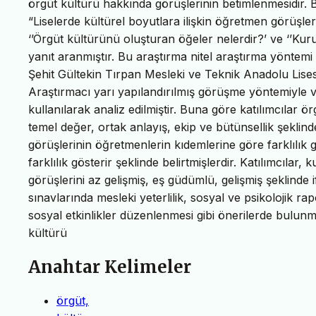
örgüt kültürü hakkında görüşlerinin betimlenmesidir.
“Liselerde kültürel boyutlara ilişkin öğretmen görüşle
‘’Örgüt kültürünü oluşturan öğeler nelerdir?’ ve ‘’Kur
yanıt aranmıştır. Bu araştırma nitel araştırma yöntemi
Şehit Gültekin Tırpan Mesleki ve Teknik Anadolu Lis
Araştırmacı yarı yapılandırılmış görüşme yöntemiyle ver
kullanılarak analiz edilmiştir. Buna göre katılımcılar
temel değer, ortak anlayış, ekip ve bütünsellik şeklind
görüşlerinin öğretmenlerin kıdemlerine göre farklılık g
farklılık gösterir şeklinde belirtmişlerdir. Katılımcılar
görüşlerini az gelişmiş, eş güdümlü, gelişmiş şeklinde 
sınavlarında mesleki yeterlilik, sosyal ve psikolojik rap
sosyal etkinlikler düzenlenmesi gibi önerilerde bulunm
kültürü
Anahtar Kelimeler
örgüt,