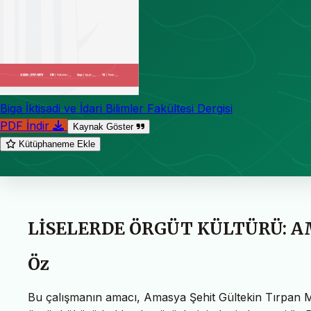
Biga İktisadi ve İdari Bilimler Fakültesi Dergisi
PDF İndir
Kaynak Göster
Kütüphaneme Ekle
LİSELERDE ÖRGÜT KÜLTÜRÜ: A
Öz
Bu çalışmanın amacı, Amasya Şehit Gültekin Tırpan M