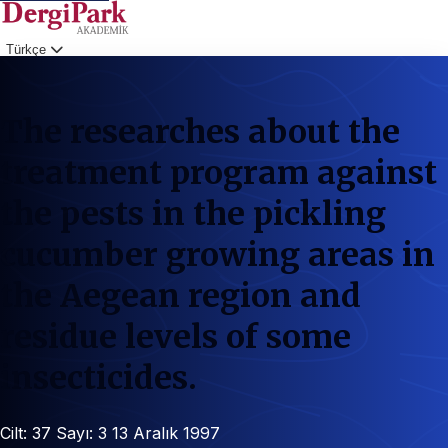
Türkçe
Giriş
The researches about the
treatment program against
the pests in the pickling
cucumber growing areas in
the Aegean region and
residue levels of some
insecticides.
Cilt: 37
Sayı: 3
13 Aralık 1997