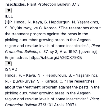
insecticides. Plant Protection Bulletin 37 3
IEEE
[1]P. Hıncal, N. Kaya, B. Hepdurgun, N. Yaşarakıncı,
S. Büyükurvay, ve C. Karaca, “The researches about
the treatment program against the pests in the
pickling cucumber growing areas in the Aegean
region and residue levels of some insecticides”.,
Plant
Protection Bulletin
, c. 37, sy 3, Ara. 1997, [çevrimiçi].
Erişim adresi:
https://izlik.org/JA26CX79KB
ISNAD
Hıncal, P. - Kaya, N. - Hepdurgun, B. - Yaşarakıncı,
N. - Büyükurvay, S. - Karaca, C. “The researches
about the treatment program against the pests in the
pickling cucumber growing areas in the Aegean
region and residue levels of some insecticides”.
Plant
Protection Bulletin
37/3 (01 Aralık 1997).