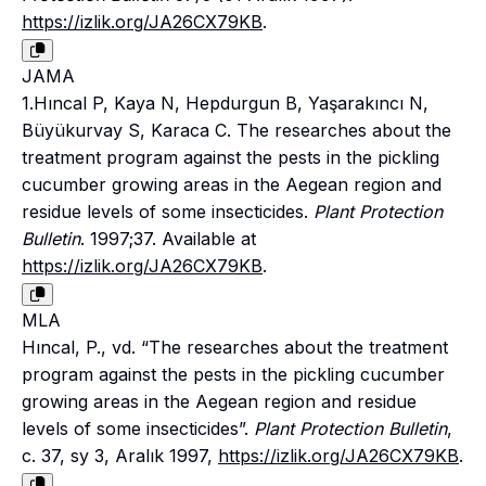
https://izlik.org/JA26CX79KB
.
JAMA
1.Hıncal P, Kaya N, Hepdurgun B, Yaşarakıncı N,
Büyükurvay S, Karaca C. The researches about the
treatment program against the pests in the pickling
cucumber growing areas in the Aegean region and
residue levels of some insecticides.
Plant Protection
Bulletin
. 1997;37. Available at
https://izlik.org/JA26CX79KB
.
MLA
Hıncal, P., vd. “The researches about the treatment
program against the pests in the pickling cucumber
growing areas in the Aegean region and residue
levels of some insecticides”.
Plant Protection Bulletin
,
c. 37, sy 3, Aralık 1997,
https://izlik.org/JA26CX79KB
.