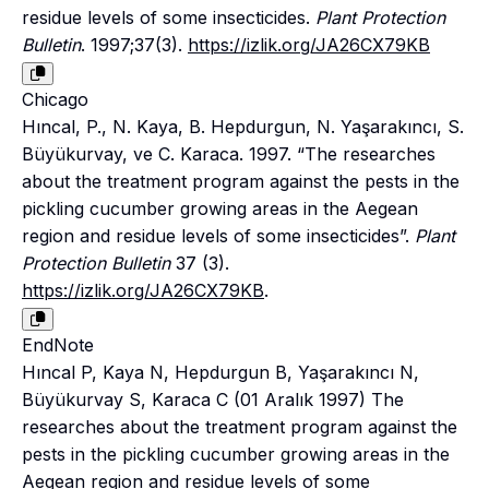
residue levels of some insecticides.
Plant Protection
Bulletin
. 1997;37(3).
https://izlik.org/JA26CX79KB
Chicago
Hıncal, P., N. Kaya, B. Hepdurgun, N. Yaşarakıncı, S.
Büyükurvay, ve C. Karaca. 1997. “The researches
about the treatment program against the pests in the
pickling cucumber growing areas in the Aegean
region and residue levels of some insecticides”.
Plant
Protection Bulletin
37 (3).
https://izlik.org/JA26CX79KB
.
EndNote
Hıncal P, Kaya N, Hepdurgun B, Yaşarakıncı N,
Büyükurvay S, Karaca C (01 Aralık 1997) The
researches about the treatment program against the
pests in the pickling cucumber growing areas in the
Aegean region and residue levels of some