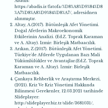
Abadis:
https://abadis.ir/fatofa/%D8%A8%D9%84%D8
%A7%D8%A8%D9%84%D8%A7/, adresidnen
alınmıştır.
Altay, A.(2017). Bütünleşik Afet Yönetimi.
Doğal Afetlerin Makroekonomik
Etkilerinin Analizi. (Ed.Z. Toprak Karaman
ve A. Altay). Izmir: Birleşik Matbaacılık.
Arıkan, Z.(2017). Bütünleşik Afet Yönetimi.
Türkiye’de Aftlerde Uygulanan Bazı Mali
Yükümlülükler ve Avantajlar.(Ed.Z. Toprak
Karaman ve A. Altay). İzmir: Birleşik
Matbaacılık.
Çankaya Rehberlik ve Araştırma Merkezi,
(2021). Kriz Ve Kriz Yönetimi Hakkında
Bilinmesi Gerekenler, 12.03.2021 tarihinde
Slideplayer:
http://slideplayer.biz.tr/slide/3681031/,