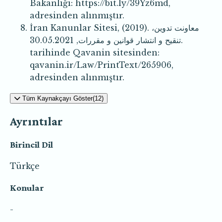
Bakanlığı: https://bit.ly/39Yz6md,
adresinden alınmıştır.
İran Kanunlar Sitesi, (2019). معاونت تدوین،
تنقیح و انتشار قوانین و مقررات, 30.05.2021.
tarihinde Qavanin sitesinden:
qavanin.ir/Law/PrintText/265906,
adresinden alınmıştır.
Tüm Kaynakçayı Göster(12)
Ayrıntılar
Birincil Dil
Türkçe
Konular
-