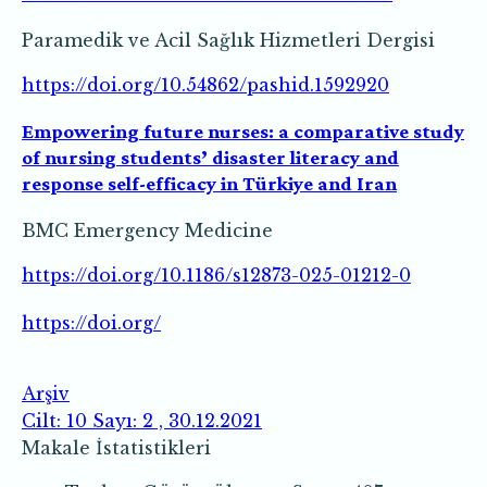
Paramedik ve Acil Sağlık Hizmetleri Dergisi
https://doi.org/10.54862/pashid.1592920
Empowering future nurses: a comparative study
of nursing students’ disaster literacy and
response self-efficacy in Türkiye and Iran
BMC Emergency Medicine
https://doi.org/10.1186/s12873-025-01212-0
https://doi.org/
Arşiv
Cilt: 10 Sayı: 2 , 30.12.2021
Makale İstatistikleri