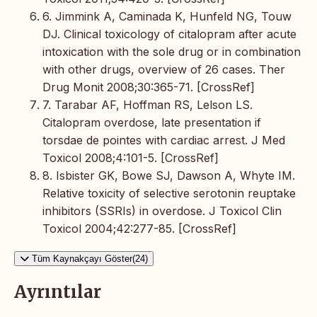
6. Jimmink A, Caminada K, Hunfeld NG, Touw
DJ. Clinical toxicology of citalopram after acute
intoxication with the sole drug or in combination
with other drugs, overview of 26 cases. Ther
Drug Monit 2008;30:365-71. [CrossRef]
7. Tarabar AF, Hoffman RS, Lelson LS.
Citalopram overdose, late presentation if
torsdae de pointes with cardiac arrest. J Med
Toxicol 2008;4:101-5. [CrossRef]
8. Isbister GK, Bowe SJ, Dawson A, Whyte IM.
Relative toxicity of selective serotonin reuptake
inhibitors (SSRIs) in overdose. J Toxicol Clin
Toxicol 2004;42:277-85. [CrossRef]
Tüm Kaynakçayı Göster(24)
Ayrıntılar