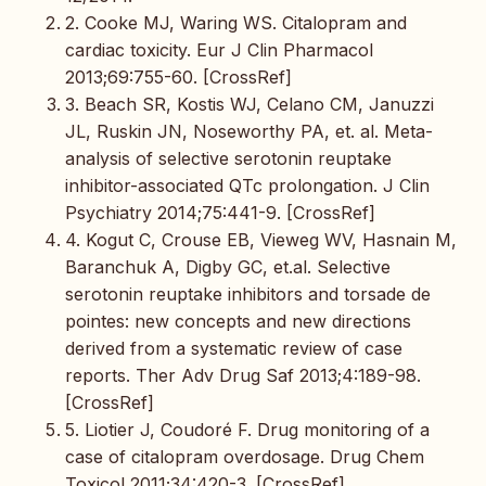
2. Cooke MJ, Waring WS. Citalopram and
cardiac toxicity. Eur J Clin Pharmacol
2013;69:755-60. [CrossRef]
3. Beach SR, Kostis WJ, Celano CM, Januzzi
JL, Ruskin JN, Noseworthy PA, et. al. Meta-
analysis of selective serotonin reuptake
inhibitor-associated QTc prolongation. J Clin
Psychiatry 2014;75:441-9. [CrossRef]
4. Kogut C, Crouse EB, Vieweg WV, Hasnain M,
Baranchuk A, Digby GC, et.al. Selective
serotonin reuptake inhibitors and torsade de
pointes: new concepts and new directions
derived from a systematic review of case
reports. Ther Adv Drug Saf 2013;4:189-98.
[CrossRef]
5. Liotier J, Coudoré F. Drug monitoring of a
case of citalopram overdosage. Drug Chem
Toxicol 2011;34:420-3. [CrossRef]