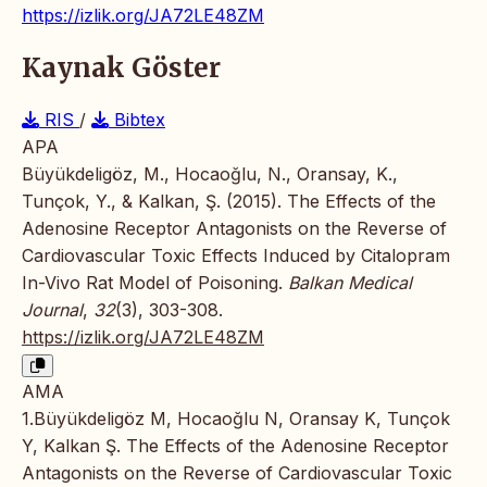
https://izlik.org/JA72LE48ZM
Kaynak Göster
RIS
/
Bibtex
APA
Büyükdeligöz, M., Hocaoğlu, N., Oransay, K.,
Tunçok, Y., & Kalkan, Ş. (2015). The Effects of the
Adenosine Receptor Antagonists on the Reverse of
Cardiovascular Toxic Effects Induced by Citalopram
In-Vivo Rat Model of Poisoning.
Balkan Medical
Journal
,
32
(3), 303-308.
https://izlik.org/JA72LE48ZM
AMA
1.Büyükdeligöz M, Hocaoğlu N, Oransay K, Tunçok
Y, Kalkan Ş. The Effects of the Adenosine Receptor
Antagonists on the Reverse of Cardiovascular Toxic