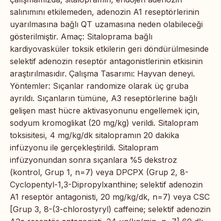
salınımını etkilemeden, adenozin A1 reseptörlerinin
uyarılmasına bağlı QT uzamasına neden olabileceği
gösterilmiştir. Amaç: Sitaloprama bağlı
kardiyovasküler toksik etkilerin geri döndürülmesinde
selektif adenozin reseptör antagonistlerinin etkisinin
araştırılmasıdır. Çalışma Tasarımı: Hayvan deneyi.
Yöntemler: Sıçanlar randomize olarak üç gruba
ayrıldı. Sıçanların tümüne, A3 reseptörlerine bağlı
gelişen mast hücre aktivasyonunu engellemek için,
sodyum kromoglikat (20 mg/kg) verildi. Sitalopram
toksisitesi, 4 mg/kg/dk sitalopramın 20 dakika
infüzyonu ile gerçekleştirildi. Sitalopram
infüzyonundan sonra sıçanlara %5 dekstroz
(kontrol, Grup 1, n=7) veya DPCPX (Grup 2, 8-
Cyclopentyl-1,3-Dipropylxanthine; selektif adenozin
A1 reseptör antagonisti, 20 mg/kg/dk, n=7) veya CSC
[Grup 3, 8-(3-chlorostyryl) caffeine; selektif adenozin