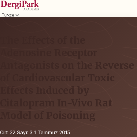
Türkçe
Giriş
The Effects of the
Adenosine Receptor
Antagonists on the Reverse
of Cardiovascular Toxic
Effects Induced by
Citalopram In-Vivo Rat
Model of Poisoning
Cilt: 32
Sayı: 3
1 Temmuz 2015