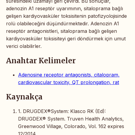
süresindeki uzamayı geri çevirdi. Bu sonuçlar,
adenozin A1 reseptör uyarımının, sitaloprama bağlı
gelişen kardiyovasküler toksisitenin patofizyolojisinde
rolü olabileceğini düşündürmektedir. Adenozin A1
reseptör antagonistleri, sitaloprama bağlı gelişen
kardiyovasküler toksisiteyi geri döndürmek için umut
verici olabilirler.
Anahtar Kelimeler
Adenosine receptor antagonists, citalopram,
cardiovascular toxicity, QT prolongation, rat
Kaynakça
1. DRUGDEX®System: Klasco RK (Ed):
DRUGDEX® System. Truven Health Analytics,
Greenwood Village, Colorado, Vol. 162 expires
12/2014.