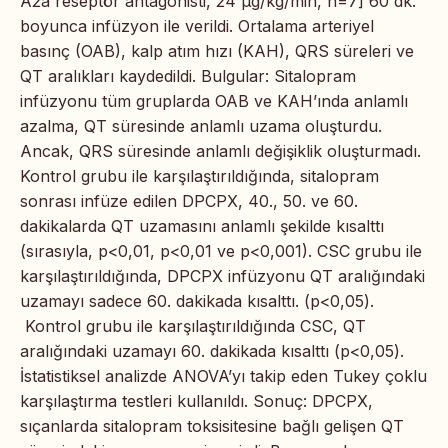
A2a reseptör antagonisti, 24 μg/kg/min, n=7] 60 dk.
boyunca infüzyon ile verildi. Ortalama arteriyel
basınç (OAB), kalp atım hızı (KAH), QRS süreleri ve
QT aralıkları kaydedildi. Bulgular: Sitalopram
infüzyonu tüm gruplarda OAB ve KAH’ında anlamlı
azalma, QT süresinde anlamlı uzama oluşturdu.
Ancak, QRS süresinde anlamlı değişiklik oluşturmadı.
Kontrol grubu ile karşılaştırıldığında, sitalopram
sonrası infüze edilen DPCPX, 40., 50. ve 60.
dakikalarda QT uzamasını anlamlı şekilde kısalttı
(sırasıyla, p<0,01, p<0,01 ve p<0,001). CSC grubu ile
karşılaştırıldığında, DPCPX infüzyonu QT aralığındaki
uzamayı sadece 60. dakikada kısalttı. (p<0,05).
Kontrol grubu ile karşılaştırıldığında CSC, QT
aralığındaki uzamayı 60. dakikada kısalttı (p<0,05).
İstatistiksel analizde ANOVA’yı takip eden Tukey çoklu
karşılaştırma testleri kullanıldı. Sonuç: DPCPX,
sıçanlarda sitalopram toksisitesine bağlı gelişen QT