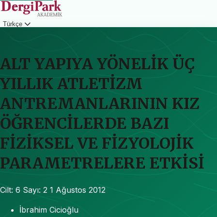
Türkçe
Giriş
ALT YAPIYA YÖNELİK ÜÇ
YILLIK ATLETİZM
ANTREMANLARININ KIZ
ÖĞRENCİLERDE BAZI
FİZİKSEL VE FİZYOLOJİK
PARAMETRELERE ETKİSİ
Cilt: 6
Sayı: 2
1 Ağustos 2012
İbrahim Cicioğlu