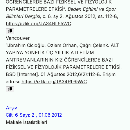
ÖĞRENCİLERDE BAZI FİZİKSEL VE FİZYOLOJİK
PARAMETRELERE ETKİSİ”.
Beden Eğitimi ve Spor
Bilimleri Dergisi
, c. 6, sy 2, Ağustos 2012, ss. 112-8,
https://izlik.org/JA34RL65WC
.
Vancouver
1.İbrahim Cicioğlu, Özlem Orhan, Çağrı Çelenk. ALT
YAPIYA YÖNELİK ÜÇ YILLIK ATLETİZM
ANTREMANLARININ KIZ ÖĞRENCİLERDE BAZI
FİZİKSEL VE FİZYOLOJİK PARAMETRELERE ETKİSİ.
BSD [Internet]. 01 Ağustos 2012;6(2):112-8. Erişim
adresi:
https://izlik.org/JA34RL65WC
Arşiv
Cilt: 6 Sayı: 2 , 01.08.2012
Makale İstatistikleri