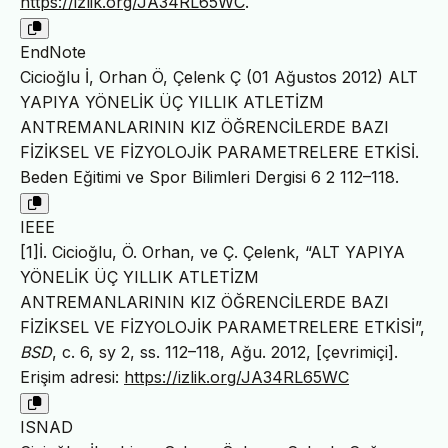
https://izlik.org/JA34RL65WC
.
EndNote
Cicioğlu İ, Orhan Ö, Çelenk Ç (01 Ağustos 2012) ALT
YAPIYA YÖNELİK ÜÇ YILLIK ATLETİZM
ANTREMANLARININ KIZ ÖĞRENCİLERDE BAZI
FİZİKSEL VE FİZYOLOJİK PARAMETRELERE ETKİSİ.
Beden Eğitimi ve Spor Bilimleri Dergisi 6 2 112–118.
IEEE
[1]İ. Cicioğlu, Ö. Orhan, ve Ç. Çelenk, “ALT YAPIYA
YÖNELİK ÜÇ YILLIK ATLETİZM
ANTREMANLARININ KIZ ÖĞRENCİLERDE BAZI
FİZİKSEL VE FİZYOLOJİK PARAMETRELERE ETKİSİ”,
BSD
, c. 6, sy 2, ss. 112–118, Ağu. 2012, [çevrimiçi].
Erişim adresi:
https://izlik.org/JA34RL65WC
ISNAD