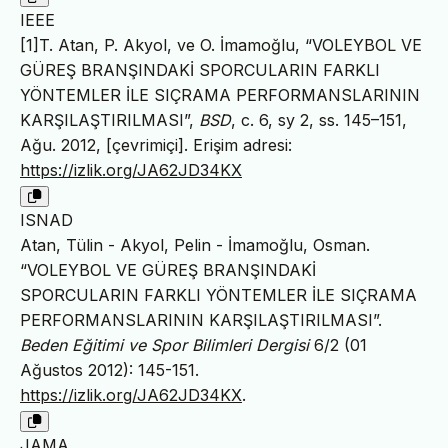
IEEE
[1]T. Atan, P. Akyol, ve O. İmamoğlu, “VOLEYBOL VE
GÜREŞ BRANŞINDAKİ SPORCULARIN FARKLI
YÖNTEMLER İLE SIÇRAMA PERFORMANSLARININ
KARŞILAŞTIRILMASI”,
BSD
, c. 6, sy 2, ss. 145–151,
Ağu. 2012, [çevrimiçi]. Erişim adresi:
https://izlik.org/JA62JD34KX
ISNAD
Atan, Tülin - Akyol, Pelin - İmamoğlu, Osman.
“VOLEYBOL VE GÜREŞ BRANŞINDAKİ
SPORCULARIN FARKLI YÖNTEMLER İLE SIÇRAMA
PERFORMANSLARININ KARŞILAŞTIRILMASI”.
Beden Eğitimi ve Spor Bilimleri Dergisi
6/2 (01
Ağustos 2012): 145-151.
https://izlik.org/JA62JD34KX
.
JAMA