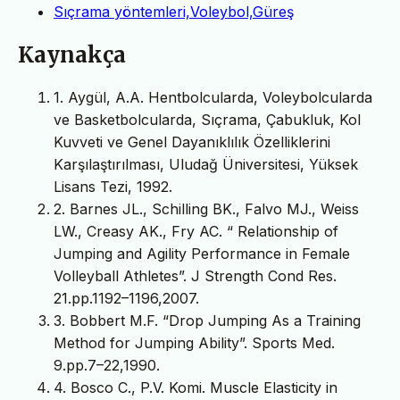
Sıçrama yöntemleri,Voleybol,Güreş
Kaynakça
1. Aygül, A.A. Hentbolcularda, Voleybolcularda
ve Basketbolcularda, Sıçrama, Çabukluk, Kol
Kuvveti ve Genel Dayanıklılık Özelliklerini
Karşılaştırılması, Uludağ Üniversitesi, Yüksek
Lisans Tezi, 1992.
2. Barnes JL., Schilling BK., Falvo MJ., Weiss
LW., Creasy AK., Fry AC. “ Relationship of
Jumping and Agility Performance in Female
Volleyball Athletes”. J Strength Cond Res.
21.pp.1192–1196,2007.
3. Bobbert M.F. “Drop Jumping As a Training
Method for Jumping Ability”. Sports Med.
9.pp.7–22,1990.
4. Bosco C., P.V. Komi. Muscle Elasticity in