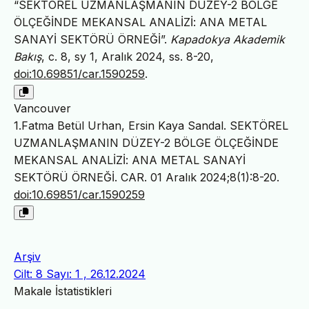
“SEKTÖREL UZMANLAŞMANIN DÜZEY-2 BÖLGE
ÖLÇEĞİNDE MEKANSAL ANALİZİ: ANA METAL
SANAYİ SEKTÖRÜ ÖRNEĞİ”.
Kapadokya Akademik
Bakış
, c. 8, sy 1, Aralık 2024, ss. 8-20,
doi:10.69851/car.1590259
.
Vancouver
1.Fatma Betül Urhan, Ersin Kaya Sandal. SEKTÖREL
UZMANLAŞMANIN DÜZEY-2 BÖLGE ÖLÇEĞİNDE
MEKANSAL ANALİZİ: ANA METAL SANAYİ
SEKTÖRÜ ÖRNEĞİ. CAR. 01 Aralık 2024;8(1):8-20.
doi:10.69851/car.1590259
Arşiv
Cilt: 8 Sayı: 1 , 26.12.2024
Makale İstatistikleri