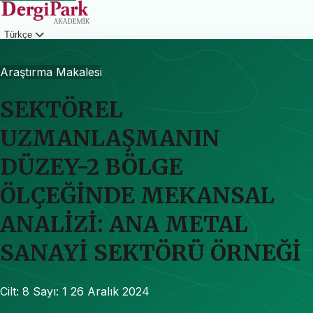
Türkçe
Giriş
Araştırma Makalesi
SEKTÖREL
UZMANLAŞMANIN
DÜZEY-2 BÖLGE
ÖLÇEĞİNDE MEKANSAL
ANALİZİ: ANA METAL
SANAYİ SEKTÖRÜ ÖRNEĞİ
Cilt: 8
Sayı: 1
26 Aralık 2024