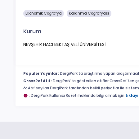
Ekonomik Coğrafya
Kalkınma Coğrafyası
Kurum
NEVŞEHİR HACI BEKTAŞ VELİ ÜNİVERSİTESİ
Popüler Yayınlar:
DergiPark'ta araştırma yapan araştırmacıl
CrossRef Atıf:
DergiPark'ta gösterilen atıflar CrossRef'ten ç
^:
Atıf sayıları DergiPark tarafından belirli periyotlar ile sist
: DergiPark Kullanıcı Rozeti hakkında bilgi almak için
tıklayı