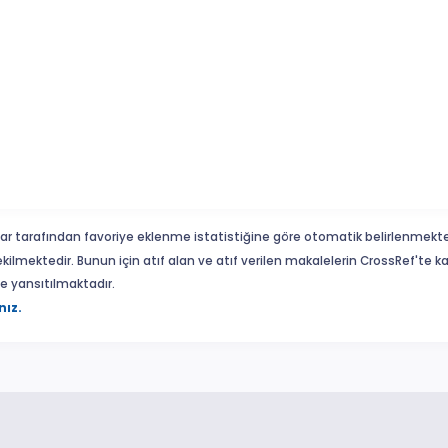
ar tarafından favoriye eklenme istatistiğine göre otomatik belirlenmekte
ekilmektedir. Bunun için atıf alan ve atıf verilen makalelerin CrossRef'te
eme yansıtılmaktadır.
nız.