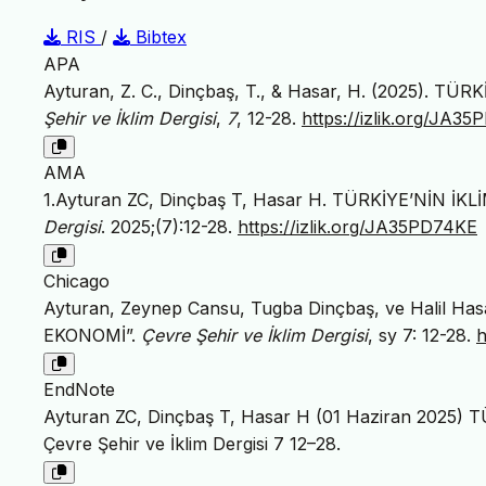
RIS
/
Bibtex
APA
Ayturan, Z. C., Dinçbaş, T., & Hasar, H. (2025).
Şehir ve İklim Dergisi
,
7
, 12-28.
https://izlik.org/JA3
AMA
1.Ayturan ZC, Dinçbaş T, Hasar H. TÜRKİYE’NİN 
Dergisi
. 2025;(7):12-28.
https://izlik.org/JA35PD74KE
Chicago
Ayturan, Zeynep Cansu, Tugba Dinçbaş, ve Halil H
EKONOMİ”.
Çevre Şehir ve İklim Dergisi
, sy 7: 12-28.
h
EndNote
Ayturan ZC, Dinçbaş T, Hasar H (01 Haziran 202
Çevre Şehir ve İklim Dergisi 7 12–28.