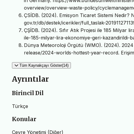
in Germany. https://www.bundesumweltminister
overview/overview-waste-policy/cyclemanagemen
ÇSİDB. (2024). Emisyon Ticaret Sistemi Nedir? Na
gov.tr/db/destek/icerikler/full_taslak-20191127113
ÇŞİDB. (2024). Sıfır Atık Projesi ile 185 Milyar lir
ile-185-milyar-lira-ekonomiye-geri-kazandirildi-b
Dünya Meteoroloji Örgütü (WMO). (2024). 2024 
release/2024-worlds-hottest-year-record. Erişim
Tüm Kaynakçayı Göster(14)
Ayrıntılar
Birincil Dil
Türkçe
Konular
Çevre Yönetimi (Diğer)