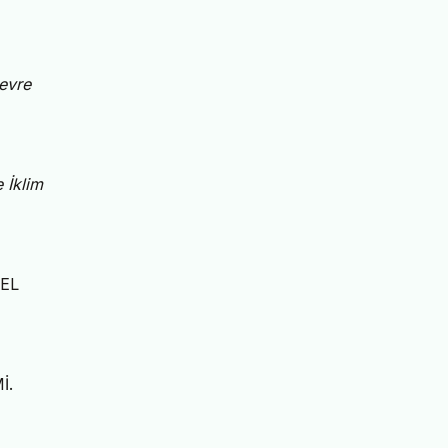
evre
 İklim
SEL
İ.