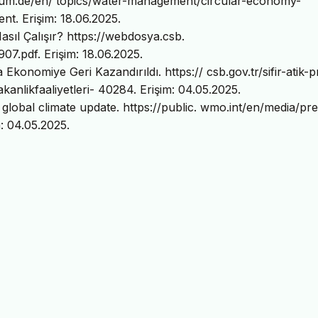
ium.de/en/ topics/water-management/circular-economy-
t. Erişim: 18.06.2025.
sıl Çalışır? https://webdosya.csb.
907.pdf. Erişim: 18.06.2025.
a Ekonomiye Geri Kazandırıldı. https:// csb.gov.tr/sifir-atik-p
akanlikfaaliyetleri- 40284. Erişim: 04.05.2025.
global climate update. https://public. wmo.int/en/media/pr
: 04.05.2025.