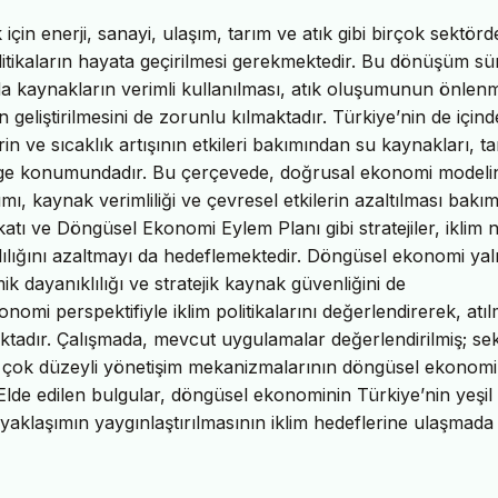
k için enerji, sanayi, ulaşım, tarım ve atık gibi birçok sektör
itikaların hayata geçirilmesi gerekmektedir. Bu dönüşüm sü
da kaynakların verimli kullanılması, atık oluşumunun önlen
in geliştirilmesini de zorunlu kılmaktadır. Türkiye’nin de için
rin ve sıcaklık artışının etkileri bakımından su kaynakları, ta
r bölge konumundadır. Bu çerçevede, doğrusal ekonomi modeli
ımı, kaynak verimliliği ve çevresel etkilerin azaltılması bakı
atı ve Döngüsel Ekonomi Eylem Planı gibi stratejiler, iklim 
ılığını azaltmayı da hedeflemektedir. Döngüsel ekonomi yal
ik dayanıklılığı ve stratejik kaynak güvenliğini de
nomi perspektifiyle iklim politikalarını değerlendirerek, atıl
aktadır. Çalışmada, mevcut uygulamalar değerlendirilmiş; sek
e ve çok düzeyli yönetişim mekanizmalarının döngüsel ekonom
 Elde edilen bulgular, döngüsel ekonominin Türkiye’nin yeşil
yaklaşımın yaygınlaştırılmasının iklim hedeflerine ulaşmada 