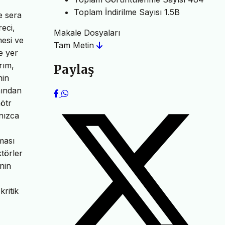
Toplam İndirilme Sayısı
1.5B
de sera
reci,
Makale Dosyaları
mesi ve
Tam Metin
de yer
rım,
Paylaş
nin
mından
nötr
nızca
ması
törler
inin
kritik