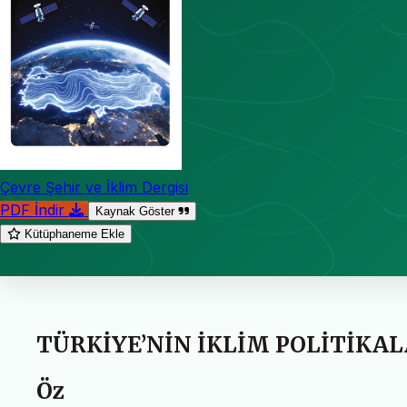
Çevre Şehir ve İklim Dergisi
PDF İndir
Kaynak Göster
Kütüphaneme Ekle
TÜRKİYE’NİN İKLİM POLİTİKA
Öz