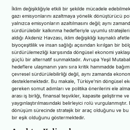
İklim değişikliğiyle etkili bir şekilde mücadele edebilme
gazı emisyonlarını azaltmaya yönelik dönüştürücü pol
yalnızca emisyonların azaltılmasını değil; aynı zaman
sürdürülebilir kalkınma hedefleriyle uyumlu stratejiler
aldığı Akdeniz Havzası, iklim değişikliği kaynaklı afetle
biyoçeşitlilik ve insan sağlığı açısından kırılgan bi
sürdürülemezliği karşısında döngüsel ekonomi yaklaş
güçlü bir alternatif sunmaktadır. Avrupa Yeşil Mutabak
hedeflere ulaşmanın yanı sıra kritik hammadde bağıml
çevresel sürdürülebilirliği değil, aynı zamanda ekonom
desteklemektedir. Bu makale, Türkiye’nin döngüsel eko
gereken somut adımları ve politika önerilerini ele alm
arası iş birliği, finansal teşvikler, kapasite geliştirm
yaygınlaştırılmasındaki belirleyici rolü vurgulanmıştır.
dönüşüm sürecinde stratejik bir araç olduğunu ve bu 
bir eşik olduğunu göstermektedir.