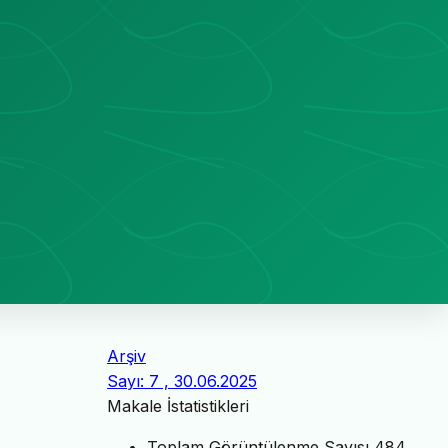
Arşiv
Sayı: 7 , 30.06.2025
Makale İstatistikleri
Toplam Görüntülenme Sayısı
484