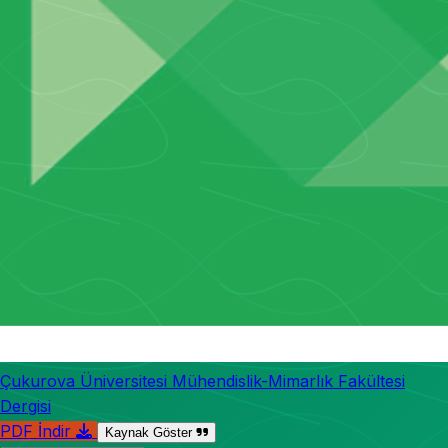
Çukurova Üniversitesi Mühendislik-Mimarlık Fakültesi
Dergisi
PDF İndir
Kaynak Göster