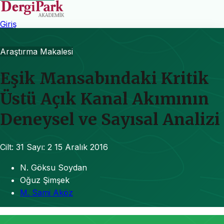
Giriş
Araştırma Makalesi
Eşik Mansabındaki Kritik
Üstü Açık Kanal Akımının
Deneysel ve Sayısal Analizi
Cilt: 31
Sayı: 2
15 Aralık 2016
N. Göksu Soydan
Oğuz Şimşek
M. Sami Aköz