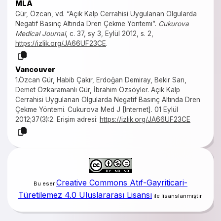
MLA
Gür, Özcan, vd. “Açık Kalp Cerrahisi Uygulanan Olgularda
Negatif Basınç Altında Dren Çekme Yöntemi”.
Cukurova
Medical Journal
, c. 37, sy 3, Eylül 2012, s. 2,
https://izlik.org/JA66UF23CE
.
Vancouver
1.Özcan Gür, Habib Çakır, Erdoğan Demiray, Bekir Sarı,
Demet Özkaramanlı Gür, İbrahim Özsöyler. Açık Kalp
Cerrahisi Uygulanan Olgularda Negatif Basınç Altında Dren
Çekme Yöntemi. Cukurova Med J [Internet]. 01 Eylül
2012;37(3):2. Erişim adresi:
https://izlik.org/JA66UF23CE
Creative Commons Atıf-Gayriticari-
Bu eser
Türetilemez 4.0 Uluslararası Lisansı
ile lisanslanmıştır.