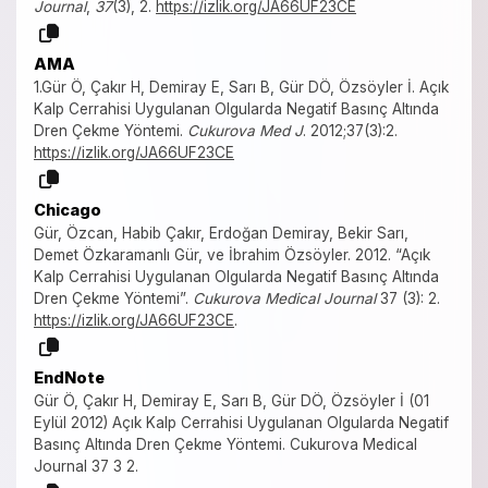
Journal
,
37
(3), 2.
https://izlik.org/JA66UF23CE
AMA
1.Gür Ö, Çakır H, Demiray E, Sarı B, Gür DÖ, Özsöyler İ. Açık
Kalp Cerrahisi Uygulanan Olgularda Negatif Basınç Altında
Dren Çekme Yöntemi.
Cukurova Med J
. 2012;37(3):2.
https://izlik.org/JA66UF23CE
Chicago
Gür, Özcan, Habib Çakır, Erdoğan Demiray, Bekir Sarı,
Demet Özkaramanlı Gür, ve İbrahim Özsöyler. 2012. “Açık
Kalp Cerrahisi Uygulanan Olgularda Negatif Basınç Altında
Dren Çekme Yöntemi”.
Cukurova Medical Journal
37 (3): 2.
https://izlik.org/JA66UF23CE
.
EndNote
Gür Ö, Çakır H, Demiray E, Sarı B, Gür DÖ, Özsöyler İ (01
Eylül 2012) Açık Kalp Cerrahisi Uygulanan Olgularda Negatif
Basınç Altında Dren Çekme Yöntemi. Cukurova Medical
Journal 37 3 2.