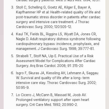
cardiac surgery patients. West J Nurs Res. 1994; 16:57.
Stoll C, Schelling G, Goetz AE, Kilger E, Bayer A,
Kapfhammer HP et al: Health-related quality of life and
post-traumatic stress disorder in patients after cardiac
surgery and intensive care treatment. J Thorac
Cardiovasc Surg. 2000; 120:505-12.
Kaul TK, Fields BL, Riggins LS, Wyatt DA, Jones CR,
Nagle D. Adult respiratory distress syndrome following
cardiopulmonary bypass: incidence, prophylaxis, and
management. J Cardiovasc Surg. 1998; 39:777-81.
Strabelli T, Stolf NA, Uip E. Practical Use of a Risk
Assessment Model for Complications After Cardiac
Surgery. Arq Bras Cardiol. 2008; 91: 315-20
Isgro F, Skuras JA, Kiessling AH, Lehmann A, Saggau
W. Survival and quality of life after a long- term
intensive care stay. Thorac Cardiovasc Surg. 2002;
50:95-9.
Lo Cicero J, McCann B, Massad M, Joob AV.
Prolonged ventilatory support after open heart
surgery. Crit Care Med. 1992; 20:990-2.