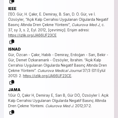
IEEE
[1]Ö. Gür, H. Çakır, E. Demiray, B. Sarı, D. Ö. Gür, ve İ.
Özsöyler, “Açık Kalp Cerrahisi Uygulanan Olgularda Negatif
Basınç Altında Dren Çekme Yöntemi”,
Cukurova Med J
, c.
37, sy 3, s. 2, Eyl. 2012, [çevrimiçi]. Erişim adresi:
https://izlik.org/JA66UF23CE
ISNAD
Gür, Özcan - Çakır, Habib - Demiray, Erdoğan - Sarı, Bekir -
Gür, Demet Özkaramanlı - Özsöyler, İbrahim. “Açık Kalp
Cerrahisi Uygulanan Olgularda Negatif Basınç Altında Dren
Çekme Yöntemi”.
Cukurova Medical Journal
37/3 (01 Eylül
2012): 2.
https://izlik.org/JA66UF23CE
.
JAMA
1.Gür Ö, Çakır H, Demiray E, Sarı B, Gür DÖ, Özsöyler İ. Açık
Kalp Cerrahisi Uygulanan Olgularda Negatif Basınç Altında
Dren Çekme Yöntemi.
Cukurova Med J
. 2012;37:2.