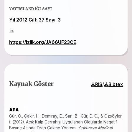
YAYIMLANDIĞI SAYI
Yıl 2012 Cilt: 37 Sayı: 3
IZ
https://izlik.org/JA66UF23CE
Kaynak Göster
/
RIS
Bibtex
APA
Gür, Ö., Çakır, H., Demiray, E., Sarı, B., Gür, D. Ö., & Özsöyler,
İ. (2012). Açık Kalp Cerrahisi Uygulanan Olgularda Negatif
Basınç Altında Dren Çekme Yöntemi.
Cukurova Medical