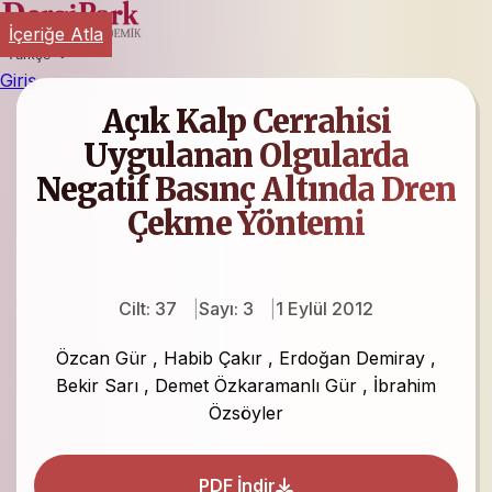
İçeriğe Atla
Türkçe
Giriş
Açık Kalp Cerrahisi
Uygulanan Olgularda
Negatif Basınç Altında Dren
Çekme Yöntemi
Cilt: 37
Sayı: 3
1 Eylül 2012
Özcan Gür
,
Habib Çakır
,
Erdoğan Demiray
,
Bekir Sarı
,
Demet Özkaramanlı Gür
,
İbrahim
Özsöyler
PDF İndir