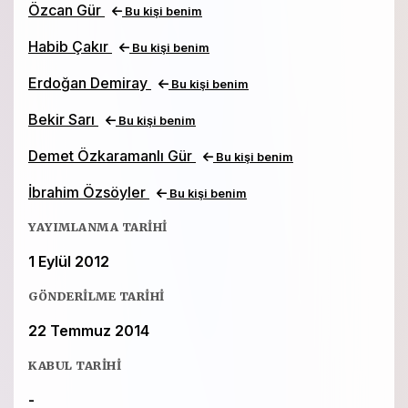
Özcan Gür
Bu kişi benim
Habib Çakır
Bu kişi benim
Erdoğan Demiray
Bu kişi benim
Bekir Sarı
Bu kişi benim
Demet Özkaramanlı Gür
Bu kişi benim
İbrahim Özsöyler
Bu kişi benim
YAYIMLANMA TARIHI
1 Eylül 2012
GÖNDERILME TARIHI
22 Temmuz 2014
KABUL TARIHI
-