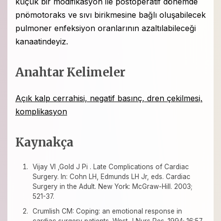
küçük bir modifikasyon ile postoperatif dönemde
pnömotoraks ve sıvı birikmesine bağlı oluşabilecek
pulmoner enfeksiyon oranlarının azaltılabileceği
kanaatindeyiz.
Anahtar Kelimeler
Açık kalp cerrahisi, negatif basınç, dren çekilmesi,
komplikasyon
Kaynakça
Vijay VI ,Gold J Pi . Late Complications of Cardiac
Surgery. In: Cohn LH, Edmunds LH Jr, eds. Cardiac
Surgery in the Adult. New York: McGraw-Hill. 2003;
521-37.
Crumlish CM: Coping: an emotional response in