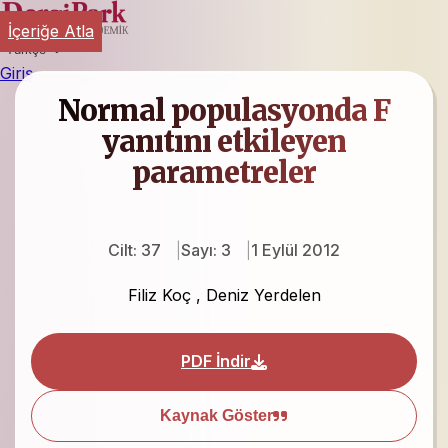
İçeriğe Atla
Türkçe
Giriş
Normal populasyonda F
yanıtını etkileyen
parametreler
Cilt: 37
Sayı: 3
1 Eylül 2012
Filiz Koç
,
Deniz Yerdelen
PDF İndir
Kaynak Göster