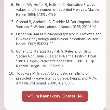
Fisher MA, Hoffor B, Hultimol C. Normative F wave
values and the number of recorded F waves. Muscle
Nerve. 1994; 17:1185-1189.
Conrad B, Aschoff JC, Fischler M. Der diagnostische
Wert der F-Wellen-Latenz. J Neurol. 1975; 210:151–9.
Fisher MA. AAEM minimonograph No13: H reflexes and
F-waves: physiology and clinical indications. Muscle
Nerve. 1992; 15:1223–33.
Günendi Z, Karataş Kaymak G, Keleş Z. Bir Grup
Sağlıklı Gönüllüde Düz Bacak Germe Testinin Tibial
Sinir F Dalgası Parametrelerine Etkisi. Türk Fiz. Tıp
Rehabil. Dergisi. 2011; 57:221-4.
Toyokura M, Ishida A. Diagnostic sensitivity of
predicted F-wave latency by age, height, and MCV.
Acta Neurol Scand. 2000; 102:106-13.
Tüm Kaynakçayı Göster (14)