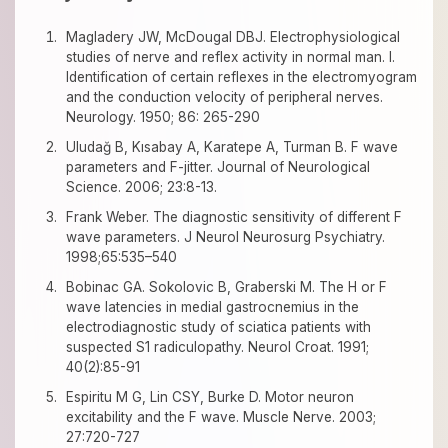
Magladery JW, McDougal DBJ. Electrophysiological
studies of nerve and reflex activity in normal man. I.
Identification of certain reflexes in the electromyogram
and the conduction velocity of peripheral nerves.
Neurology. 1950; 86: 265-290
Uludağ B, Kısabay A, Karatepe A, Turman B. F wave
parameters and F-jitter. Journal of Neurological
Science. 2006; 23:8-13.
Frank Weber. The diagnostic sensitivity of different F
wave parameters. J Neurol Neurosurg Psychiatry.
1998;65:535–540
Bobinac GA. Sokolovic B, Graberski M. The H or F
wave latencies in medial gastrocnemius in the
electrodiagnostic study of sciatica patients with
suspected S1 radiculopathy. Neurol Croat. 1991;
40(2):85-91
Espiritu M G, Lin CSY, Burke D. Motor neuron
excitability and the F wave. Muscle Nerve. 2003;
27:720-727