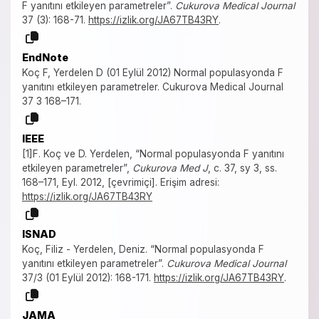
F yanıtını etkileyen parametreler”.
Cukurova Medical Journal
37 (3): 168-71.
https://izlik.org/JA67TB43RY
.
EndNote
Koç F, Yerdelen D (01 Eylül 2012) Normal populasyonda F
yanıtını etkileyen parametreler. Cukurova Medical Journal
37 3 168–171.
IEEE
[1]F. Koç ve D. Yerdelen, “Normal populasyonda F yanıtını
etkileyen parametreler”,
Cukurova Med J
, c. 37, sy 3, ss.
168–171, Eyl. 2012, [çevrimiçi]. Erişim adresi:
https://izlik.org/JA67TB43RY
ISNAD
Koç, Filiz - Yerdelen, Deniz. “Normal populasyonda F
yanıtını etkileyen parametreler”.
Cukurova Medical Journal
37/3 (01 Eylül 2012): 168-171.
https://izlik.org/JA67TB43RY
.
JAMA