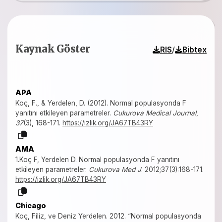
Kaynak Göster
/
RIS
Bibtex
APA
Koç, F., & Yerdelen, D. (2012). Normal populasyonda F
yanıtını etkileyen parametreler.
Cukurova Medical Journal
,
37
(3), 168-171.
https://izlik.org/JA67TB43RY
AMA
1.Koç F, Yerdelen D. Normal populasyonda F yanıtını
etkileyen parametreler.
Cukurova Med J
. 2012;37(3):168-171.
https://izlik.org/JA67TB43RY
Chicago
Koç, Filiz, ve Deniz Yerdelen. 2012. “Normal populasyonda