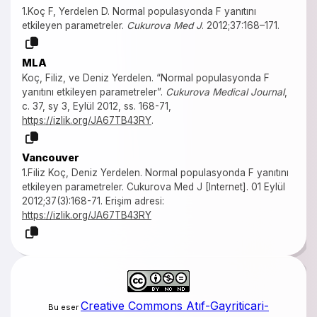
1.Koç F, Yerdelen D. Normal populasyonda F yanıtını
etkileyen parametreler.
Cukurova Med J
. 2012;37:168–171.
MLA
Koç, Filiz, ve Deniz Yerdelen. “Normal populasyonda F
yanıtını etkileyen parametreler”.
Cukurova Medical Journal
,
c. 37, sy 3, Eylül 2012, ss. 168-71,
https://izlik.org/JA67TB43RY
.
Vancouver
1.Filiz Koç, Deniz Yerdelen. Normal populasyonda F yanıtını
etkileyen parametreler. Cukurova Med J [Internet]. 01 Eylül
2012;37(3):168-71. Erişim adresi:
https://izlik.org/JA67TB43RY
Creative Commons Atıf-Gayriticari-
Bu eser