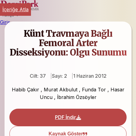
İçeriğe Atla
Türkçe
Giriş
Künt Travmaya Bağlı
Femoral Arter
Disseksiyonu: Olgu Sunumu
Cilt: 37
Sayı: 2
1 Haziran 2012
Habib Çakır
,
Murat Akbulut
,
Funda Tor
,
Hasar
Uncu
,
İbrahim Özsöyler
PDF İndir
Kaynak Göster