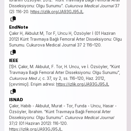
İbrahim Özsöyler. 2012. “Künt Travmaya Bağlı Femoral Arter
Disseksiyonu: Olgu Sunumu”.
Cukurova Medical Journal
37
(2): 116-20.
https://izlik.org/JA93GJ95JL
.
EndNote
Çakır H, Akbulut M, Tor F, Uncu H, Özsöyler İ (01 Haziran
2012) Künt Travmaya Bağlı Femoral Arter Disseksiyonu: Olgu
Sunumu. Cukurova Medical Journal 37 2 116–120.
IEEE
[1]H. Çakır, M. Akbulut, F. Tor, H. Uncu, ve İ. Özsöyler, “Künt
Travmaya Bağlı Femoral Arter Disseksiyonu: Olgu Sunumu”,
Cukurova Med J
, c. 37, sy 2, ss. 116–120, Haz. 2012,
[çevrimiçi]. Erişim adresi:
https://izlik.org/JA93GJ95JL
ISNAD
Çakır, Habib - Akbulut, Murat - Tor, Funda - Uncu, Hasar -
Özsöyler, İbrahim. “Künt Travmaya Bağlı Femoral Arter
Disseksiyonu: Olgu Sunumu”.
Cukurova Medical Journal
37/2 (01 Haziran 2012): 116-120.
https://izlik.org/JA93GJ95JL
.