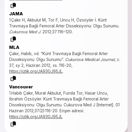
JAMA
1.Çakır H, Akbulut M, Tor F, Uncu H, Özsöyler İ. Künt
Travmaya Bağlı Femoral Arter Disseksiyonu: Olgu Sunumu.
Cukurova Med J
. 2012;37:116–120.
MLA
Çakır, Habib, vd. “Künt Travmaya Bağlı Femoral Arter
Disseksiyonu: Olgu Sunumu”.
Cukurova Medical Journal
, c.
37, sy 2, Haziran 2012, ss. 116-20,
https://izlik.org/JA93GJ95JL
.
Vancouver
1.Habib Çakır, Murat Akbulut, Funda Tor, Hasar Uncu,
İbrahim Özsöyler. Künt Travmaya Bağlı Femoral Arter
Disseksiyonu: Olgu Sunumu. Cukurova Med J [Internet]. 01
Haziran 2012;37(2):116-20. Erişim adresi:
https://izlik.org/JA93GJ95JL