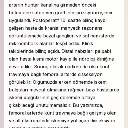
arterin hunter kanalına girmeden önceki
bölümüne safen ven greft interpozisyonu işlemi
uygulandı. Postoperatif 10. saatte bilinç kaybı
gelişen hasta da kranial manyetik rezonans
görüntülemede bazal ganglion ve sol hemisferde
mikroembolik alanlar tespit edildi. Klinik
takiplerinde bilinç açıldı. Distal nabızları palpabl
olan hasta kısmi motor kayıp ile nöroloji kliniğine
devir edildi. Sonuç olarak nadiren de olsa künt
travmaya bağlı femoral arterde disseksiyon
görülebilir. Olgumuzda erken dönemde iskemi
bulguları mevcut olmasına rağmen bazı hastalarda
iskemi bulgularının geç dönemde ortaya
çıkabileceği unutulmamalıdır. Bu yazımızda,
femoral arterde künt travmaya bağlı gelişmiş olan
ve alt ekstremitede iskemiye yol açan disseksiyon