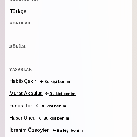
Türkçe
KONULAR
-
BÖLÜM
-
YAZARLAR
Habib Çakır
Bu kişi benim
Murat Akbulut
Bu kişi benim
Funda Tor
Bu kişi benim
Hasar Uncu
Bu kişi benim
İbrahim Özsöyler
Bu kişi benim