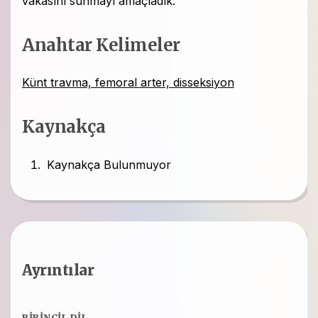
vakasını sunmayı amaçladık.
Anahtar Kelimeler
Künt travma, femoral arter, disseksiyon
Kaynakça
Kaynakça Bulunmuyor
Ayrıntılar
BIRINCIL DIL