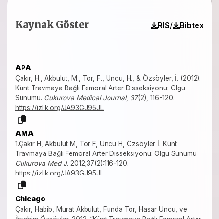
Kaynak Göster
/
RIS
Bibtex
APA
Çakır, H., Akbulut, M., Tor, F., Uncu, H., & Özsöyler, İ. (2012).
Künt Travmaya Bağlı Femoral Arter Disseksiyonu: Olgu
Sunumu.
Cukurova Medical Journal
,
37
(2), 116-120.
https://izlik.org/JA93GJ95JL
AMA
1.Çakır H, Akbulut M, Tor F, Uncu H, Özsöyler İ. Künt
Travmaya Bağlı Femoral Arter Disseksiyonu: Olgu Sunumu.
Cukurova Med J
. 2012;37(2):116-120.
https://izlik.org/JA93GJ95JL
Chicago
Çakır, Habib, Murat Akbulut, Funda Tor, Hasar Uncu, ve