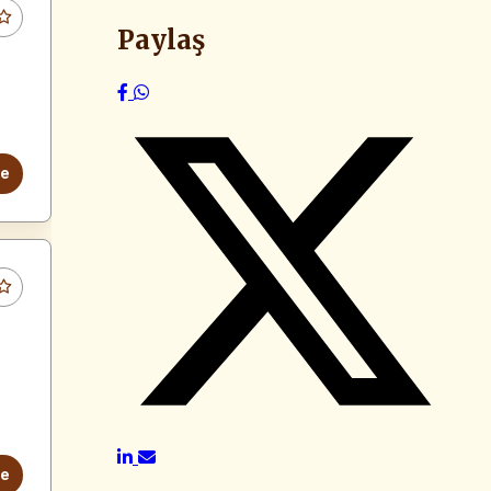
Paylaş
le
le