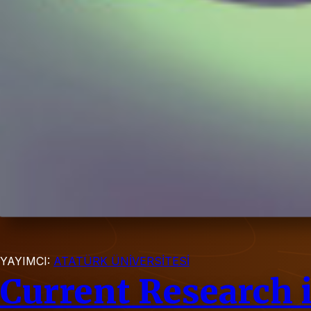
YAYIMCI:
ATATÜRK ÜNİVERSİTESİ
Current Research 