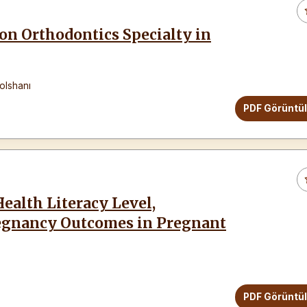
 on Orthodontics Specialty in
lshanı
PDF Görüntü
ealth Literacy Level,
regnancy Outcomes in Pregnant
PDF Görüntü