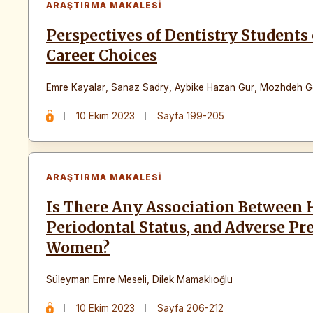
ARAŞTIRMA MAKALESI
Perspectives of Dentistry Students
Career Choices
Emre Kayalar
,
Sanaz Sadry
,
Aybike Hazan Gur
,
Mozhdeh Go
10 Ekim 2023
Sayfa 199-205
ARAŞTIRMA MAKALESI
Is There Any Association Between H
Periodontal Status, and Adverse P
Women?
Süleyman Emre Meseli
,
Dilek Mamaklıoğlu
10 Ekim 2023
Sayfa 206-212