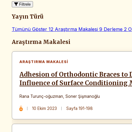
Filtrele
Yayın Türü
Tümünü Göster
12
Araştırma Makalesi
9
Derleme
2
O
Makaleler
Araştırma Makalesi
ARAŞTIRMA MAKALESI
Adhesion of Orthodontic Braces to D
Influence of Surface Conditioning
Rana Turunç-oğuzman
,
Soner Şişmanoğlu
10 Ekim 2023
Sayfa 191-198