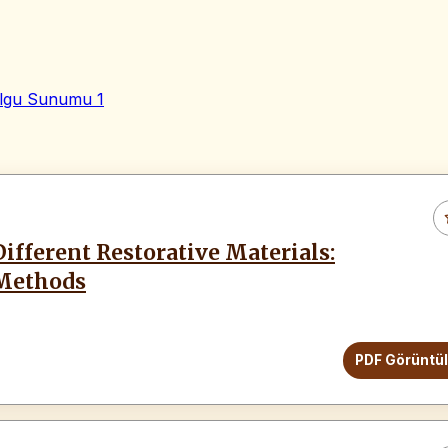
lgu Sunumu
1
ifferent Restorative Materials:
 Methods
PDF Görüntü