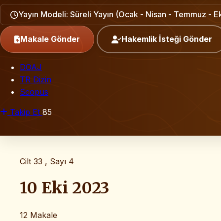
Yayın Modeli: Süreli Yayın (Ocak - Nisan - Temmuz - E
Makale Gönder
Hakemlik İsteği Gönder
DOAJ
TR Dizin
Scopus
Takip Et
85
Cilt 33 , Sayı 4
10 Eki 2023
12 Makale