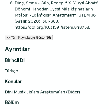
Dinç, Sema - Gün, Recep. “IX. Yüzyıl Abbâsî
Dönemi Hanedan Üyesi Mûsikîşinasların
Kitâbü’l-Egânî’deki Anlatımları”. İSTEM 36
(Aralık 2020), 361-388.
https://doi.org/10.31591/istem.848758
.
Tüm Kaynakçayı Göster(36)
Ayrıntılar
Birincil Dil
Türkçe
Konular
Dini Musiki, İslam Araştırmaları (Diğer)
Bölüm