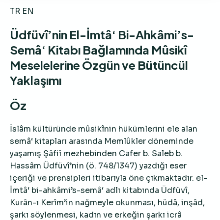
TR
EN
Üdfüvî’nin El-İmtâ‘ Bi-Ahkâmi’s-
Semâ‘ Kitabı Bağlamında Mûsikî
Meselelerine Özgün ve Bütüncül
Yaklaşımı
Öz
İslâm kültüründe mûsikînin hükümlerini ele alan
semâ‘ kitapları arasında Memlûkler döneminde
yaşamış Şâfiî mezhebinden Cafer b. Saleb b.
Hassâm Üdfüvî’nin (ö. 748/1347) yazdığı eser
içeriği ve prensipleri itibarıyla öne çıkmaktadır. el-
İmtâ‘ bi-ahkâmi’s-semâ‘ adlı kitabında Üdfüvî,
Kurân-ı Kerîm’in nağmeyle okunması, hüdâ, inşâd,
şarkı söylenmesi, kadın ve erkeğin şarkı icrâ