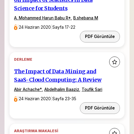
Science for Students
A. Mohammed Harun Babu R*
,
B.shebana M
|
24 Haziran 2020
|
Sayfa 17-22
PDF Görüntüle
DERLEME
The Impact of Data Mining and
SaaS-Cloud Computing: A Review
Abir Achache*
,
Abdelhalim Baaziz
,
Toufik Sari
|
24 Haziran 2020
|
Sayfa 23-35
PDF Görüntüle
ARAŞTIRMA MAKALESI