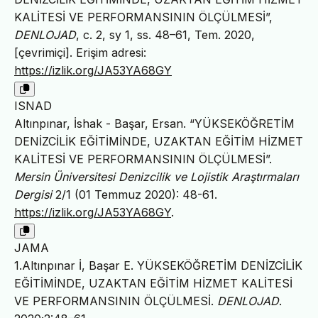
KALİTESİ VE PERFORMANSININ ÖLÇÜLMESİ”,
DENLOJAD
, c. 2, sy 1, ss. 48–61, Tem. 2020,
[çevrimiçi]. Erişim adresi:
https://izlik.org/JA53YA68GY
ISNAD
Altınpınar, İshak - Başar, Ersan. “YÜKSEKÖĞRETİM
DENİZCİLİK EĞİTİMİNDE, UZAKTAN EĞİTİM HİZMET
KALİTESİ VE PERFORMANSININ ÖLÇÜLMESİ”.
Mersin Üniversitesi Denizcilik ve Lojistik Araştırmaları
Dergisi
2/1 (01 Temmuz 2020): 48-61.
https://izlik.org/JA53YA68GY
.
JAMA
1.Altınpınar İ, Başar E. YÜKSEKÖĞRETİM DENİZCİLİK
EĞİTİMİNDE, UZAKTAN EĞİTİM HİZMET KALİTESİ
VE PERFORMANSININ ÖLÇÜLMESİ.
DENLOJAD
.