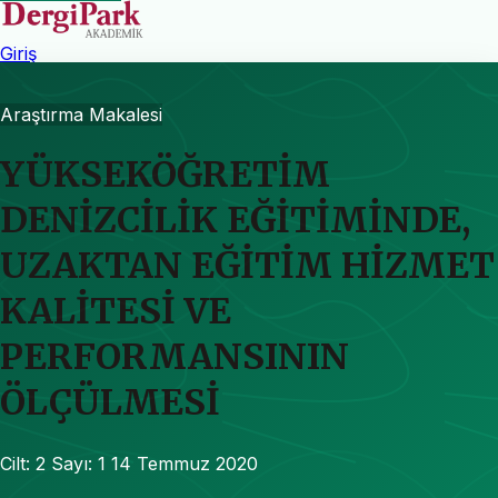
Giriş
Araştırma Makalesi
YÜKSEKÖĞRETİM
DENİZCİLİK EĞİTİMİNDE,
UZAKTAN EĞİTİM HİZMET
KALİTESİ VE
PERFORMANSININ
ÖLÇÜLMESİ
Cilt: 2
Sayı: 1
14 Temmuz 2020