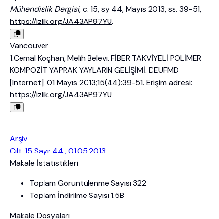
Mühendislik Dergisi
, c. 15, sy 44, Mayıs 2013, ss. 39-51,
https://izlik.org/JA43AP97YU
.
Vancouver
1.Cemal Koçhan, Melih Belevi. FİBER TAKVİYELİ POLİMER
KOMPOZİT YAPRAK YAYLARIN GELİŞİMİ. DEUFMD
[Internet]. 01 Mayıs 2013;15(44):39-51. Erişim adresi:
https://izlik.org/JA43AP97YU
Arşiv
Cilt: 15 Sayı: 44 , 01.05.2013
Makale İstatistikleri
Toplam Görüntülenme Sayısı
322
Toplam İndirilme Sayısı
1.5B
Makale Dosyaları