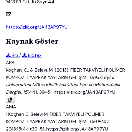
Yıl 2013 Cilt: 15 Sayı: 44
IZ
https://izlik.org/JA43AP97YU
Kaynak Göster
RIS
/
Bibtex
APA
Koçhan, C., & Belevi, M. (2013). FİBER TAKVİYELİ POLİMER
KOMPOZİT YAPRAK YAYLARIN GELİŞİMİ.
Dokuz Eylül
Üniversitesi Mühendislik Fakültesi Fen ve Mühendislik
Dergisi
,
15
(44), 39-51.
https://izlik.org/JA43AP97YU
AMA
1.Koçhan C, Belevi M. FİBER TAKVİYELİ POLİMER
KOMPOZİT YAPRAK YAYLARIN GELİŞİMİ.
DEUFMD
.
2013;15(44):39-51.
https://izlik.org/JA43AP97YU