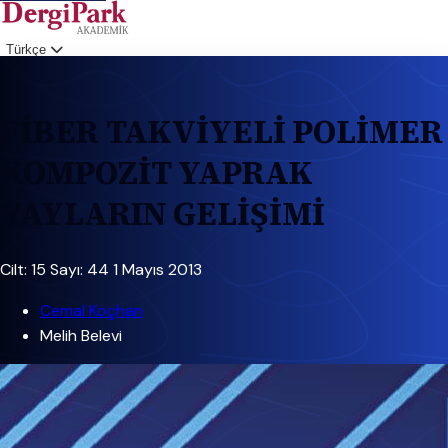
Türkçe
Giriş
FİBER TAKVİYELİ POLİMER
KOMPOZİT YAPRAK
YAYLARIN GELİŞİMİ
Cilt: 15
Sayı: 44
1 Mayıs 2013
Cemal Koçhan
Melih Belevi