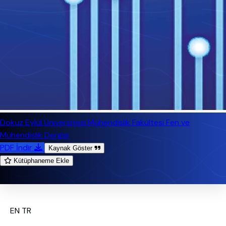
Dokuz Eylül Üniversitesi Mühendislik Fakültesi Fen ve
Mühendislik Dergisi
PDF İndir
Kaynak Göster
Kütüphaneme Ekle
EN
TR