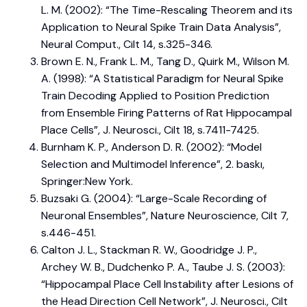
L. M. (2002): “The Time-Rescaling Theorem and its
Application to Neural Spike Train Data Analysis”,
Neural Comput., Cilt 14, s.325-346.
Brown E. N., Frank L. M., Tang D., Quirk M., Wilson M.
A. (1998): “A Statistical Paradigm for Neural Spike
Train Decoding Applied to Position Prediction
from Ensemble Firing Patterns of Rat Hippocampal
Place Cells”, J. Neurosci., Cilt 18, s.7411-7425.
Burnham K. P., Anderson D. R. (2002): “Model
Selection and Multimodel Inference”, 2. baskı,
Springer:New York.
Buzsaki G. (2004): “Large-Scale Recording of
Neuronal Ensembles”, Nature Neuroscience, Cilt 7,
s.446-451.
Calton J. L., Stackman R. W., Goodridge J. P.,
Archey W. B., Dudchenko P. A., Taube J. S. (2003):
“Hippocampal Place Cell Instability after Lesions of
the Head Direction Cell Network”, J. Neurosci., Cilt