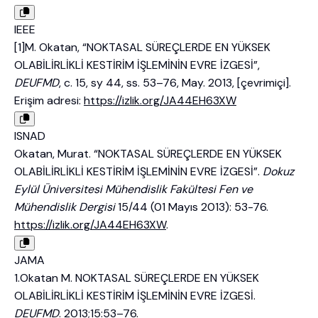
IEEE
[1]M. Okatan, “NOKTASAL SÜREÇLERDE EN YÜKSEK
OLABİLİRLİKLİ KESTİRİM İŞLEMİNİN EVRE İZGESİ”,
DEUFMD
, c. 15, sy 44, ss. 53–76, May. 2013, [çevrimiçi].
Erişim adresi:
https://izlik.org/JA44EH63XW
ISNAD
Okatan, Murat. “NOKTASAL SÜREÇLERDE EN YÜKSEK
OLABİLİRLİKLİ KESTİRİM İŞLEMİNİN EVRE İZGESİ”.
Dokuz
Eylül Üniversitesi Mühendislik Fakültesi Fen ve
Mühendislik Dergisi
15/44 (01 Mayıs 2013): 53-76.
https://izlik.org/JA44EH63XW
.
JAMA
1.Okatan M. NOKTASAL SÜREÇLERDE EN YÜKSEK
OLABİLİRLİKLİ KESTİRİM İŞLEMİNİN EVRE İZGESİ.
DEUFMD
. 2013;15:53–76.