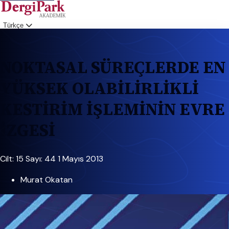
Türkçe
Giriş
NOKTASAL SÜREÇLERDE EN
YÜKSEK OLABİLİRLİKLİ
KESTİRİM İŞLEMİNİN EVRE
İZGESİ
Cilt: 15
Sayı: 44
1 Mayıs 2013
Murat Okatan