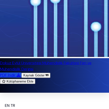
Dokuz Eylül Üniversitesi Mühendislik Fakültesi Fen ve
Mühendislik Dergisi
PDF İndir
Kaynak Göster
Kütüphaneme Ekle
EN
TR