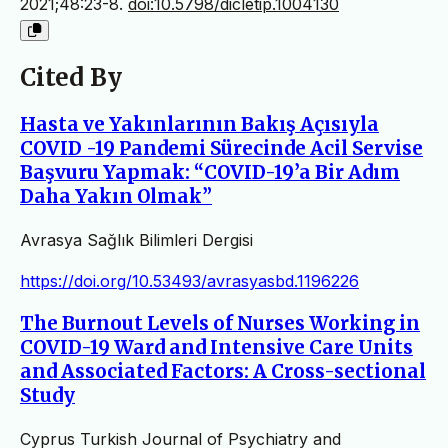
2021;48:23-8.
doi:10.5798/dicletip.1004130
Cited By
Hasta ve Yakınlarının Bakış Açısıyla
COVID -19 Pandemi Sürecinde Acil Servise
Başvuru Yapmak: “COVID-19’a Bir Adım
Daha Yakın Olmak”
Avrasya Sağlık Bilimleri Dergisi
https://doi.org/10.53493/avrasyasbd.1196226
The Burnout Levels of Nurses Working in
COVID-19 Ward and Intensive Care Units
and Associated Factors: A Cross-sectional
Study
Cyprus Turkish Journal of Psychiatry and