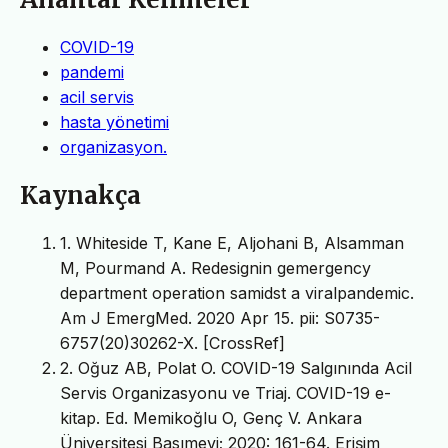
COVID-19
pandemi
acil servis
hasta yönetimi
organizasyon.
Kaynakça
1. Whiteside T, Kane E, Aljohani B, Alsamman
M, Pourmand A. Redesignin gemergency
department operation samidst a viralpandemic.
Am J EmergMed. 2020 Apr 15. pii: S0735-
6757(20)30262-X. [CrossRef]
2. Oğuz AB, Polat O. COVID-19 Salgınında Acil
Servis Organizasyonu ve Triaj. COVID-19 e-
kitap. Ed. Memikoğlu O, Genç V. Ankara
Üniversitesi Basımevi; 2020: 161-64. Erişim