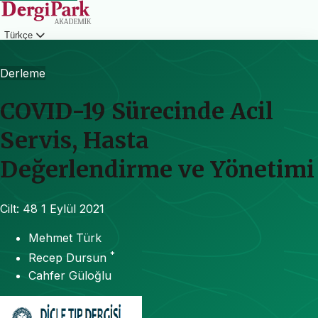
Türkçe
Giriş
Derleme
COVID-19 Sürecinde Acil
Servis, Hasta
Değerlendirme ve Yönetimi
Cilt: 48
1 Eylül 2021
Mehmet Türk
*
Recep Dursun
Cahfer Güloğlu