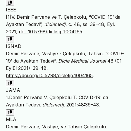
IEEE
[1]V. Demir Pervane ve T. Çelepkolu, “COVID-19’ da
Ayaktan Tedavi”,
diclemedj
, c. 48, ss. 39–48, Eyl.
2021,
doi: 10.5798/dicletip.1004165
.
ISNAD
Demir Pervane, Vasfiye - Çelepkolu, Tahsin. “COVID-
19’ da Ayaktan Tedavi”.
Dicle Medical Journal
48 (01
Eylül 2021): 39-48.
https://doi.org/10.5798/dicletip.1004165
.
JAMA
1.Demir Pervane V, Çelepkolu T. COVID-19’ da
Ayaktan Tedavi.
diclemedj
. 2021;48:39–48.
MLA
Demir Pervane, Vasfiye, ve Tahsin Çelepkolu.