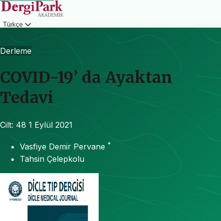
Türkçe
Giriş
Derleme
COVID-19’ da Ayaktan
Tedavi
Cilt: 48
1 Eylül 2021
*
Vasfiye Demir Pervane
Tahsin Çelepkolu