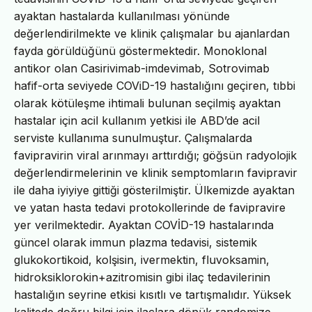
ayaktan hastalarda kullanılması yönünde
değerlendirilmekte ve klinik çalışmalar bu ajanlardan
fayda görüldüğünü göstermektedir. Monoklonal
antikor olan Casirivimab-imdevimab, Sotrovimab
hafif-orta seviyede COViD-19 hastalığını geçiren, tıbbi
olarak kötüleşme ihtimali bulunan seçilmiş ayaktan
hastalar için acil kullanım yetkisi ile ABD’de acil
serviste kullanıma sunulmuştur. Çalışmalarda
favipravirin viral arınmayı arttırdığı; göğsün radyolojik
değerlendirmelerinin ve klinik semptomların favipravir
ile daha iyiyiye gittiği gösterilmiştir. Ülkemizde ayaktan
ve yatan hasta tedavi protokollerinde de favipravire
yer verilmektedir. Ayaktan COVİD-19 hastalarında
güncel olarak immun plazma tedavisi, sistemik
glukokortikoid, kolşisin, ivermektin, fluvoksamin,
hidroksiklorokin+azitromisin gibi ilaç tedavilerinin
hastalığın seyrine etkisi kısıtlı ve tartışmalıdır. Yüksek
kalitede doğru bilgi için ilaçlara dönük randomize