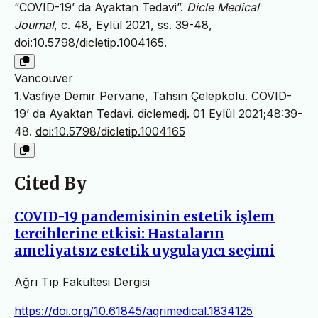
“COVID-19’ da Ayaktan Tedavi”.
Dicle Medical
Journal
, c. 48, Eylül 2021, ss. 39-48,
doi:10.5798/dicletip.1004165
.
Vancouver
1.Vasfiye Demir Pervane, Tahsin Çelepkolu. COVID-
19’ da Ayaktan Tedavi. diclemedj. 01 Eylül 2021;48:39-
48.
doi:10.5798/dicletip.1004165
Cited By
COVID-19 pandemisinin estetik işlem
tercihlerine etkisi: Hastaların
ameliyatsız estetik uygulayıcı seçimi
Ağrı Tıp Fakültesi Dergisi
https://doi.org/10.61845/agrimedical.1834125