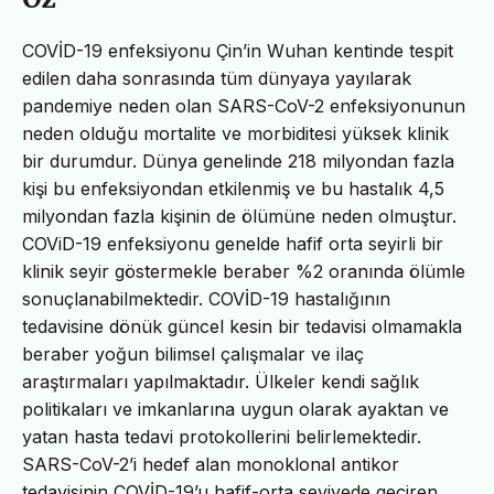
COVİD-19 enfeksiyonu Çin’in Wuhan kentinde tespit
edilen daha sonrasında tüm dünyaya yayılarak
pandemiye neden olan SARS-CoV-2 enfeksiyonunun
neden olduğu mortalite ve morbiditesi yüksek klinik
bir durumdur. Dünya genelinde 218 milyondan fazla
kişi bu enfeksiyondan etkilenmiş ve bu hastalık 4,5
milyondan fazla kişinin de ölümüne neden olmuştur.
COViD-19 enfeksiyonu genelde hafif orta seyirli bir
klinik seyir göstermekle beraber %2 oranında ölümle
sonuçlanabilmektedir. COVİD-19 hastalığının
tedavisine dönük güncel kesin bir tedavisi olmamakla
beraber yoğun bilimsel çalışmalar ve ilaç
araştırmaları yapılmaktadır. Ülkeler kendi sağlık
politikaları ve imkanlarına uygun olarak ayaktan ve
yatan hasta tedavi protokollerini belirlemektedir.
SARS-CoV-2’i hedef alan monoklonal antikor
tedavisinin COVİD-19’u hafif-orta seviyede geçiren