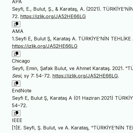
APA
Seyfi, E., Bulut, Ş., & Karataş, A. (2021). TÜRKİY
72.
https://izlik.org/JA52HE66LG
AMA
1.Seyfi E, Bulut Ş, Karataş A. TÜRKİYE’NİN TEHLİ
https://izlik.org/JA52HE66LG
Chicago
Seyfi, Emin, Şafak Bulut, ve Ahmet Karataş. 2021
Sesi
, sy 7: 54-72.
https://izlik.org/JA52HE66LG
.
EndNote
Seyfi E, Bulut Ş, Karataş A (01 Haziran 2021) TÜ
54–72.
IEEE
[1]E. Seyfi, Ş. Bulut, ve A. Karataş, “TÜRKİYE’Nİ