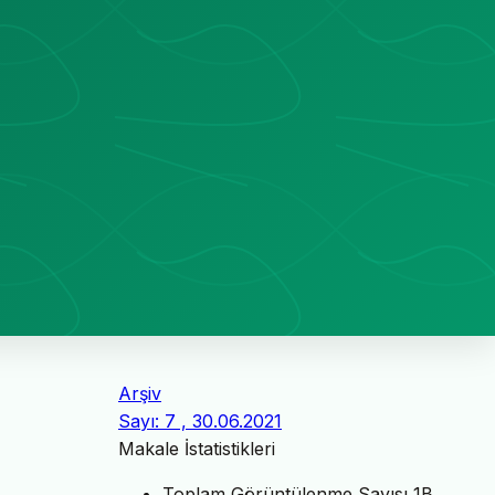
Arşiv
Sayı: 7 , 30.06.2021
Makale İstatistikleri
Toplam Görüntülenme Sayısı
1B