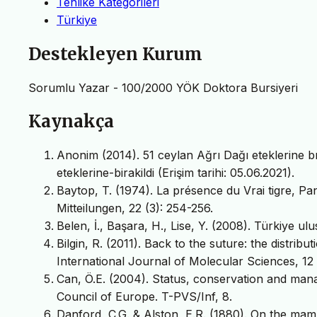
Tehlike Kategorileri
Türkiye
Destekleyen Kurum
Sorumlu Yazar - 100/2000 YÖK Doktora Bursiyeri
Kaynakça
Anonim (2014). 51 ceylan Ağrı Dağı eteklerine bır
eteklerine-birakildi (Erişim tarihi: 05.06.2021).
Baytop, T. (1974). La présence du Vrai tigre, Pa
Mitteilungen, 22 (3): 254-256.
Belen, İ., Başara, H., Lise, Y. (2008). Türkiye ul
Bilgin, R. (2011). Back to the suture: the distribu
International Journal of Molecular Sciences, 12
Can, Ö.E. (2004). Status, conservation and man
Council of Europe. T-PVS/Inf, 8.
Danford, C.G. & Alston, E.R. (1880). On the mam