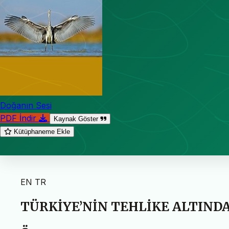
Doğanın Sesi
PDF İndir
Kaynak Göster
Kütüphaneme Ekle
EN
TR
TÜRKİYE’NİN TEHLİKE ALTIND