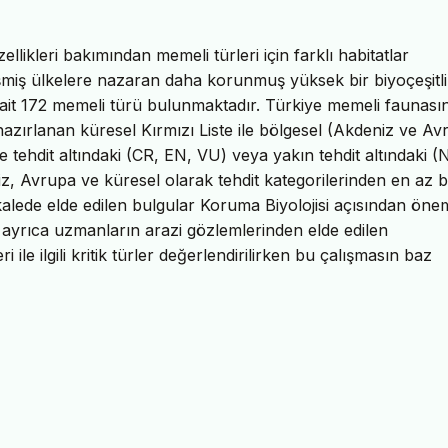
ikleri bakımından memeli türleri için farklı habitatlar
şmiş ülkelere nazaran daha korunmuş yüksek bir biyoçeşitlil
 ait 172 memeli türü bulunmaktadır. Türkiye memeli faunası
azırlanan küresel Kırmızı Liste ile bölgesel (Akdeniz ve Av
e tehdit altındaki (CR, EN, VU) veya yakın tehdit altındaki (
iz, Avrupa ve küresel olarak tehdit kategorilerinden en az b
kalede elde edilen bulgular Koruma Biyolojisi açısından önem
il ayrıca uzmanların arazi gözlemlerinden elde edilen
 ile ilgili kritik türler değerlendirilirken bu çalışmasın baz