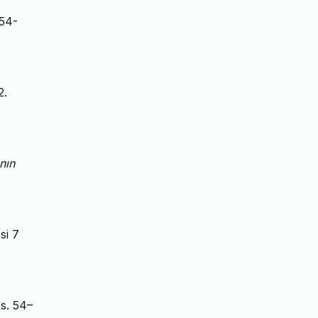
 54-
2.
nın
si 7
ss. 54–