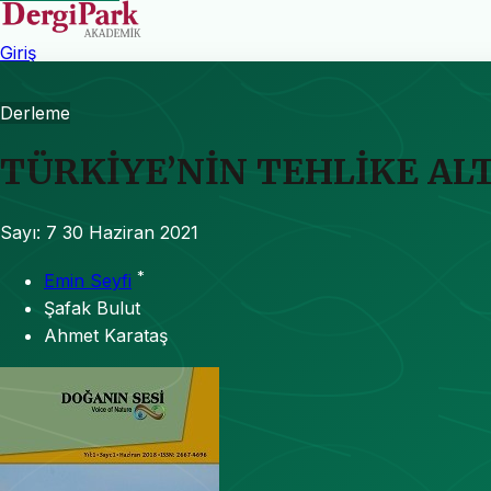
Giriş
Derleme
TÜRKİYE’NİN TEHLİKE AL
Sayı: 7
30 Haziran 2021
*
Emin Seyfi
Şafak Bulut
Ahmet Karataş