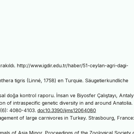
akıldı. http://www.igdir.edu.tr/haber/51-ceylan-agri-dagi-
nthera tigris (Linné, 1758) en Turquie. Säugetierkundliche
usal doğa kontrol raporu. İnsan ve Biyosfer Çalıştayı, Antaly
tion of intraspecific genetic diversity in and around Anatolia.
 (6): 4080-4103.
doi:10.3390/ijms12064080
agement of large carnivores in Turkey. Strasbourg, France
mals of Asia Minor. Proceedings of the Zoological Society 