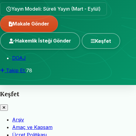
Yayın Modeli: Süreli Yayın (Mart - Eylül)
Makale Gönder
Hakemlik İsteği Gönder
Keşfet
DOAJ
Takip Et
78
Keşfet
Arşiv
Amaç ve Kapsam
Ücret Politikası