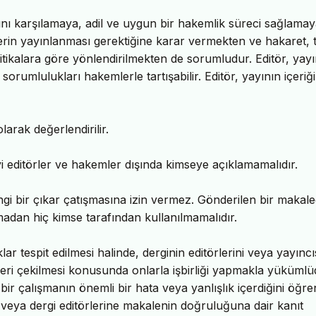
rını karşılamaya, adil ve uygun bir hakemlik süreci sağlama
lerin yayınlanması gerektiğine karar vermekten ve hakaret, t
i politikalara göre yönlendirilmekten de sorumludur. Editör, yay
 sorumlulukları hakemlerle tartışabilir. Editör, yayının içeri
arak değerlendirilir.
giyi editörler ve hakemler dışında kimseye açıklamamalıdır.
ngi bir çıkar çatışmasına izin vermez. Gönderilen bir makale
madan hiç kimse tarafından kullanılmamalıdır.
r tespit edilmesi halinde, derginin editörlerini veya yayıncı
geri çekilmesi konusunda onlarla işbirliği yapmakla yükümlü
ir çalışmanın önemli bir hata veya yanlışlık içerdiğini öğre
 veya dergi editörlerine makalenin doğruluğuna dair kanıt