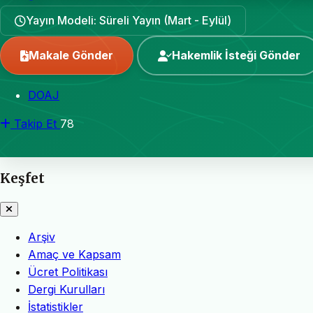
Yayın Modeli: Süreli Yayın (Mart - Eylül)
Makale Gönder
Hakemlik İsteği Gönder
DOAJ
Takip Et
78
Keşfet
Arşiv
Amaç ve Kapsam
Ücret Politikası
Dergi Kurulları
İstatistikler