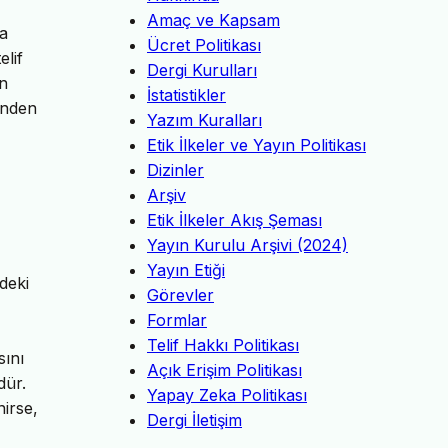
Amaç ve Kapsam
ya
Ücret Politikası
elif
Dergi Kurulları
ın
İstatistikler
ğinden
Yazım Kuralları
Etik İlkeler ve Yayın Politikası
Dizinler
Arşiv
Etik İlkeler Akış Şeması
Yayın Kurulu Arşivi (2024)
Yayın Etiği
deki
Görevler
Formlar
Telif Hakkı Politikası
sını
Açık Erişim Politikası
dür.
Yapay Zeka Politikası
nirse,
Dergi İletişim