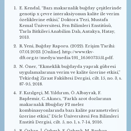
E. Kendal, “Bazı makarnalik buğday çeşitlerinde
genotip x çevre interaksiyonun kalite ile verim
özeliklerine etkisi,” Doktora Tezi, Mustafa
Kemal Üniversitesi, Fen Bilimleri Enstitüsü,
Tarla Bitkileri Anabilim Dalı, Antakya, Hatay,
2013.
R. Yeni, Buğday Raporu. (2022). Erişim Tarihi:
07.01.2023. [Online]. http://www.tkv-
dft.org.tr/medya/media/191_1656073551.pdf.
N. Öner, “Ekmeklik buğdayda yaprak gübresi
uygulamalarının verim ve kalite üzerine etkisi,”
Tekirdağ Ziraat Fakültesi Dergisi, cilt. 15, no. 3, s.
87-95, 2018.
F. Kızılgeçi, M. Yıldırım, Ö. Albayrak, F.
Başdemir, C. Akıncı, “Farklı azot dozlarının
makarnalık Bbuğday F2 melez
kombinasyonlarında bazı kalite parametreleri
üzerine etkisi,” Dicle Üniversitesi Fen Bilimleri
Enstitü Dergisi, cilt. 5, no. 1, s. 7-14, 2016.
R. Özkan, İ. Özberk, F. Özberk, M. Bayhan,