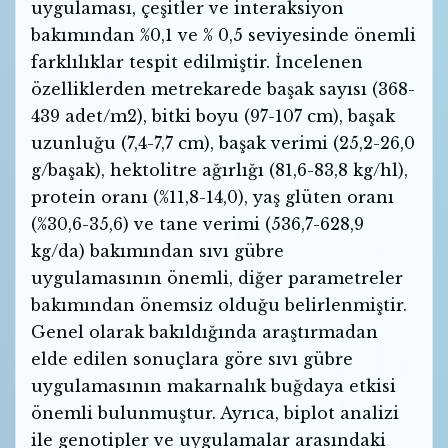
uygulaması, çeşitler ve interaksiyon
bakımından %0,1 ve % 0,5 seviyesinde önemli
farklılıklar tespit edilmiştir. İncelenen
özelliklerden metrekarede başak sayısı (368-
439 adet/m2), bitki boyu (97-107 cm), başak
uzunluğu (7,4-7,7 cm), başak verimi (25,2-26,0
g/başak), hektolitre ağırlığı (81,6-83,8 kg/hl),
protein oranı (%11,8-14,0), yaş glüten oranı
(%30,6-35,6) ve tane verimi (536,7-628,9
kg/da) bakımından sıvı gübre
uygulamasının önemli, diğer parametreler
bakımından önemsiz olduğu belirlenmiştir.
Genel olarak bakıldığında araştırmadan
elde edilen sonuçlara göre sıvı gübre
uygulamasının makarnalık buğdaya etkisi
önemli bulunmuştur. Ayrıca, biplot analizi
ile genotipler ve uygulamalar arasındaki