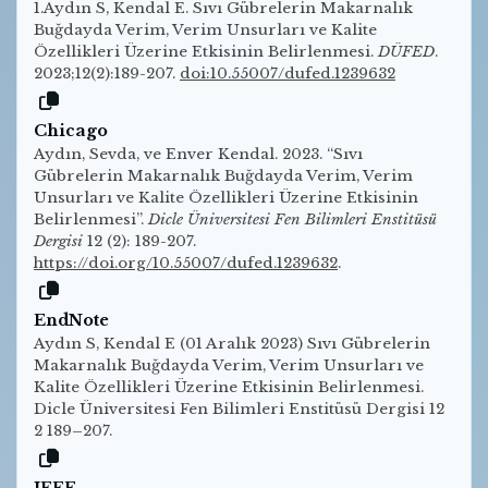
1.Aydın S, Kendal E. Sıvı Gübrelerin Makarnalık
Buğdayda Verim, Verim Unsurları ve Kalite
Özellikleri Üzerine Etkisinin Belirlenmesi.
DÜFED
.
2023;12(2):189-207.
doi:10.55007/dufed.1239632
Chicago
Aydın, Sevda, ve Enver Kendal. 2023. “Sıvı
Gübrelerin Makarnalık Buğdayda Verim, Verim
Unsurları ve Kalite Özellikleri Üzerine Etkisinin
Belirlenmesi”.
Dicle Üniversitesi Fen Bilimleri Enstitüsü
Dergisi
12 (2): 189-207.
https://doi.org/10.55007/dufed.1239632
.
EndNote
Aydın S, Kendal E (01 Aralık 2023) Sıvı Gübrelerin
Makarnalık Buğdayda Verim, Verim Unsurları ve
Kalite Özellikleri Üzerine Etkisinin Belirlenmesi.
Dicle Üniversitesi Fen Bilimleri Enstitüsü Dergisi 12
2 189–207.
IEEE