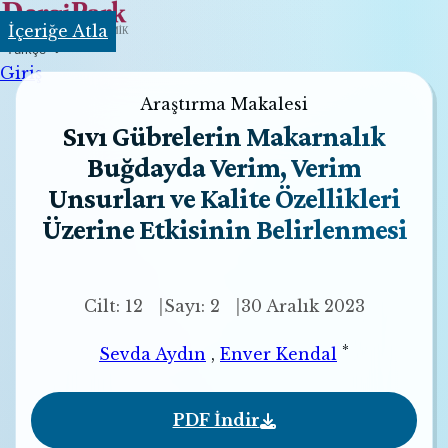
İçeriğe Atla
Türkçe
Giriş
Araştırma Makalesi
Sıvı Gübrelerin Makarnalık
Buğdayda Verim, Verim
Unsurları ve Kalite Özellikleri
Üzerine Etkisinin Belirlenmesi
Cilt: 12
Sayı: 2
30 Aralık 2023
*
Sevda Aydın
,
Enver Kendal
PDF İndir