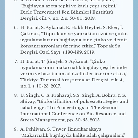
“Buğdayda azota tepki ve karlı çeşit seçimi,”
Dicle Üniversitesi Fen Bilimleri Enstitüsü
Dergisi, cilt. 7, no. 2, s. 50-60, 2018.
H. Barut, S. Aykanat, E. Haklı Heybet, S. Eker, İ.
Çakmak, “Topraktan ve yapraktan azot ve çinko
uygulamalarının buğdayda tane çinko ve demir
konsantrasyonları üzerine etkisi,” Toprak Su
Dergisi, Özel Sayı, s.130-139, 2019.
H. Barut, T. Şimşek, S. Aykanat, “Çinko
uygulamasının makarnalık buğday çeşitlerinde
verim ve bazı tarımsal özellikler üzerine etkisi,”
Türkiye Tarımsal Araştırmalar Dergisi, cilt. 4,
no. 1, s. 10-23, 2017.
U. Singh, C. S. Praharaj, S.S. Singh, A. Bohra, Y. S.
Shivay, “Biofortificition of pulses: Strategies and
cahallenges,” In Proceedings of The Second
International Conference on Bio-Resource and
Stress Management, pp. 50-55, 2015.
A. Pehlivan, S. Ünver İkincikarakaya,
“Makarnalık buğdayda kalite ıslah çalışmaları,”