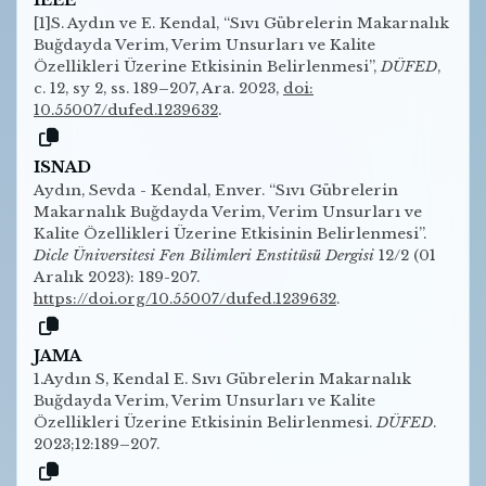
[1]S. Aydın ve E. Kendal, “Sıvı Gübrelerin Makarnalık
Buğdayda Verim, Verim Unsurları ve Kalite
Özellikleri Üzerine Etkisinin Belirlenmesi”,
DÜFED
,
c. 12, sy 2, ss. 189–207, Ara. 2023,
doi:
10.55007/dufed.1239632
.
ISNAD
Aydın, Sevda - Kendal, Enver. “Sıvı Gübrelerin
Makarnalık Buğdayda Verim, Verim Unsurları ve
Kalite Özellikleri Üzerine Etkisinin Belirlenmesi”.
Dicle Üniversitesi Fen Bilimleri Enstitüsü Dergisi
12/2 (01
Aralık 2023): 189-207.
https://doi.org/10.55007/dufed.1239632
.
JAMA
1.Aydın S, Kendal E. Sıvı Gübrelerin Makarnalık
Buğdayda Verim, Verim Unsurları ve Kalite
Özellikleri Üzerine Etkisinin Belirlenmesi.
DÜFED
.
2023;12:189–207.