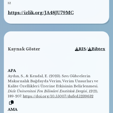
IZ
https://izlik.org/JA48JU79MC
Kaynak Göster
/
RIS
Bibtex
APA
Aydın, S., & Kendal, E. (2023). Sıvı Gübrelerin
Makarnalık Buğdayda Verim, Verim Unsurları ve
Kalite Özellikleri Üzerine Etkisinin Belirlenmesi.
Dicle Üniversitesi Fen Bilimleri Enstitüsü Dergisi
,
12
(2),
189-207.
https://doi.org/10.55007/dufed.1239632
AMA