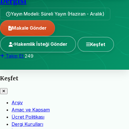
Dergisi
Yayın Modeli: Süreli Yayın (Haziran - Aralık)
Makale Gönder
Hakemlik İsteği Gönder
Keşfet
Takip Et
249
Keşfet
Arşiv
Amaç ve Kapsam
Ücret Politikası
Dergi Kurulları