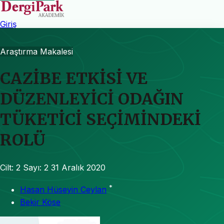
Giriş
Araştırma Makalesi
CAZİBE ETKİSİ VE
DÜZENLEYİCİ ODAĞIN
TÜKETİCİ SEÇİMİNDEKİ
ROLÜ
Cilt: 2
Sayı: 2
31 Aralık 2020
*
Hasan Hüseyin Ceylan
Bekir Köse