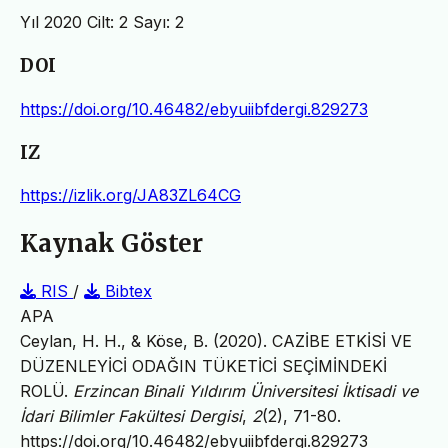
Yıl 2020 Cilt: 2 Sayı: 2
DOI
https://doi.org/10.46482/ebyuiibfdergi.829273
IZ
https://izlik.org/JA83ZL64CG
Kaynak Göster
RIS
/
Bibtex
APA
Ceylan, H. H., & Köse, B. (2020). CAZİBE ETKİSİ VE
DÜZENLEYİCİ ODAĞIN TÜKETİCİ SEÇİMİNDEKİ
ROLÜ.
Erzincan Binali Yıldırım Üniversitesi İktisadi ve
İdari Bilimler Fakültesi Dergisi
,
2
(2), 71-80.
https://doi.org/10.46482/ebyuiibfdergi.829273