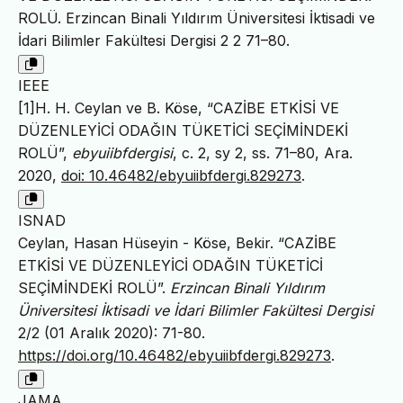
ROLÜ. Erzincan Binali Yıldırım Üniversitesi İktisadi ve
İdari Bilimler Fakültesi Dergisi 2 2 71–80.
IEEE
[1]H. H. Ceylan ve B. Köse, “CAZİBE ETKİSİ VE
DÜZENLEYİCİ ODAĞIN TÜKETİCİ SEÇİMİNDEKİ
ROLÜ”,
ebyuiibfdergisi
, c. 2, sy 2, ss. 71–80, Ara.
2020,
doi: 10.46482/ebyuiibfdergi.829273
.
ISNAD
Ceylan, Hasan Hüseyin - Köse, Bekir. “CAZİBE
ETKİSİ VE DÜZENLEYİCİ ODAĞIN TÜKETİCİ
SEÇİMİNDEKİ ROLÜ”.
Erzincan Binali Yıldırım
Üniversitesi İktisadi ve İdari Bilimler Fakültesi Dergisi
2/2 (01 Aralık 2020): 71-80.
https://doi.org/10.46482/ebyuiibfdergi.829273
.
JAMA