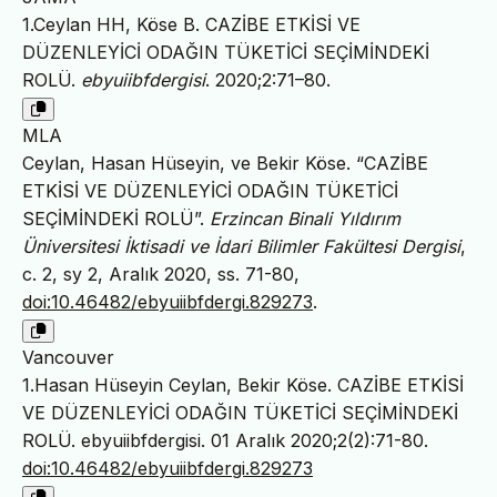
1.Ceylan HH, Köse B. CAZİBE ETKİSİ VE
DÜZENLEYİCİ ODAĞIN TÜKETİCİ SEÇİMİNDEKİ
ROLÜ.
ebyuiibfdergisi
. 2020;2:71–80.
MLA
Ceylan, Hasan Hüseyin, ve Bekir Köse. “CAZİBE
ETKİSİ VE DÜZENLEYİCİ ODAĞIN TÜKETİCİ
SEÇİMİNDEKİ ROLÜ”.
Erzincan Binali Yıldırım
Üniversitesi İktisadi ve İdari Bilimler Fakültesi Dergisi
,
c. 2, sy 2, Aralık 2020, ss. 71-80,
doi:10.46482/ebyuiibfdergi.829273
.
Vancouver
1.Hasan Hüseyin Ceylan, Bekir Köse. CAZİBE ETKİSİ
VE DÜZENLEYİCİ ODAĞIN TÜKETİCİ SEÇİMİNDEKİ
ROLÜ. ebyuiibfdergisi. 01 Aralık 2020;2(2):71-80.
doi:10.46482/ebyuiibfdergi.829273