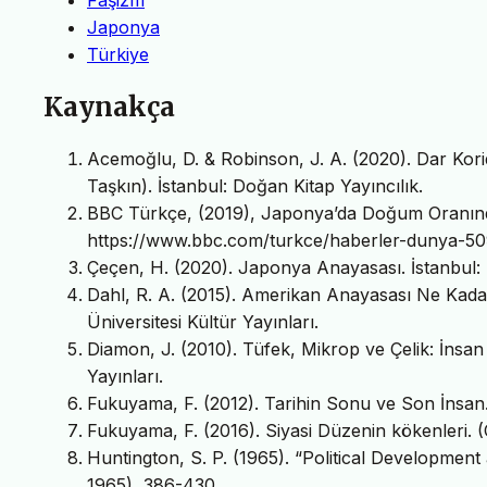
Japonya
Türkiye
Kaynakça
Acemoğlu, D. & Robinson, J. A. (2020). Dar Kori
Taşkın). İstanbul: Doğan Kitap Yayıncılık.
BBC Türkçe, (2019), Japonya’da Doğum Oranınd
https://www.bbc.com/turkce/haberler-dunya-5
Çeçen, H. (2020). Japonya Anayasası. İstanbul: L
Dahl, R. A. (2015). Amerikan Anayasası Ne Kad
Üniversitesi Kültür Yayınları.
Diamon, J. (2010). Tüfek, Mikrop ve Çelik: İnsan
Yayınları.
Fukuyama, F. (2012). Tarihin Sonu ve Son İnsan. (Ç
Fukuyama, F. (2016). Siyasi Düzenin kökenleri. (Çe
Huntington, S. P. (1965). “Political Development a
1965), 386-430.