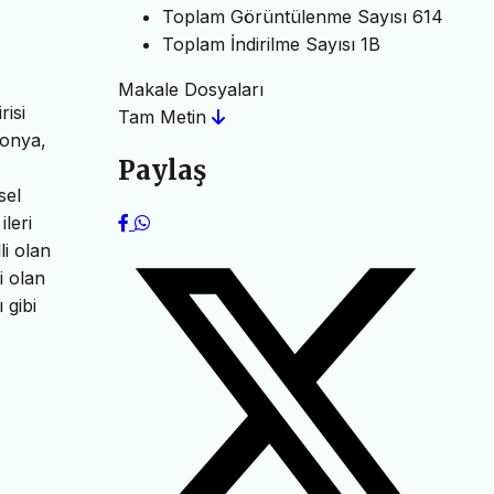
Toplam Görüntülenme Sayısı
614
Toplam İndirilme Sayısı
1B
Makale Dosyaları
risi
Tam Metin
ponya,
Paylaş
sel
leri
li olan
i olan
 gibi