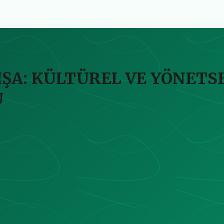
ŞA: KÜLTÜREL VE YÖNETSE
U