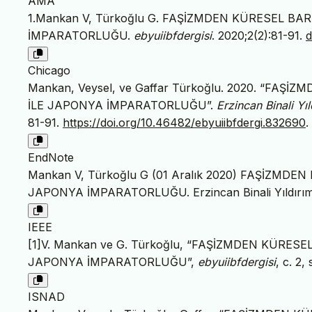
AMA
1.Mankan V, Türkoğlu G. FAŞİZMDEN KÜRESEL BA
İMPARATORLUĞU.
ebyuiibfdergisi
. 2020;2(2):81-91.
d
Chicago
Mankan, Veysel, ve Gaffar Türkoğlu. 2020. “FA
İLE JAPONYA İMPARATORLUĞU”.
Erzincan Binali Yıl
81-91.
https://doi.org/10.46482/ebyuiibfdergi.832690
.
EndNote
Mankan V, Türkoğlu G (01 Aralık 2020) FAŞİZMD
JAPONYA İMPARATORLUĞU. Erzincan Binali Yıldırım Ünive
IEEE
[1]V. Mankan ve G. Türkoğlu, “FAŞİZMDEN KÜRES
JAPONYA İMPARATORLUĞU”,
ebyuiibfdergisi
, c. 2,
ISNAD