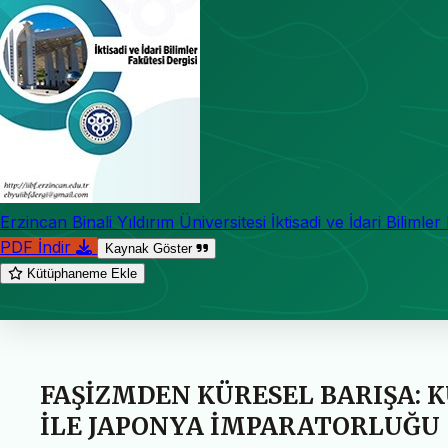
Erzincan Binali Yıldırım Üniversitesi İktisadi ve İdari Bilimler
PDF İndir
Kaynak Göster
Kütüphaneme Ekle
FAŞİZMDEN KÜRESEL BARIŞA: 
İLE JAPONYA İMPARATORLUĞU