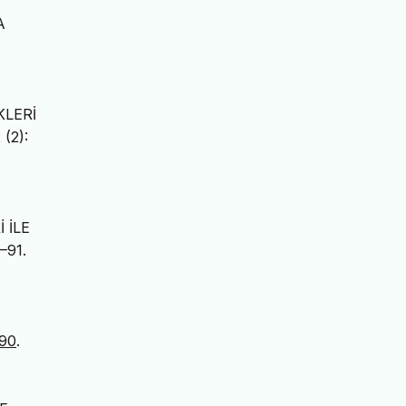
A
KLERİ
 (2):
 İLE
–91.
690
.