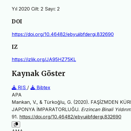
Yıl 2020 Cilt: 2 Sayı: 2
DOI
https://doi.org/10.46482/ebyuiibfdergi.832690
IZ
https://izlik.org/JA95HZ75KL
Kaynak Göster
RIS
/
Bibtex
APA
Mankan, V., & Türkoğlu, G. (2020). FAŞİZMDEN K
JAPONYA İMPARATORLUĞU.
Erzincan Binali Yıldırım
91.
https://doi.org/10.46482/ebyuiibfdergi.832690