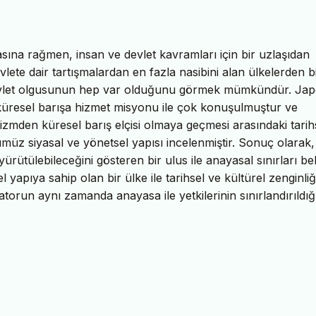
asına rağmen, insan ve devlet kavramları için bir uzlaşıdan
te dair tartışmalardan en fazla nasibini alan ülkelerden bi
 devlet olgusunun hep var olduğunu görmek mümkündür. Ja
e küresel barışa hizmet misyonu ile çok konuşulmuştur ve
mden küresel barış elçisi olmaya geçmesi arasındaki tarih
 siyasal ve yönetsel yapısı incelenmiştir. Sonuç olarak, i
 yürütülebileceğini gösteren bir ulus ile anayasal sınırları bel
apıya sahip olan bir ülke ile tarihsel ve kültürel zenginliğ
orun aynı zamanda anayasa ile yetkilerinin sınırlandırıldığı