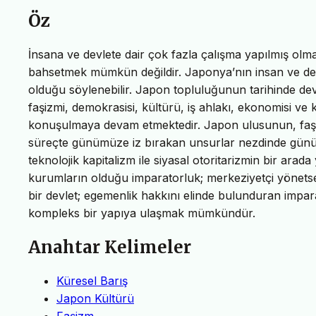
Öz
İnsana ve devlete dair çok fazla çalışma yapılmış olm
bahsetmek mümkün değildir. Japonya’nın insan ve devle
olduğu söylenebilir. Japon topluluğunun tarihinde
faşizmi, demokrasisi, kültürü, iş ahlakı, ekonomisi v
konuşulmaya devam etmektedir. Japon ulusunun, faşiz
süreçte günümüze iz bırakan unsurlar nezdinde günümüz
teknolojik kapitalizm ile siyasal otoritarizmin bir arada
kurumların olduğu imparatorluk; merkeziyetçi yönetsel y
bir devlet; egemenlik hakkını elinde bulunduran imparat
kompleks bir yapıya ulaşmak mümkündür.
Anahtar Kelimeler
Küresel Barış
Japon Kültürü
Faşizm