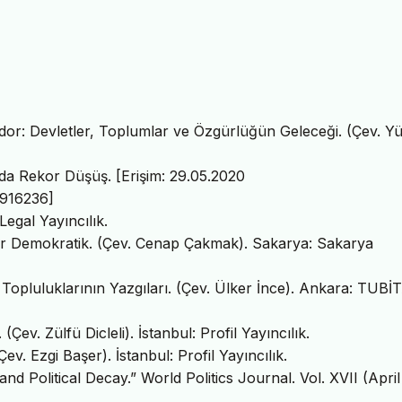
dor: Devletler, Toplumlar ve Özgürlüğün Geleceği. (Çev. Yü
a Rekor Düşüş. [Erişim: 29.05.2020
0916236]
egal Yayıncılık.
ar Demokratik. (Çev. Cenap Çakmak). Sakarya: Sakarya
 Topluluklarının Yazgıları. (Çev. Ülker İnce). Ankara: TUBİ
ev. Zülfü Dicleli). İstanbul: Profil Yayıncılık.
v. Ezgi Başer). İstanbul: Profil Yayıncılık.
nd Political Decay.” World Politics Journal. Vol. XVII (April