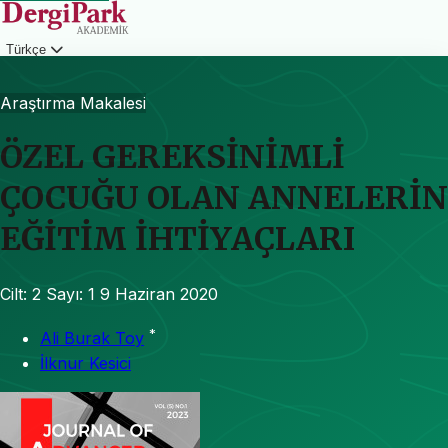
Türkçe
Giriş
Araştırma Makalesi
ÖZEL GEREKSİNİMLİ
ÇOCUĞU OLAN ANNELERİN
EĞİTİM İHTİYAÇLARI
Cilt: 2
Sayı: 1
9 Haziran 2020
*
Ali Burak Toy
İlknur Kesici