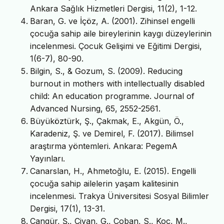
Ankara Sağlık Hizmetleri Dergisi, 11(2), 1-12.
Baran, G. ve İçöz, A. (2001). Zihinsel engelli
çocuğa sahip aile bireylerinin kaygı düzeylerinin
incelenmesi. Çocuk Gelişimi ve Eğitimi Dergisi,
1(6-7), 80-90.
Bilgin, S., & Gozum, S. (2009). Reducing
burnout in mothers with intellectually disabled
child: An education programme. Journal of
Advanced Nursing, 65, 2552-2561.
Büyüköztürk, Ş., Çakmak, E., Akgün, Ö.,
Karadeniz, Ş. ve Demirel, F. (2017). Bilimsel
araştırma yöntemleri. Ankara: PegemA
Yayınları.
Canarslan, H., Ahmetoğlu, E. (2015). Engelli
çocuğa sahip ailelerin yaşam kalitesinin
incelenmesi. Trakya Üniversitesi Sosyal Bilimler
Dergisi, 17(1), 13-31.
Cangür, Ş., Civan, G., Çoban, S., Koç, M.,