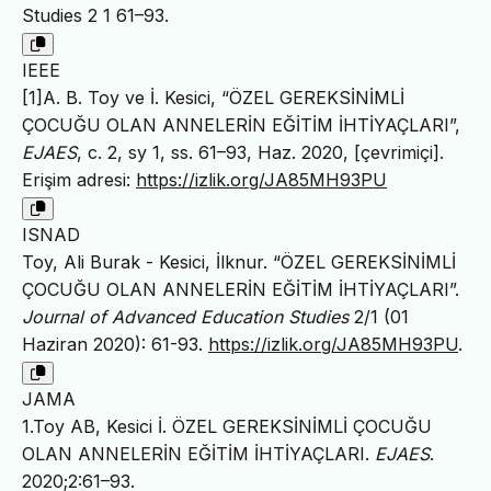
Studies 2 1 61–93.
IEEE
[1]A. B. Toy ve İ. Kesici, “ÖZEL GEREKSİNİMLİ
ÇOCUĞU OLAN ANNELERİN EĞİTİM İHTİYAÇLARI”,
EJAES
, c. 2, sy 1, ss. 61–93, Haz. 2020, [çevrimiçi].
Erişim adresi:
https://izlik.org/JA85MH93PU
ISNAD
Toy, Ali Burak - Kesici, İlknur. “ÖZEL GEREKSİNİMLİ
ÇOCUĞU OLAN ANNELERİN EĞİTİM İHTİYAÇLARI”.
Journal of Advanced Education Studies
2/1 (01
Haziran 2020): 61-93.
https://izlik.org/JA85MH93PU
.
JAMA
1.Toy AB, Kesici İ. ÖZEL GEREKSİNİMLİ ÇOCUĞU
OLAN ANNELERİN EĞİTİM İHTİYAÇLARI.
EJAES
.
2020;2:61–93.