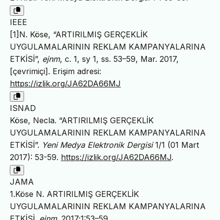
IEEE
[1]N. Köse, “ARTIRILMIŞ GERÇEKLİK
UYGULAMALARININ REKLAM KAMPANYALARINA
ETKİSİ”,
ejnm
, c. 1, sy 1, ss. 53–59, Mar. 2017,
[çevrimiçi]. Erişim adresi:
https://izlik.org/JA62DA66MJ
ISNAD
Köse, Necla. “ARTIRILMIŞ GERÇEKLİK
UYGULAMALARININ REKLAM KAMPANYALARINA
ETKİSİ”.
Yeni Medya Elektronik Dergisi
1/1 (01 Mart
2017): 53-59.
https://izlik.org/JA62DA66MJ
.
JAMA
1.Köse N. ARTIRILMIŞ GERÇEKLİK
UYGULAMALARININ REKLAM KAMPANYALARINA
ETKİSİ.
ejnm
. 2017;1:53–59.