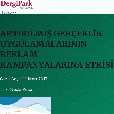
Türkçe
Giriş
ARTIRILMIŞ GERÇEKLİK
UYGULAMALARININ
REKLAM
KAMPANYALARINA ETKİSİ
Cilt: 1
Sayı: 1
1 Mart 2017
Necla Köse