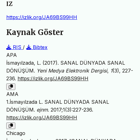
IZ
https://izlik.org/JA69BS99HH
Kaynak Göster
RIS
/
Bibtex
APA
İsmayılzada, L. (2017). SANAL DÜNYADA SANAL
DÖNÜŞÜM.
Yeni Medya Elektronik Dergisi
,
1
(3), 227-
236.
https://izlik.org/JA69BS99HH
AMA
1.İsmayılzada L. SANAL DÜNYADA SANAL
DÖNÜŞÜM.
ejnm
. 2017;1(3):227-236.
https://izlik.org/JA69BS99HH
Chicago