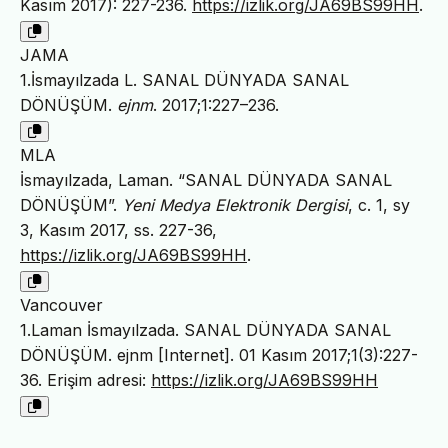
Kasım 2017): 227-236.
https://izlik.org/JA69BS99HH
.
JAMA
1.İsmayılzada L. SANAL DÜNYADA SANAL
DÖNÜŞÜM.
ejnm
. 2017;1:227–236.
MLA
İsmayılzada, Laman. “SANAL DÜNYADA SANAL
DÖNÜŞÜM”.
Yeni Medya Elektronik Dergisi
, c. 1, sy
3, Kasım 2017, ss. 227-36,
https://izlik.org/JA69BS99HH
.
Vancouver
1.Laman İsmayılzada. SANAL DÜNYADA SANAL
DÖNÜŞÜM. ejnm [Internet]. 01 Kasım 2017;1(3):227-
36. Erişim adresi:
https://izlik.org/JA69BS99HH