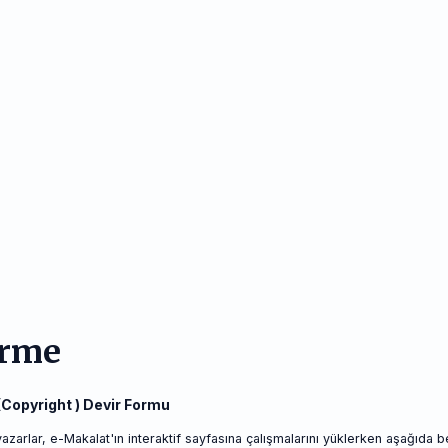
irme
(
Copyright
)
Devir Formu
arlar, e-Makalat'ın interaktif sayfasına çalışmalarını yüklerken aşağıda bel