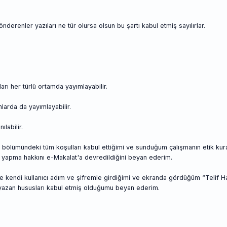
derenler yazıları ne tür olursa olsun bu şartı kabul etmiş sayılırlar.
arı her türlü ortamda yayımlayabilir.
larda da yayımlayabilir.
labilir.
r” bölümündeki tüm koşulları kabul ettiğimi ve sunduğum çalışmanın etik kura
e yapma hakkını e-Makalat'a devredildiğini beyan ederim.
ine kendi kullanıcı adım ve şifremle girdiğimi ve ekranda gördüğüm “Telif H
 yazan hususları kabul etmiş olduğumu beyan ederim.