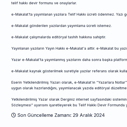
telif hakkı devir formunu ve onaylarlar.
e-Makalat'ta yayımlanan yazılara Telif Hakkı ücreti ödenmez. Yazı gön
e-Makalat gönderilen yazılardan yayımlama ücreti istemez.
e-Makalat çalışmalarda editöryal tashih hakkına sahiptir.
Yayınlanan yazıların Yayın Hakkı e-Makalat'a aittir. e-Makalat bu yazıl
Yazar e-Makalat'ta yayımlanmış yazılarını daha sonra başka platform
e-Makalat kaynak gösterilmek suretiyle yazılar referans olarak kullanı
Eserin Yetkilendirilmiş Yazarı olarak, e-Makalat'ın “Yazarlara Notla
uygun olarak hazırlandığını, yayımlanacak yazıda editöryal düzeltm
Yetkilendirilmiş Yazar olarak Derginiz internet sayfasındaki sistem
Sözleşmesi" uyarısını işaretleyerek bu Telif Hakkı Devir Formunda
Son Güncelleme Zamanı: 29 Aralık 2024