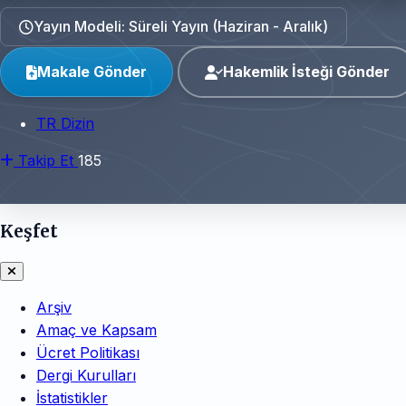
Yayın Modeli: Süreli Yayın (Haziran - Aralık)
Makale Gönder
Hakemlik İsteği Gönder
TR Dizin
Takip Et
185
Keşfet
Arşiv
Amaç ve Kapsam
Ücret Politikası
Dergi Kurulları
İstatistikler