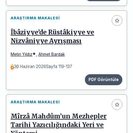
ARAŞTIRMA MAKALESI
İbâziyye’de Rüstâkiyye ve
Nizvâniyye Ayrışması
*
Metin Yıldız
,
Ahmet Bardak
30 Haziran 2026
Sayfa 119-137
PDF Görüntüle
ARAŞTIRMA MAKALESI
Mîrzâ Mahdûm’un Mezhepler
Tarihi Yazıcılığındaki Yeri ve