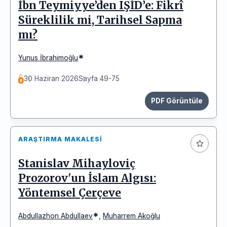
İbn Teymiyye’den IŞİD’e: Fikrî
Süreklilik mi, Tarihsel Sapma
mı?
*
Yunus İbrahimoğlu
30 Haziran 2026
Sayfa 49-75
PDF Görüntüle
ARAŞTIRMA MAKALESI
Stanislav Mihayloviç
Prozorov'un İslam Algısı:
Yöntemsel Çerçeve
*
Abdullazhon Abdullaev
,
Muharrem Akoğlu