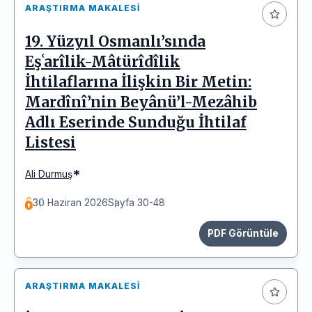
ARAŞTIRMA MAKALESI
19. Yüzyıl Osmanlı’sında
Eşʿarîlik-Mâtürîdîlik
İhtilaflarına İlişkin Bir Metin:
Mardînî’nin Beyânü’l-Mezâhib
Adlı Eserinde Sunduğu İhtilaf
Listesi
*
Ali Durmuş
30 Haziran 2026
Sayfa 30-48
PDF Görüntüle
ARAŞTIRMA MAKALESI