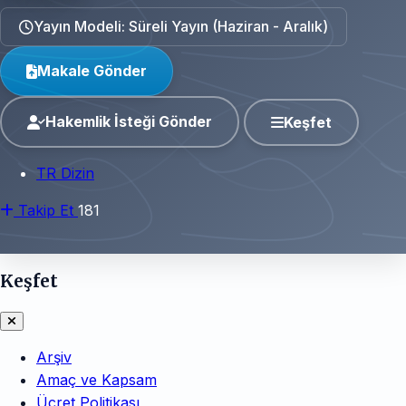
Yayın Modeli: Süreli Yayın (Haziran - Aralık)
Makale Gönder
Hakemlik İsteği Gönder
Keşfet
TR Dizin
Takip Et
181
Keşfet
Arşiv
Amaç ve Kapsam
Ücret Politikası