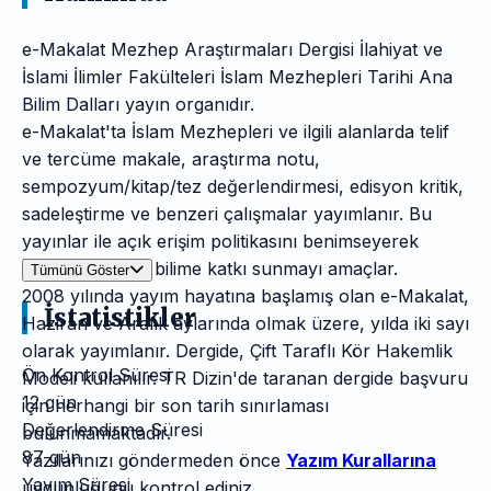
e-Makalat Mezhep Araştırmaları Dergisi İlahiyat ve
İslami İlimler Fakülteleri İslam Mezhepleri Tarihi Ana
Bilim Dalları yayın organıdır.
e-Makalat'ta İslam Mezhepleri ve ilgili alanlarda telif
ve tercüme makale, araştırma notu,
sempozyum/kitap/tez değerlendirmesi, edisyon kritik,
sadeleştirme ve benzeri çalışmalar yayımlanır. Bu
yayınlar ile açık erişim politikasını benimseyerek
İlahiyat alalında bilime katkı sunmayı amaçlar.
Tümünü Göster
2008 yılında yayım hayatına başlamış olan e-Makalat,
İstatistikler
Haziran ve Aralık aylarında olmak üzere, yılda iki sayı
olarak yayımlanır. Dergide, Çift Taraflı Kör Hakemlik
Ön Kontrol Süresi
Modeli kullanılır. TR Dizin'de taranan dergide başvuru
12 gün
için herhangi bir son tarih sınırlaması
Değerlendirme Süresi
bulunmamaktadır.
87 gün
Yazılarınızı göndermeden önce
Yazım Kurallarına
Yayım Süresi
uygunluğunu kontrol ediniz.