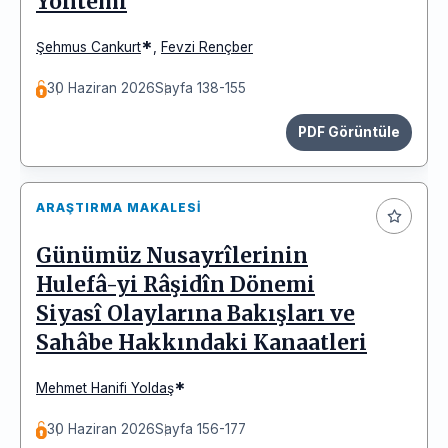
Yöntemi
*
Şehmus Cankurt
,
Fevzi Rençber
30 Haziran 2026
Sayfa 138-155
PDF Görüntüle
ARAŞTIRMA MAKALESI
Günümüz Nusayrîlerinin
Hulefâ-yi Râşidîn Dönemi
Siyasî Olaylarına Bakışları ve
Sahâbe Hakkındaki Kanaatleri
*
Mehmet Hanifi Yoldaş
30 Haziran 2026
Sayfa 156-177