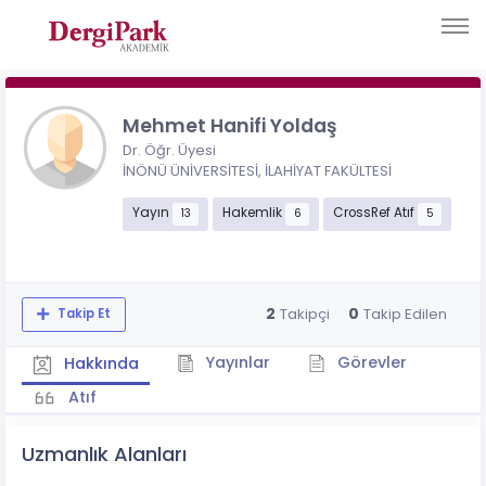
Mehmet Hanifi Yoldaş
Dr. Öğr. Üyesi
İNÖNÜ ÜNİVERSİTESİ, İLAHİYAT FAKÜLTESİ
Yayın
Hakemlik
CrossRef Atıf
13
6
5
2
0
Takipçi
Takip Edilen
Takip Et
Yayınlar
Görevler
Hakkında
Atıf
Uzmanlık Alanları