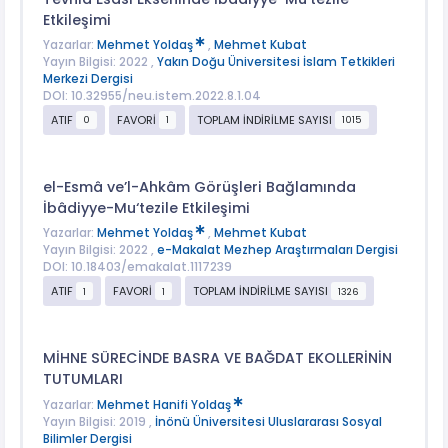
Etkileşimi
Yazarlar:
Mehmet Yoldaş
,
Mehmet Kubat
Yayın Bilgisi: 2022 ,
Yakın Doğu Üniversitesi İslam Tetkikleri
Merkezi Dergisi
DOI: 10.32955/neu.istem.2022.8.1.04
ATIF
FAVORİ
TOPLAM İNDİRİLME SAYISI
0
1
1015
el-Esmâ ve’l-Ahkâm Görüşleri Bağlamında
İbâdiyye-Mu‘tezile Etkileşimi
Yazarlar:
Mehmet Yoldaş
,
Mehmet Kubat
Yayın Bilgisi: 2022 ,
e-Makalat Mezhep Araştırmaları Dergisi
DOI: 10.18403/emakalat.1117239
ATIF
FAVORİ
TOPLAM İNDİRİLME SAYISI
1
1
1326
MİHNE SÜRECİNDE BASRA VE BAĞDAT EKOLLERİNİN
TUTUMLARI
Yazarlar:
Mehmet Hanifi Yoldaş
Yayın Bilgisi: 2019 ,
İnönü Üniversitesi Uluslararası Sosyal
Bilimler Dergisi