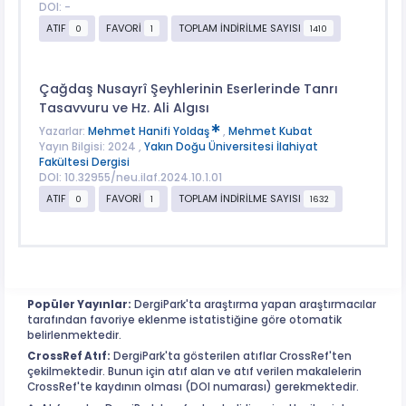
DOI: -
ATIF
FAVORİ
TOPLAM İNDİRİLME SAYISI
0
1
1410
Çağdaş Nusayrî Şeyhlerinin Eserlerinde Tanrı
Tasavvuru ve Hz. Ali Algısı
Yazarlar:
Mehmet Hanifi Yoldaş
,
Mehmet Kubat
Yayın Bilgisi: 2024 ,
Yakın Doğu Üniversitesi İlahiyat
Fakültesi Dergisi
DOI: 10.32955/neu.ilaf.2024.10.1.01
ATIF
FAVORİ
TOPLAM İNDİRİLME SAYISI
0
1
1632
Popüler Yayınlar:
DergiPark'ta araştırma yapan araştırmacılar
tarafından favoriye eklenme istatistiğine göre otomatik
belirlenmektedir.
CrossRef Atıf:
DergiPark'ta gösterilen atıflar CrossRef'ten
çekilmektedir. Bunun için atıf alan ve atıf verilen makalelerin
CrossRef'te kaydının olması (DOI numarası) gerekmektedir.