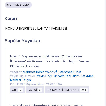
İslam Mezhepleri
Kurum
İNÖNÜ ÜNİVERSİTESİ, İLAHİYAT FAKÜLTESİ
Popüler Yayınları
Hâricî Düşüncede Ilımlılaşma Çabaları ve
İbâdiyye’nin Günümüze Kadar Varlığını Devam
Ettirmesi Üzerine
Yazarlar:
Mehmet Hanifi Yoldaş
,
Mehmet Kubat
Yayın Bilgisi: 2023 ,
Yakın Doğu Üniversitesi İslam Tetkikleri
Merkezi Dergisi
DOI: 10.32955/neu.istem.2023.9.1.04
ATIF
FAVORİ
TOPLAM İNDİRİLME SAYISI
0
2
1014
Tevhid Esası Ekseninde İbâdiyye-Mu‘tezile