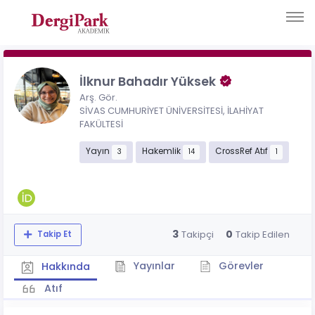
İlknur Bahadır Yüksek
Arş. Gör.
SİVAS CUMHURİYET ÜNİVERSİTESİ, İLAHİYAT
FAKÜLTESİ
Yayın
Hakemlik
CrossRef Atıf
3
14
1
3
0
Takipçi
Takip Edilen
Takip Et
Yayınlar
Görevler
Hakkında
Atıf