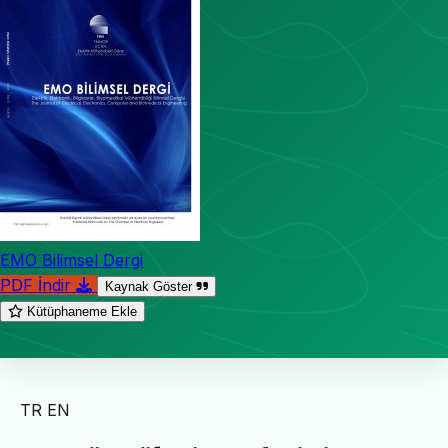
EMO Bilimsel Dergi
PDF İndir
Kaynak Göster
Kütüphaneme Ekle
TR
EN