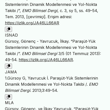
Sistemlerinin Dinamik Modellenmesi ve Yol-Nokta
Takibi /”,
EMO Bilimsel Dergi
, c. 3, sy 5, ss. 49–54,
Tem. 2013, [çevrimiçi]. Erişim adresi:
https://izlik.org/JA46LL66AR
ISNAD
Gürsoy, Gönenç - Yavrucuk, İlkay. “Paraşüt-Yük
Sistemlerinin Dinamik Modellenmesi ve Yol-Nokta
Takibi /”.
EMO Bilimsel Dergi
3/5 (01 Temmuz 2013):
49-54.
https://izlik.org/JA46LL66AR
.
JAMA
1.Gürsoy G, Yavrucuk İ. Paraşüt-Yük Sistemlerinin
Dinamik Modellenmesi ve Yol-Nokta Takibi /.
EMO
Bilimsel Dergi
. 2013;3:49–54.
MLA
Gürsoy, Gönenç, ve İlkay Yavrucuk. “Paraşüt-Yük