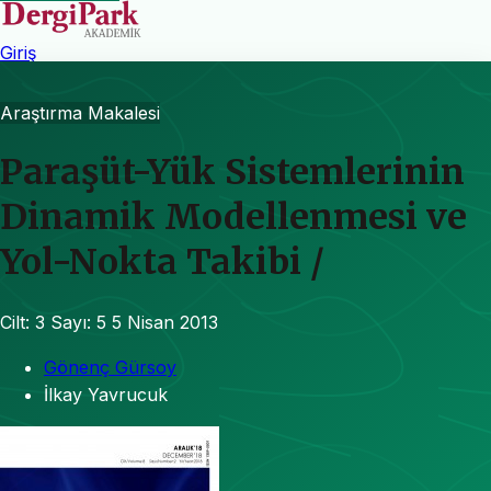
Giriş
Araştırma Makalesi
Paraşüt-Yük Sistemlerinin
Dinamik Modellenmesi ve
Yol-Nokta Takibi /
Cilt: 3
Sayı: 5
5 Nisan 2013
Gönenç Gürsoy
İlkay Yavrucuk