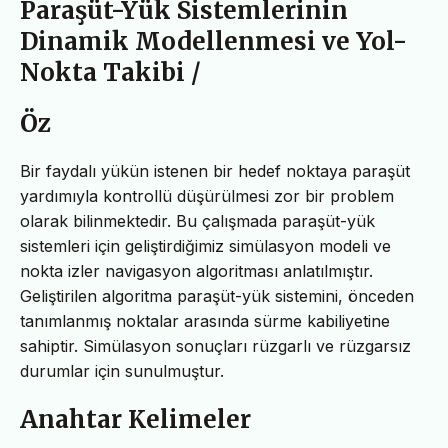
Paraşüt-Yük Sistemlerinin
Dinamik Modellenmesi ve Yol-
Nokta Takibi /
Öz
Bir faydalı yükün istenen bir hedef noktaya para
ş
üt
yardımıyla kontrollü dü
ş
ürülmesi zor bir problem
olarak bilinmektedir. Bu çalı
ş
mada para
ş
üt-yük
sistemleri için geli
ş
tirdi
ğ
imiz simülasyon modeli ve
nokta izler navigasyon algoritması anlatılmı
ş
tır.
Geli
ş
tirilen algoritma para
ş
üt-yük sistemini, önceden
tanımlanmı
ş
noktalar arasında sürme kabiliyetine
sahiptir. Simülasyon sonuçları rüzgarlı ve rüzgarsız
durumlar için sunulmu
ş
tur.
Anahtar Kelimeler