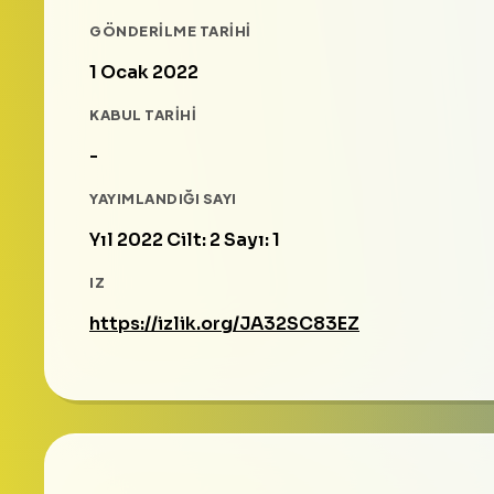
GÖNDERILME TARIHI
1 Ocak 2022
KABUL TARIHI
-
YAYIMLANDIĞI SAYI
Yıl 2022 Cilt: 2 Sayı: 1
IZ
https://izlik.org/JA32SC83EZ