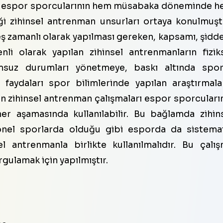
a espor sporcularının hem müsabaka döneminde 
 zihinsel antrenman unsurları ortaya konulmuşt
ş zamanlı olarak yapılması gereken, kapsamı, şidde
enli olarak yapılan zihinsel antrenmanların fizik
msuz durumları yönetmeye, baskı altında spor
faydaları spor bilimlerinde yapılan araştırmala
n zihinsel antrenman çalışmaları espor sporcuları
r aşamasında kullanılabilir. Bu bağlamda zihin
onel sporlarda olduğu gibi esporda da sistema
l antrenmanla birlikte kullanılmalıdır. Bu çalı
gulamak için yapılmıştır.