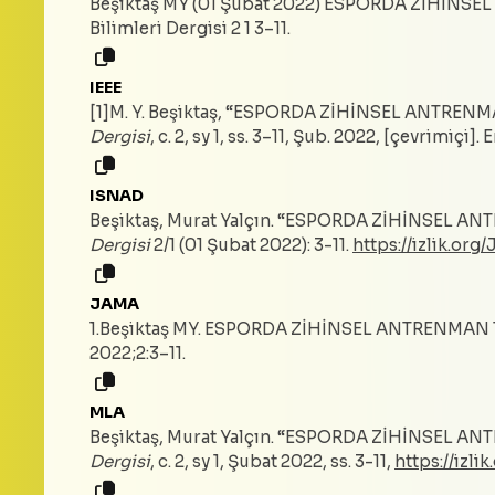
Beşiktaş MY (01 Şubat 2022) ESPORDA ZİHİNSE
Bilimleri Dergisi 2 1 3–11.
IEEE
[1]M. Y. Beşiktaş, “ESPORDA ZİHİNSEL ANTRENM
Dergisi
, c. 2, sy 1, ss. 3–11, Şub. 2022, [çevrimiçi].
ISNAD
Beşiktaş, Murat Yalçın. “ESPORDA ZİHİNSEL A
Dergisi
2/1 (01 Şubat 2022): 3-11.
https://izlik.or
JAMA
1.Beşiktaş MY. ESPORDA ZİHİNSEL ANTRENMAN 
2022;2:3–11.
MLA
Beşiktaş, Murat Yalçın. “ESPORDA ZİHİNSEL A
Dergisi
, c. 2, sy 1, Şubat 2022, ss. 3-11,
https://izl