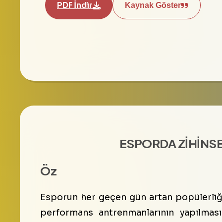
PDF İndir
Kaynak Göster
ESPORDA ZİHİNS
Öz
Esporun her geçen gün artan popülerliği
performans antrenmanlarının yapılmasını