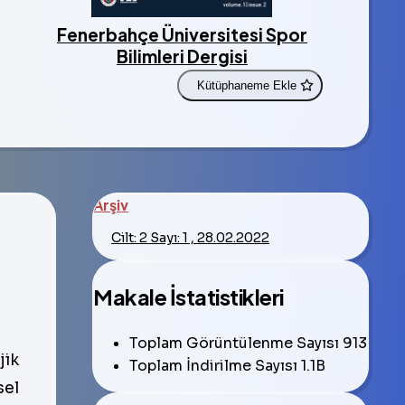
Fenerbahçe Üniversitesi Spor
Bilimleri Dergisi
Kütüphaneme Ekle
Arşiv
Cilt: 2 Sayı: 1 , 28.02.2022
Makale İstatistikleri
Toplam Görüntülenme Sayısı
913
jik
Toplam İndirilme Sayısı
1.1B
sel