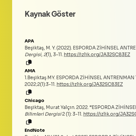
Kaynak Göster
APA
Beşiktaş, M. Y. (2022). ESPORDA ZİHİNSEL ANT
Dergisi
,
2
(1), 3-11.
https://izlik.org/JA32SC83EZ
AMA
1.Beşiktaş MY. ESPORDA ZİHİNSEL ANTRENMAN 
2022;2(1):3-11.
https://izlik.org/JA32SC83EZ
Chicago
Beşiktaş, Murat Yalçın. 2022. “ESPORDA ZİHİN
Bilimleri Dergisi
2 (1): 3-11.
https://izlik.org/JA32
EndNote