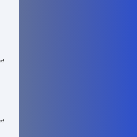
ri
ri