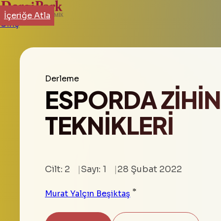
İçeriğe Atla
Giriş
Derleme
ESPORDA ZİHİ
TEKNİKLERİ
Cilt: 2
Sayı: 1
28 Şubat 2022
*
Murat Yalçın Beşiktaş