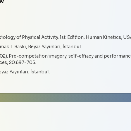
me
iology of Physical Activity. 1st. Edition, Human Kinetics, US
k. 1. Baskı, Beyaz Yayınları, İstanbul.
2002). Pre-competation imagery, self-effiacy and performan
nces, 20:697-705.
eyaz Yayınları, İstanbul.