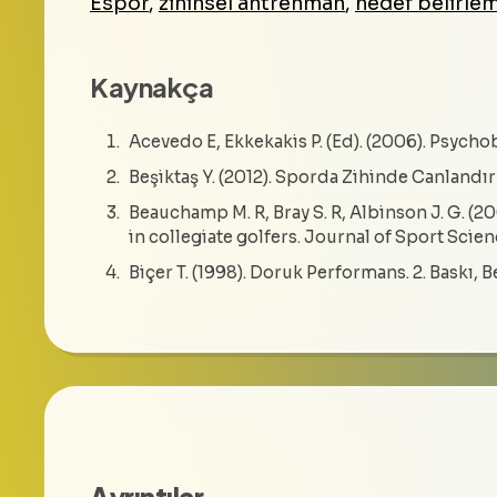
Espor
,
zihinsel antrenman
,
hedef belirle
Kaynakça
Acevedo E, Ekkekakis P. (Ed). (2006). Psychob
Beşiktaş Y. (2012). Sporda Zihinde Canlandırma
Beauchamp M. R, Bray S. R, Albinson J. G. (
in collegiate golfers. Journal of Sport Scie
Biçer T. (1998). Doruk Performans. 2. Baskı, B
Ayrıntılar