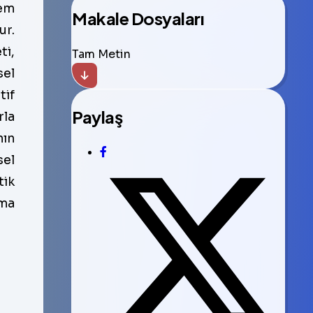
hem
Makale Dosyaları
ur.
ti,
Tam Metin
sel
tif
Paylaş
rla
nın
sel
tik
şma