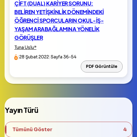
ÇİFT (DUAL) KARİYER SORUNU:
BELİREN YETİŞKİNLİK DÖNEMİNDEKİ
ÖĞRENCİ SPORCULARIN OKUL-İŞ-
YAŞAM ARABAĞLAMINA YÖNELİK
GÖRÜŞLER
Tuna Uslu
*
|
28 Şubat 2022
|
Sayfa 36-54
PDF Görüntüle
Yayın Türü
Tümünü Göster
4