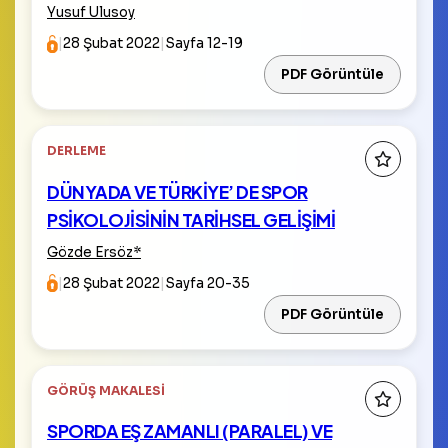
Yusuf Ulusoy
|
28 Şubat 2022
|
Sayfa 12-19
PDF Görüntüle
DERLEME
DÜNYADA VE TÜRKİYE’ DE SPOR
PSİKOLOJİSİNİN TARİHSEL GELİŞİMİ
Gözde Ersöz
*
|
28 Şubat 2022
|
Sayfa 20-35
PDF Görüntüle
GÖRÜŞ MAKALESI
SPORDA EŞ ZAMANLI (PARALEL) VE