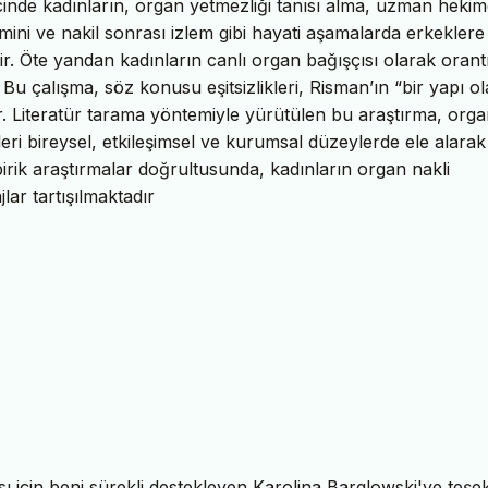
ecinde kadınların, organ yetmezliği tanısı alma, uzman heki
mini ve nakil sonrası izlem gibi hayati aşamalarda erkeklere
. Öte yandan kadınların canlı organ bağışçısı olarak orantı
. Bu çalışma, söz konusu eşitsizlikleri, Risman’ın “bir yapı o
ir. Literatür tarama yöntemiyle yürütülen bu araştırma, org
ikleri bireysel, etkileşimsel ve kurumsal düzeylerde ele alarak
irik araştırmalar doğrultusunda, kadınların organ nakli
lar tartışılmaktadır
 için beni sürekli destekleyen Karolina Barglowski'ye teşe