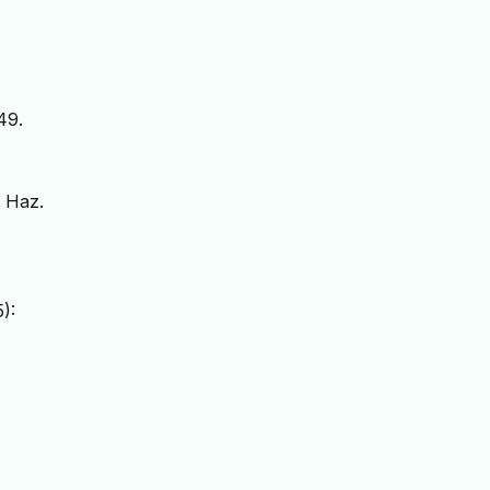
49.
, Haz.
):