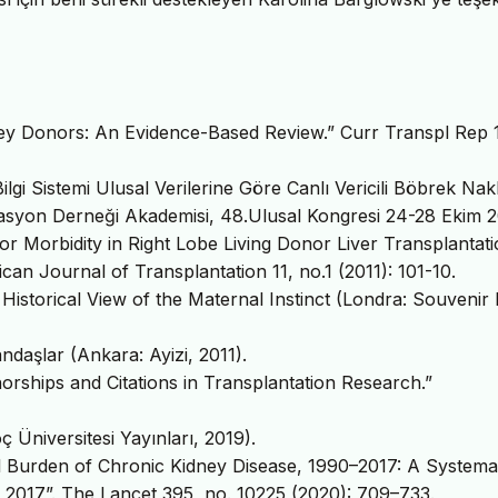
ney Donors: An Evidence-Based Review.” Curr Transpl Rep 
gi Sistemi Ulusal Verilerine Göre Canlı Vericili Böbrek Nakl
masyon Derneği Akademisi, 48.Ulusal Kongresi 24-28 Ekim 2
 Morbidity in Right Lobe Living Donor Liver Transplantati
an Journal of Transplantation 11, no.1 (2011): 101-10.
Historical View of the Maternal Instinct (Londra: Souvenir 
daşlar (Ankara: Ayizi, 2011).
orships and Citations in Transplantation Research.”
ç Üniversitesi Yayınları, 2019).
al Burden of Chronic Kidney Disease, 1990–2017: A Systema
 2017”. The Lancet 395, no. 10225 (2020): 709–733.