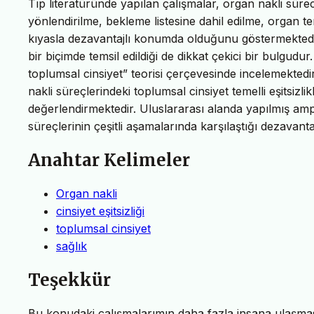
Tıp literatüründe yapılan çalışmalar, organ nakli sür
yönlendirilme, bekleme listesine dahil edilme, organ te
kıyasla dezavantajlı konumda olduğunu göstermektedir
bir biçimde temsil edildiği de dikkat çekici bir bulgudur
toplumsal cinsiyet” teorisi çerçevesinde incelemekted
nakli süreçlerindeki toplumsal cinsiyet temelli eşitsizl
değerlendirmektedir. Uluslararası alanda yapılmış amp
süreçlerinin çeşitli aşamalarında karşılaştığı dezavantaj
Anahtar Kelimeler
Organ nakli
cinsiyet eşitsizliği
toplumsal cinsiyet
sağlık
Teşekkür
Bu konudaki çalışmalarımın daha fazla insana ulaşması