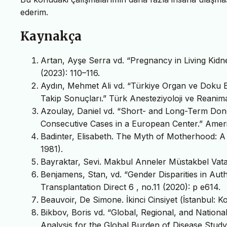
ederim.
Kaynakça
Artan, Ayşe Serra vd. “Pregnancy in Living Kid
(2023): 110–116.
Aydın, Mehmet Ali vd. “Türkiye Organ ve Doku Bil
Takip Sonuçları.” Türk Anesteziyoloji ve Reani
Azoulay, Daniel vd. “Short- and Long-Term Donor
Consecutive Cases in a European Center.” Americ
Badinter, Elisabeth. The Myth of Motherhood: A 
1981).
Bayraktar, Sevi. Makbul Anneler Müstakbel Vatan
Benjamens, Stan, vd. “Gender Disparities in Auth
Transplantation Direct 6 , no.11 (2020): p e614.
Beauvoir, De Simone. İkinci Cinsiyet (İstanbul: Ko
Bikbov, Boris vd. “Global, Regional, and Nation
Analysis for the Global Burden of Disease Study