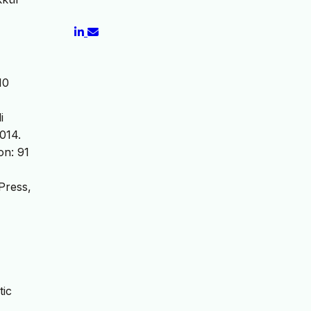
10
i
014.
on: 91
Press,
tic