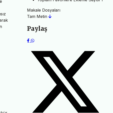
me
Makale Dosyaları
sız
Tam Metin
larak
an
Paylaş
kkür