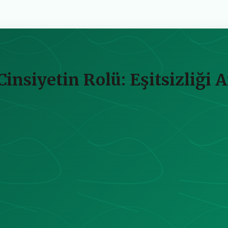
insiyetin Rolü: Eşitsizliği