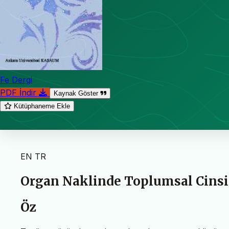
Fe Dergi
PDF İndir
Kaynak Göster
Kütüphaneme Ekle
EN
TR
Organ Naklinde Toplumsal Cinsiy
Öz