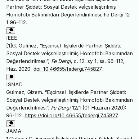
Partner Şiddeti: Sosyal Destek veİçselleştirilmiş
Homofobi Bakımından Değerlendirilmesi. Fe Dergi 12
1 96–112.
IEEE
[1]G. Gülmez, “Eşcinsel İlişkilerde Partner Şiddeti:
Sosyal Destek veİçselleştirilmiş Homofobi Bakımından
Değerlendirilmesi”,
Fe Dergi
, c. 12, sy 1, ss. 96–112,
Haz. 2020,
doi: 10.46655/federgi.745827
.
ISNAD
Gülmez, Gizem. “Eşcinsel İlişkilerde Partner Şiddeti:
Sosyal Destek veİçselleştirilmiş Homofobi Bakımından
Değerlendirilmesi”.
Fe Dergi
12/1 (01 Haziran 2020):
96-112.
https://doi.org/10.46655/federgi.745827
.
JAMA
1.Gülmez G. Eşcinsel İlişkilerde Partner Şiddeti: Sosyal