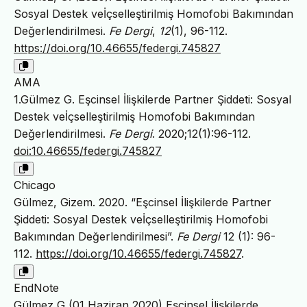
Sosyal Destek veİçselleştirilmiş Homofobi Bakımından
Değerlendirilmesi.
Fe Dergi
,
12
(1), 96-112.
https://doi.org/10.46655/federgi.745827
AMA
1.Gülmez G. Eşcinsel İlişkilerde Partner Şiddeti: Sosyal
Destek veİçselleştirilmiş Homofobi Bakımından
Değerlendirilmesi.
Fe Dergi
. 2020;12(1):96-112.
doi:10.46655/federgi.745827
Chicago
Gülmez, Gizem. 2020. “Eşcinsel İlişkilerde Partner
Şiddeti: Sosyal Destek veİçselleştirilmiş Homofobi
Bakımından Değerlendirilmesi”.
Fe Dergi
12 (1): 96-
112.
https://doi.org/10.46655/federgi.745827
.
EndNote
Gülmez G (01 Haziran 2020) Eşcinsel İlişkilerde