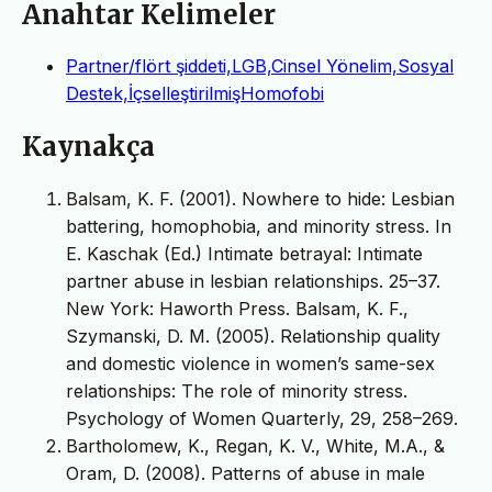
Anahtar Kelimeler
Partner/flört şiddeti,LGB,Cinsel Yönelim,Sosyal
Destek,İçselleştirilmişHomofobi
Kaynakça
Balsam, K. F. (2001). Nowhere to hide: Lesbian
battering, homophobia, and minority stress. In
E. Kaschak (Ed.) Intimate betrayal: Intimate
partner abuse in lesbian relationships. 25–37.
New York: Haworth Press. Balsam, K. F.,
Szymanski, D. M. (2005). Relationship quality
and domestic violence in women’s same-sex
relationships: The role of minority stress.
Psychology of Women Quarterly, 29, 258–269.
Bartholomew, K., Regan, K. V., White, M.A., &
Oram, D. (2008). Patterns of abuse in male