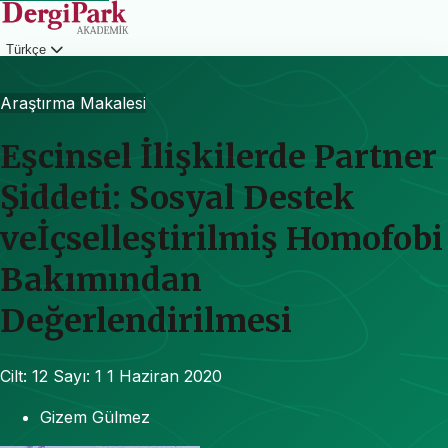
Türkçe
Giriş
Araştırma Makalesi
Eşcinsel İlişkilerde Partner
Şiddeti: Sosyal Destek
veİçselleştirilmiş Homofobi
Bakımından
Değerlendirilmesi
Cilt: 12
Sayı: 1
1 Haziran 2020
Gizem Gülmez