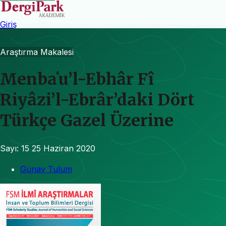
Giriş
Araştırma Makalesi
Menbaʻu’l-Ebhâr Fî
Riyâzi’l-Ebrâr’daki Dört
Türkçe Gazel Üzerine
Sayı: 15
25 Haziran 2020
Günay Tulum