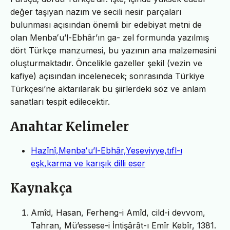
değer taşıyan nazım ve secili nesir parçaları
bulunması açısından önemli bir edebiyat metni de
olan Menbaʻu’l-Ebhâr’ın ga- zel formunda yazılmış
dört Türkçe manzumesi, bu yazının ana malzemesini
oluşturmaktadır. Öncelikle gazeller şekil (vezin ve
kafiye) açısından incelenecek; sonrasında Türkiye
Türkçesi’ne aktarılarak bu şiirlerdeki söz ve anlam
sanatları tespit edilecektir.
Anahtar Kelimeler
Hazînî,Menbaʻu’l-Ebhâr,Yeseviyye,tıfl-ı
eşk,karma ve karışık dilli eser
Kaynakça
Amîd, Hasan, Ferheng-i Amîd, cild-i devvom,
Tahran, Mü’essese-i İntişȃrȃt-ı Emîr Kebîr, 1381.