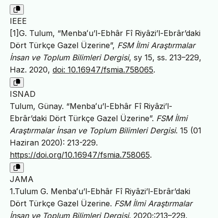
IEEE
[1]G. Tulum, “Menbaʻu’l-Ebhâr Fî Riyâzi’l-Ebrâr’daki
Dört Türkçe Gazel Üzerine”,
FSM İlmi Araştırmalar
İnsan ve Toplum Bilimleri Dergisi
, sy 15, ss. 213–229,
Haz. 2020,
doi: 10.16947/fsmia.758065
.
ISNAD
Tulum, Günay. “Menbaʻu’l-Ebhâr Fî Riyâzi’l-
Ebrâr’daki Dört Türkçe Gazel Üzerine”.
FSM İlmi
Araştırmalar İnsan ve Toplum Bilimleri Dergisi
. 15 (01
Haziran 2020): 213-229.
https://doi.org/10.16947/fsmia.758065
.
JAMA
1.Tulum G. Menbaʻu’l-Ebhâr Fî Riyâzi’l-Ebrâr’daki
Dört Türkçe Gazel Üzerine.
FSM İlmi Araştırmalar
İnsan ve Toplum Bilimleri Dergisi
. 2020;:213–229.