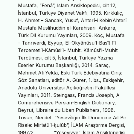
Mustafa, “Fenâ”, İslam Ansiklopedisi, cilt 12,
İstanbul, Türkiye Diyanet Vakfı, 1995. Kırkkılıç,
H. Ahmet – Sancak, Yusuf, Ahterî-i Kebir/Ahterî
Mustafa Muslihuddin el-Karahisari, Ankara,
Türk Dil Kurumu Yayınları, 2009. Koç, Mustafa
– Tanrıverdi, Eyyüp, El-Okyânûsu’l-Basît Fî
Tercemeti’l-Kâmûsi’l- Muhît, Kâmûsi’l-Muhît
Tercümesi, cilt 5, İstanbul, Türkiye Yazma
Eserler Kurumu Başkanlığı, 2014. Saraç,
Mehmet Ali Yekta, Eski Türk Edebiyatına Giriş:
Söz Sanatları, editör A. Gürer, 1. bs., Eskişehir,
Anadolu Üniversitesi Açıköğretim Fakültesi
Yayınları, 2011. Steingass, Francis Joseph, A
Comprehensive Persian-English Dictionary,
Beyrut, Libraire du Liban Publishers, 1998.
Tosun, Necdet, “Yesevîliğin İlk Dönemine Ait Bir
Risale: Mir’atü’l-ḳulūb”, İLAM Araştırma Dergisi,
1997/2. _______, “Yeseviyye”, İslam Ansiklopedisi,