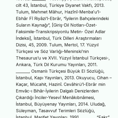
cilt 43, İstanbul, Türkiye Diyanet Vakfı, 2013.
Tulum, Mehmet Mâhur, Hazînî-Menbaʻu’l-
Ebhâr Fî Riyâzi’l-Ebrâr, “İyilerin Bahçelerindeki
Suların Kaynağı”, [Giriş-Dil Notları-Özet-
Faksimile-Transkripsiyonlu Metin- Özel Adlar
İndeksi], İstanbul, Türk Dilleri Araştırmaları
Dizisi, 45, 2009. Tulum, Mertol, 17. Yüzyıl
Türkçesi ve Söz Varlığı-Meninski’nin
Thesaurus’u ve XVII. Yüzyıl İstanbul Türkçesi-,
Ankara, Türk Dil Kurumu Yayınları, 2011.
_______, Osmanlı Türkçesi Büyük El Sözlüğü,
İstanbul, Kapı Yayınları, 2013. Okuyucu, Cihan –
Kaçar, Mücahit, Hazinî. Cevâhirü’l-Ebrâr min
Emvâc-ı Bihâr-İyilerin Dalgalı Denizlerden
Çıkardığı İnciler-Yesevî Menâkıbnâmesi,
İstanbul, Büyüyenay Yayınları, 2014. Uludağ,
Süleyman, Tasavvuf Terimleri Sözlüğü,
İstanbul, Marifet Yayınları, 1991. _______, “Fakr”,