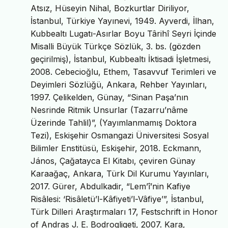
Atsız, Hüseyin Nihal, Bozkurtlar Diriliyor,
İstanbul, Türkiye Yayınevi, 1949. Ayverdi, İlhan,
Kubbealtı Lugatı-Asırlar Boyu Târihî Seyri İçinde
Misalli Büyük Türkçe Sözlük, 3. bs. (gözden
geçirilmiş), İstanbul, Kubbealtı İktisadi İşletmesi,
2008. Cebecioğlu, Ethem, Tasavvuf Terimleri ve
Deyimleri Sözlüğü, Ankara, Rehber Yayınları,
1997. Çelikelden, Günay, “Sinan Paşa’nın
Nesrinde Ritmik Unsurlar (Tazarru’nâme
Üzerinde Tahlil)”, (Yayımlanmamış Doktora
Tezi), Eskişehir Osmangazi Üniversitesi Sosyal
Bilimler Enstitüsü, Eskişehir, 2018. Eckmann,
János, Çağatayca El Kitabı, çeviren Günay
Karaağaç, Ankara, Türk Dil Kurumu Yayınları,
2017. Gürer, Abdulkadir, “Lem’î’nin Kafiye
Risâlesi: ‘Risâletü’l-Kâfiyeti’l-Vâfiye’”, İstanbul,
Türk Dilleri Araştırmaları 17, Festschrift in Honor
of Andras J. E. Bodrogligeti, 2007. Kara,