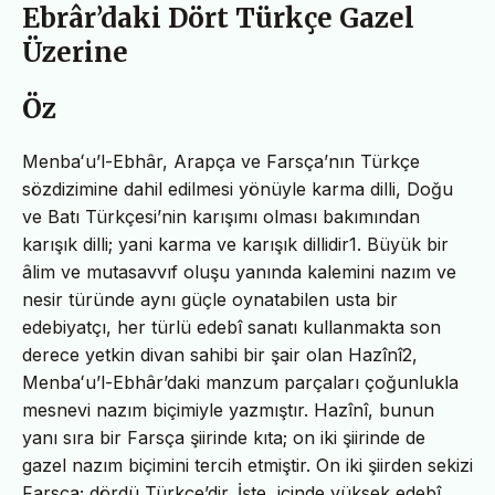
Ebrâr’daki Dört Türkçe Gazel
Üzerine
Öz
Menbaʻu’l-Ebhâr, Arapça ve Farsça’nın Türkçe
sözdizimine dahil edilmesi yönüyle karma dilli, Doğu
ve Batı Türkçesi’nin karışımı olması bakımından
karışık dilli; yani karma ve karışık dillidir1. Büyük bir
âlim ve mutasavvıf oluşu yanında kalemini nazım ve
nesir türünde aynı güçle oynatabilen usta bir
edebiyatçı, her türlü edebî sanatı kullanmakta son
derece yetkin divan sahibi bir şair olan Hazînî2,
Menbaʻu’l-Ebhâr’daki manzum parçaları çoğunlukla
mesnevi nazım biçimiyle yazmıştır. Hazînî, bunun
yanı sıra bir Farsça şiirinde kıta; on iki şiirinde de
gazel nazım biçimini tercih etmiştir. On iki şiirden sekizi
Farsça; dördü Türkçe’dir. İşte, içinde yüksek edebî