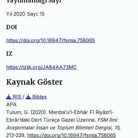
Yayımlandığı Sayı
Yıl 2020 Sayı: 15
DOI
https://doi.org/10.16947/fsmia.758065
IZ
https://izlik.org/JA84AA73MC
Kaynak Göster
RIS
/
Bibtex
APA
Tulum, G. (2020). Menbaʻu’l-Ebhâr Fî Riyâzi’l-
Ebrâr’daki Dört Türkçe Gazel Üzerine.
FSM İlmi
Araştırmalar İnsan ve Toplum Bilimleri Dergisi
,
15
,
213-229.
https://doi.org/10.16947/fsmia.758065