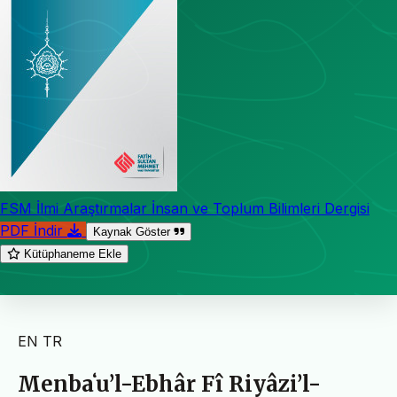
FSM İlmi Araştırmalar İnsan ve Toplum Bilimleri Dergisi
PDF İndir
Kaynak Göster
Kütüphaneme Ekle
EN
TR
Menbaʻu’l-Ebhâr Fî Riyâzi’l-