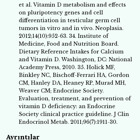
et al. Vitamin D metabolism and effects
on pluripotency genes and cell
differentiation in testicular germ cell
tumors in vitro and in vivo. Neoplasia.
2012;14(10):952-63. 34. Institute of
Medicine, Food and Nutrition Board.
Dietary Reference Intakes for Calcium
and Vitamin D. Washington, DC: National
Academy Press, 2010. 35. Holick MF,
Binkley NC, Bischoff-Ferrari HA, Gordon
CM, Hanley DA, Heaney RP, Murad MH,
Weaver CM; Endocrine Society.
Evaluation, treatment, and prevention of
vitamin D deficiency: an Endocrine
Society clinical practice guideline. J Clin
Endocrinol Metab. 2011;96(7):1911-30.
Ayrıntılar