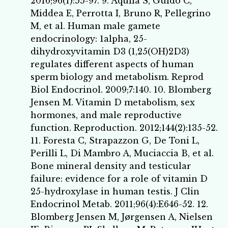
2016;96(1):55-97. 9. Aquila S, Guido C,
Middea E, Perrotta I, Bruno R, Pellegrino
M, et al. Human male gamete
endocrinology: 1alpha, 25-
dihydroxyvitamin D3 (1,25(OH)2D3)
regulates different aspects of human
sperm biology and metabolism. Reprod
Biol Endocrinol. 2009;7:140. 10. Blomberg
Jensen M. Vitamin D metabolism, sex
hormones, and male reproductive
function. Reproduction. 2012;144(2):135-52.
11. Foresta C, Strapazzon G, De Toni L,
Perilli L, Di Mambro A, Muciaccia B, et al.
Bone mineral density and testicular
failure: evidence for a role of vitamin D
25-hydroxylase in human testis. J Clin
Endocrinol Metab. 2011;96(4):E646-52. 12.
Blomberg Jensen M, Jørgensen A, Nielsen