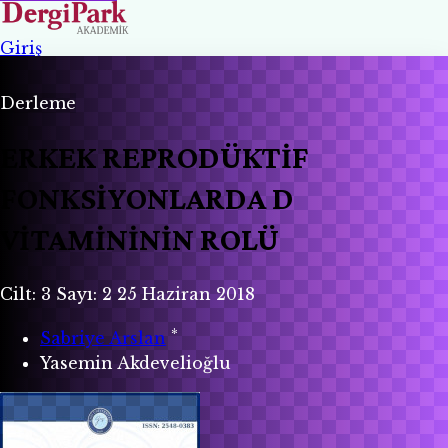
Giriş
Derleme
ERKEK REPRODÜKTİF
FONKSİYONLARDA D
VİTAMİNİNİN ROLÜ
Cilt: 3
Sayı: 2
25 Haziran 2018
*
Sabriye Arslan
Yasemin Akdevelioğlu