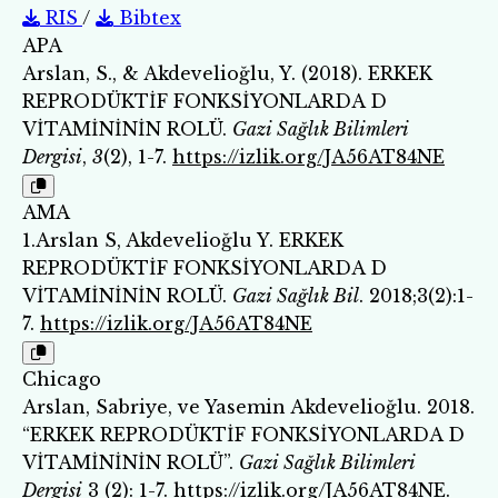
RIS
/
Bibtex
APA
Arslan, S., & Akdevelioğlu, Y. (2018). ERKEK
REPRODÜKTİF FONKSİYONLARDA D
VİTAMİNİNİN ROLÜ.
Gazi Sağlık Bilimleri
Dergisi
,
3
(2), 1-7.
https://izlik.org/JA56AT84NE
AMA
1.Arslan S, Akdevelioğlu Y. ERKEK
REPRODÜKTİF FONKSİYONLARDA D
VİTAMİNİNİN ROLÜ.
Gazi Sağlık Bil
. 2018;3(2):1-
7.
https://izlik.org/JA56AT84NE
Chicago
Arslan, Sabriye, ve Yasemin Akdevelioğlu. 2018.
“ERKEK REPRODÜKTİF FONKSİYONLARDA D
VİTAMİNİNİN ROLÜ”.
Gazi Sağlık Bilimleri
Dergisi
3 (2): 1-7.
https://izlik.org/JA56AT84NE
.