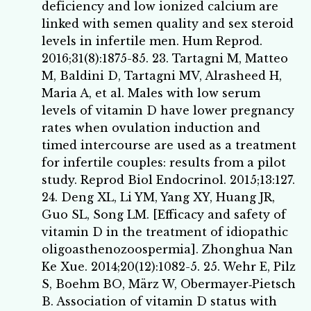
deficiency and low ionized calcium are
linked with semen quality and sex steroid
levels in infertile men. Hum Reprod.
2016;31(8):1875-85. 23. Tartagni M, Matteo
M, Baldini D, Tartagni MV, Alrasheed H,
Maria A, et al. Males with low serum
levels of vitamin D have lower pregnancy
rates when ovulation induction and
timed intercourse are used as a treatment
for infertile couples: results from a pilot
study. Reprod Biol Endocrinol. 2015;13:127.
24. Deng XL, Li YM, Yang XY, Huang JR,
Guo SL, Song LM. [Efficacy and safety of
vitamin D in the treatment of idiopathic
oligoasthenozoospermia]. Zhonghua Nan
Ke Xue. 2014;20(12):1082-5. 25. Wehr E, Pilz
S, Boehm BO, März W, Obermayer‐Pietsch
B. Association of vitamin D status with