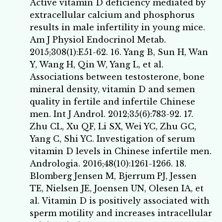
Active vitamin D deficiency mediated by
extracellular calcium and phosphorus
results in male infertility in young mice.
Am J Physiol Endocrinol Metab.
2015;308(1):E51-62. 16. Yang B, Sun H, Wan
Y, Wang H, Qin W, Yang L, et al.
Associations between testosterone, bone
mineral density, vitamin D and semen
quality in fertile and infertile Chinese
men. Int J Androl. 2012;35(6):783-92. 17.
Zhu CL, Xu QF, Li SX, Wei YC, Zhu GC,
Yang C, Shi YC. Investigation of serum
vitamin D levels in Chinese infertile men.
Andrologia. 2016;48(10):1261-1266. 18.
Blomberg Jensen M, Bjerrum PJ, Jessen
TE, Nielsen JE, Joensen UN, Olesen IA, et
al. Vitamin D is positively associated with
sperm motility and increases intracellular