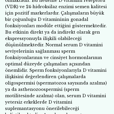
olmaktadır. Bu nedenle D vitamini reseptörü
(VDR) ve 24-hidroksilaz enzimi semen kalitesi
için pozitif markerlardır. Çalışmaların büyük
bir çoğunluğu D vitamininin gonadal
fonksiyonları modüle ettiğini göstermektedir.
Bu etkinin direkt ya da indirekt olarak gen
ekspressyonuyla ilişkili olabileceği
düşünülmektedir. Normal serum D vitamini
seviyelerinin sağlanması sperm
fonksiyonlarının ve cinsiyet hormonlarının
optimal düzeyde çalışmaları açısından
önemlidir. Sperm fonksiyonlarıyla D vitamini
ilişkisini değerlendiren çalışmalarda
oligospermisi (spermatozoa sayısında azalma)
ya da asthenozoospermisi (sperm
motilitesinde azalma) olan, serum D vitamini
yetersiz erkeklerde D vitamini
suplemantasyonu önerilebileceği