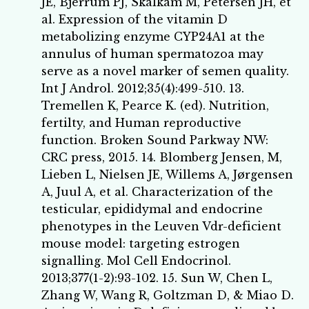
JE, Bjerrum PJ, Skalkam M, Petersen JH, et
al. Expression of the vitamin D
metabolizing enzyme CYP24A1 at the
annulus of human spermatozoa may
serve as a novel marker of semen quality.
Int J Androl. 2012;35(4):499-510. 13.
Tremellen K, Pearce K. (ed). Nutrition,
fertilty, and Human reproductive
function. Broken Sound Parkway NW:
CRC press, 2015. 14. Blomberg Jensen, M,
Lieben L, Nielsen JE, Willems A, Jørgensen
A, Juul A, et al. Characterization of the
testicular, epididymal and endocrine
phenotypes in the Leuven Vdr-deficient
mouse model: targeting estrogen
signalling. Mol Cell Endocrinol.
2013;377(1-2):93-102. 15. Sun W, Chen L,
Zhang W, Wang R, Goltzman D, & Miao D.