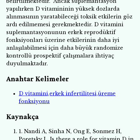
belirtilmektedir. Ancak suplemantasyon
yapılırken D vitamininin yüksek dozlarda
alınmasının yaratabileceği toksik etkilerin göz
ardı edilmemesi gerekmektedir. D vitamini
suplemantasyonunun erkek reprodüktif
fonksiyonları üzerine etkilerinin daha iyi
anlaşılabilmesi için daha büyük randomize
kontrollü prospektif çalışmalara ihtiyaç
duyulmaktadır.
Anahtar Kelimeler
D vitamini,erkek infertilitesi,üreme
fonksiyonu
Kaynakça
1. Nandi A, Sinha N, Ong E, Sonmez H,
Poretsky L. Is there a role for vitamin D in