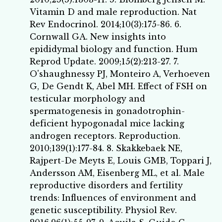
Vitamin D and male reproduction. Nat
Rev Endocrinol. 2014;10(3):175-86. 6.
Cornwall GA. New insights into
epididymal biology and function. Hum
Reprod Update. 2009;15(2):213-27. 7.
O'shaughnessy PJ, Monteiro A, Verhoeven
G, De Gendt K, Abel MH. Effect of FSH on
testicular morphology and
spermatogenesis in gonadotrophin-
deficient hypogonadal mice lacking
androgen receptors. Reproduction.
2010;139(1):177-84. 8. Skakkebaek NE,
Rajpert-De Meyts E, Louis GMB, Toppari J,
Andersson AM, Eisenberg ML, et al. Male
reproductive disorders and fertility
trends: Influences of environment and
genetic susceptibility. Physiol Rev.