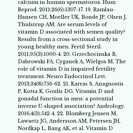
calcium in human spermatozoa. Hum
Reprod. 2011;26(6):1307-17. 19. Ramlau-
Hansen CH, Moeller UK, Bonde JP, Olsen J,
Thulstrup AM. Are serum levels of
vitamin D associated with semen quality?
Results from a cross-sectional study in
young healthy men. Fertil Steril.
2011;95(3):1000-4. 20. Grzechocinska B,
Dabrowski FA, Cyganek A, Wielgos M. The
role of vitamin D in impaired fertility
treatment. Neuro Endocrinol Lett.
2013;34(8):756-62. 21. Karras S, Anagnostis
P, Kotsa K, Goulis DG. Vitamin D and
gonadal function in men: a potential
inverse U-shaped association? Andrology.
2016;4(3):542-4. 22. Blomberg Jensen M,
Lawaetz JG, Andersson AM, Petersen JH,
Nordkap L, Bang AK, et al. Vitamin D