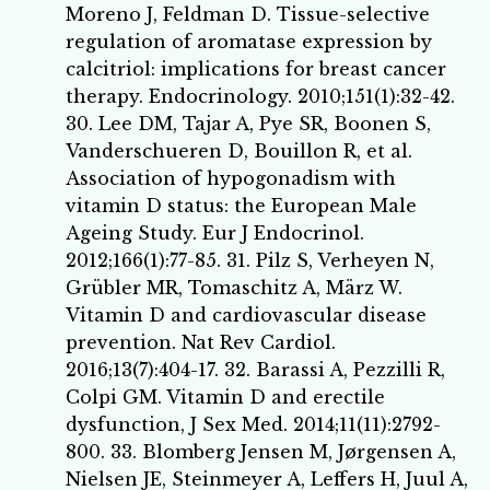
Moreno J, Feldman D. Tissue-selective
regulation of aromatase expression by
calcitriol: implications for breast cancer
therapy. Endocrinology. 2010;151(1):32-42.
30. Lee DM, Tajar A, Pye SR, Boonen S,
Vanderschueren D, Bouillon R, et al.
Association of hypogonadism with
vitamin D status: the European Male
Ageing Study. Eur J Endocrinol.
2012;166(1):77-85. 31. Pilz S, Verheyen N,
Grübler MR, Tomaschitz A, März W.
Vitamin D and cardiovascular disease
prevention. Nat Rev Cardiol.
2016;13(7):404-17. 32. Barassi A, Pezzilli R,
Colpi GM. Vitamin D and erectile
dysfunction, J Sex Med. 2014;11(11):2792-
800. 33. Blomberg Jensen M, Jørgensen A,
Nielsen JE, Steinmeyer A, Leffers H, Juul A,