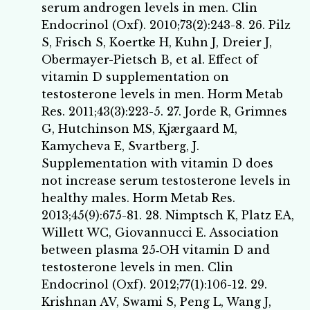
serum androgen levels in men. Clin
Endocrinol (Oxf). 2010;73(2):243-8. 26. Pilz
S, Frisch S, Koertke H, Kuhn J, Dreier J,
Obermayer-Pietsch B, et al. Effect of
vitamin D supplementation on
testosterone levels in men. Horm Metab
Res. 2011;43(3):223-5. 27. Jorde R, Grimnes
G, Hutchinson MS, Kjærgaard M,
Kamycheva E, Svartberg, J.
Supplementation with vitamin D does
not increase serum testosterone levels in
healthy males. Horm Metab Res.
2013;45(9):675-81. 28. Nimptsch K, Platz EA,
Willett WC, Giovannucci E. Association
between plasma 25‐OH vitamin D and
testosterone levels in men. Clin
Endocrinol (Oxf). 2012;77(1):106-12. 29.
Krishnan AV, Swami S, Peng L, Wang J,